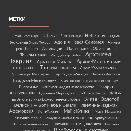
МЕТКИ
Taheeas-Лествиция Небесная
Rimma Pesotskaya
Адама-
Адония-Невея-Соломея
Азулия-
Верховный Жрец Телоса
Грея-Понесея
Активации и Посвящения. Обучение на
Архангел
Тонком плане.
Антидемиург Кобра
Гавриил
Архив-Мои первые
Архангел Михаил
контакты с Тонким планом
Архив Хроник Акаши
Архитекторы Мироздания
ВераЛюдома-Анунция
Владыка Илларион
Владыка Мельхиседек
Владыки Тонкого плана извещают нам
Говорят
Внеземные Цивилизации для человечества
Арктурианцы
Жизнь
Единение Мироздания для Новой Земли
Злата
Золотой
на Земле в лучах Божественной Любви
Велисий — Бог Неба и Земли
Ивелина-Наджа-
Афоморзия
Майк Куинси
Исти-Танзиля
Мария Магдалина
Матушка Мария
Мы-Арктурианцы.
Милузина-Энигма-Илания
Наши технологии вам.
Наталья - СССР - Даэманта
Послания
Пробуждение к истине
Архангела Гавриила