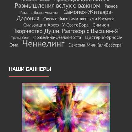
Размышления вслух о важном
Разное
Самонея-Житаяра-
Рамона-Даэра-Аомаумя
Дарония
Связь с Высокими звеньями Космоса
Сильвиция-Архея- У-СветоБора
Симион
Творчество Души. Разговор с Высшим-Я
Цистерия-Уриоса-
Фразелина-Озелия-Готта
Третья Сила
Ченнелинг
Ома
Эвисома-Мия-КалиВсеУсра
НАШИ БАННЕРЫ