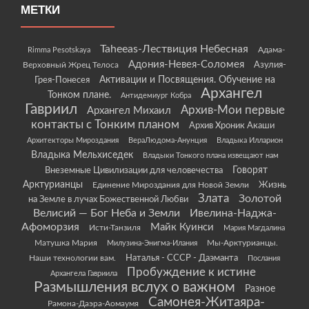
МЕТКИ
Taheeas-Лествиция Небесная
Rimma Pesotskaya
Адама-
Адония-Невея-Соломея
Азулия-
Верховный Жрец Телоса
Грея-Понесея
Активации и Посвящения. Обучение на
Архангел
Тонком плане.
Антидемиург Кобра
Гавриил
Архив-Мои первые
Архангел Михаил
контакты с Тонким планом
Архив Хроник Акаши
Архитекторы Мироздания
ВераЛюдома-Анунция
Владыка Илларион
Владыка Мельхиседек
Владыки Тонкого плана извещают нам
Говорят
Внеземные Цивилизации для человечества
Арктурианцы
Жизнь
Единение Мироздания для Новой Земли
Злата
Золотой
на Земле в лучах Божественной Любви
Велисий — Бог Неба и Земли
Ивелина-Наджа-
Афоморзия
Майк Куинси
Исти-Танзиля
Мария Магдалина
Матушка Мария
Мы-Арктурианцы.
Милузина-Энигма-Илания
Наши технологии вам.
Наталья - СССР - Даэманта
Послания
Пробуждение к истине
Архангела Гавриила
Размышления вслух о важном
Разное
Самонея-Житаяра-
Рамона-Даэра-Аомаумя