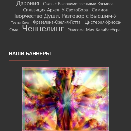
Дарония
Связь с Высокими звеньями Космоса
Сильвиция-Архея- У-СветоБора
Симион
Творчество Души. Разговор с Высшим-Я
Цистерия-Уриоса-
Фразелина-Озелия-Готта
Третья Сила
Ченнелинг
Ома
Эвисома-Мия-КалиВсеУсра
НАШИ БАННЕРЫ