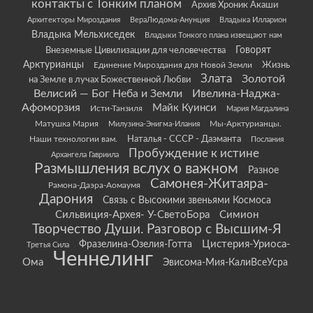
контакты с Тонким планом
Архив Хроник Акаши
Архитекторы Мироздания
ВераЛюдома-Анунция
Владыка Илларион
Владыка Мельхиседек
Владыки Тонкого плана извещают нам
Говорят
Внеземные Цивилизации для человечества
Арктурианцы
Жизнь
Единение Мироздания для Новой Земли
Злата
Золотой
на Земле в лучах Божественной Любви
Велисий — Бог Неба и Земли
Ивелина-Наджа-
Афоморзия
Майк Куинси
Исти-Танзиля
Мария Магдалина
Матушка Мария
Мы-Арктурианцы.
Милузина-Энигма-Илания
Наши технологии вам.
Наталья - СССР - Даэманта
Послания
Пробуждение к истине
Архангела Гавриила
Размышления вслух о важном
Разное
Самонея-Житаяра-
Рамона-Даэра-Аомаумя
Дарония
Связь с Высокими звеньями Космоса
Сильвиция-Архея- У-СветоБора
Симион
Творчество Души. Разговор с Высшим-Я
Цистерия-Уриоса-
Фразелина-Озелия-Готта
Третья Сила
Ченнелинг
Ома
Эвисома-Мия-КалиВсеУсра