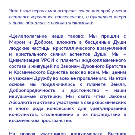
Это была первая моя встреча, после которой у меня
осталось «приятное послевкусие», и буквально вчера
я вновь общалась с новыми знакомыми:
«Целеполагание наше таково: Мы пришли с
Миром и Добром, вложить в бесценные Души
людские частицы кристаллического вразумления
и кристального сияния аспектов Души. Мы –
Цивилизация УРСИ с планеты жидкоплазменного
состава и живущей по Законам Духовного Братства
и Космического Единства всех во всем. Мы ценим
и уважаем Дружбу во всех ее проявлениях. На этой
основе мы подключились к планете Земля.
Добропорядочность и достоинство – наши
нерушимые спутники. Мы свято чтим Законы
Абсолюта и активно участвуем в сверхкосмических
и иного рода конфессиях для урегулирования
конфликтов, столкновений и их последствий в
космическом пространстве.
На правах участников конгломерата Высших