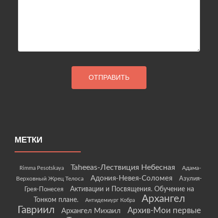
МЕТКИ
Taheeas-Лествиция Небесная
Rimma Pesotskaya
Адама-
Адония-Невея-Соломея
Азулия-
Верховный Жрец Телоса
Грея-Понесея
Активации и Посвящения. Обучение на
Архангел
Тонком плане.
Антидемиург Кобра
Гавриил
Архив-Мои первые
Архангел Михаил