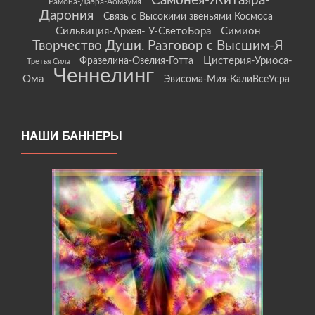
Самонея-Житаяра-
Рамона-Даэра-Аомаумя
Дарония
Связь с Высокими звеньями Космоса
Сильвиция-Архея- У-СветоБора
Симион
Творчество Души. Разговор с Высшим-Я
Цистерия-Уриоса-
Фразелина-Озелия-Готта
Третья Сила
Ченнелинг
Ома
Эвисома-Мия-КалиВсеУсра
НАШИ БАННЕРЫ