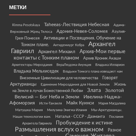
МЕТКИ
Taheeas-Лествиция Небесная
Rimma Pesotskaya
Адама-
Адония-Невея-Соломея
Азулия-
Верховный Жрец Телоса
Грея-Понесея
Активации и Посвящения. Обучение на
Архангел
Тонком плане.
Антидемиург Кобра
Гавриил
Архив-Мои первые
Архангел Михаил
контакты с Тонким планом
Архив Хроник Акаши
Архитекторы Мироздания
ВераЛюдома-Анунция
Владыка Илларион
Владыка Мельхиседек
Владыки Тонкого плана извещают нам
Говорят
Внеземные Цивилизации для человечества
Арктурианцы
Жизнь
Единение Мироздания для Новой Земли
Злата
Золотой
на Земле в лучах Божественной Любви
Велисий — Бог Неба и Земли
Ивелина-Наджа-
Афоморзия
Майк Куинси
Исти-Танзиля
Мария Магдалина
Матушка Мария
Мы-Арктурианцы.
Милузина-Энигма-Илания
Наши технологии вам.
Наталья - СССР - Даэманта
Послания
Пробуждение к истине
Архангела Гавриила
Размышления вслух о важном
Разное