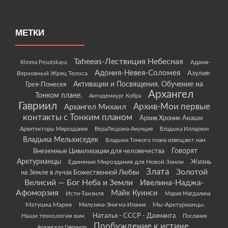
МЕТКИ
Taheeas-Лествиция Небесная
Rimma Pesotskaya
Адама-
Адония-Невея-Соломея
Азулия-
Верховный Жрец Телоса
Грея-Понесея
Активации и Посвящения. Обучение на
Архангел
Тонком плане.
Антидемиург Кобра
Гавриил
Архив-Мои первые
Архангел Михаил
контакты с Тонким планом
Архив Хроник Акаши
Архитекторы Мироздания
ВераЛюдома-Анунция
Владыка Илларион
Владыка Мельхиседек
Владыки Тонкого плана извещают нам
Говорят
Внеземные Цивилизации для человечества
Арктурианцы
Жизнь
Единение Мироздания для Новой Земли
Злата
Золотой
на Земле в лучах Божественной Любви
Велисий — Бог Неба и Земли
Ивелина-Наджа-
Афоморзия
Майк Куинси
Исти-Танзиля
Мария Магдалина
Матушка Мария
Мы-Арктурианцы.
Милузина-Энигма-Илания
Наши технологии вам.
Наталья - СССР - Даэманта
Послания
Пробуждение к истине
Архангела Гавриила