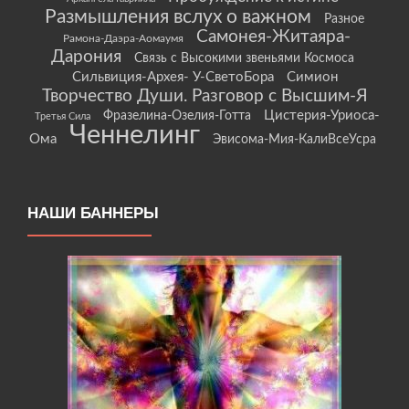
Размышления вслух о важном
Разное
Самонея-Житаяра-
Рамона-Даэра-Аомаумя
Дарония
Связь с Высокими звеньями Космоса
Сильвиция-Архея- У-СветоБора
Симион
Творчество Души. Разговор с Высшим-Я
Цистерия-Уриоса-
Фразелина-Озелия-Готта
Третья Сила
Ченнелинг
Ома
Эвисома-Мия-КалиВсеУсра
НАШИ БАННЕРЫ