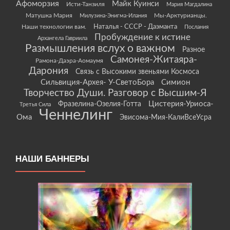
Афоморзия
Майк Куинси
Исти-Танзиля
Мария Магдалина
Матушка Мария
Мы-Арктурианцы.
Милузина-Энигма-Илания
Наши технологии вам.
Наталья - СССР - Даэманта
Послания
Пробуждение к истине
Архангела Гавриила
Размышления вслух о важном
Разное
Самонея-Житаяра-
Рамона-Даэра-Аомаумя
Дарония
Связь с Высокими звеньями Космоса
Сильвиция-Архея- У-СветоБора
Симион
Творчество Души. Разговор с Высшим-Я
Цистерия-Уриоса-
Фразелина-Озелия-Готта
Третья Сила
Ченнелинг
Ома
Эвисома-Мия-КалиВсеУсра
НАШИ БАННЕРЫ