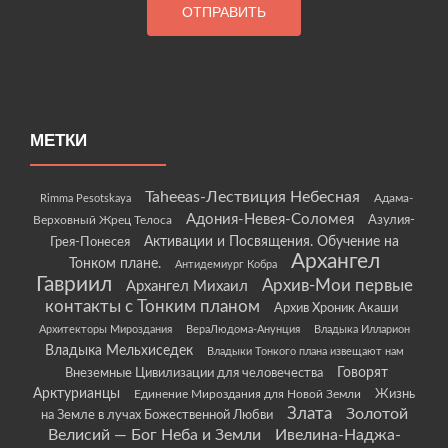
МЕТКИ
Taheeas-Лествиция Небесная
Rimma Pesotskaya
Адама-
Адония-Невея-Соломея
Азулия-
Верховный Жрец Телоса
Грея-Понесея
Активации и Посвящения. Обучение на
Архангел
Тонком плане.
Антидемиург Кобра
Гавриил
Архив-Мои первые
Архангел Михаил
контакты с Тонким планом
Архив Хроник Акаши
Архитекторы Мироздания
ВераЛюдома-Анунция
Владыка Илларион
Владыка Мельхиседек
Владыки Тонкого плана извещают нам
Говорят
Внеземные Цивилизации для человечества
Арктурианцы
Жизнь
Единение Мироздания для Новой Земли
Злата
Золотой
на Земле в лучах Божественной Любви
Велисий — Бог Неба и Земли
Ивелина-Наджа-