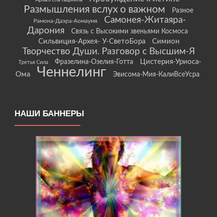
Размышления вслух о важном
Разное
Самонея-Житаяра-
Рамона-Даэра-Аомаумя
Дарония
Связь с Высокими звеньями Космоса
Сильвиция-Архея- У-СветоБора
Симион
Творчество Души. Разговор с Высшим-Я
Цистерия-Уриоса-
Фразелина-Озелия-Готта
Третья Сила
Ченнелинг
Ома
Эвисома-Мия-КалиВсеУсра
НАШИ БАННЕРЫ