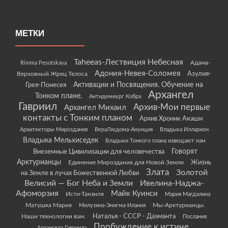
МЕТКИ
Taheeas-Лествиция Небесная
Rimma Pesotskaya
Адама-
Адония-Невея-Соломея
Азулия-
Верховный Жрец Телоса
Грея-Понесея
Активации и Посвящения. Обучение на
Архангел
Тонком плане.
Антидемиург Кобра
Гавриил
Архив-Мои первые
Архангел Михаил
контакты с Тонким планом
Архив Хроник Акаши
Архитекторы Мироздания
ВераЛюдома-Анунция
Владыка Илларион
Владыка Мельхиседек
Владыки Тонкого плана извещают нам
Говорят
Внеземные Цивилизации для человечества
Арктурианцы
Жизнь
Единение Мироздания для Новой Земли
Злата
Золотой
на Земле в лучах Божественной Любви
Велисий — Бог Неба и Земли
Ивелина-Наджа-
Афоморзия
Майк Куинси
Исти-Танзиля
Мария Магдалина
Матушка Мария
Мы-Арктурианцы.
Милузина-Энигма-Илания
Наши технологии вам.
Наталья - СССР - Даэманта
Послания
Пробуждение к истине
Архангела Гавриила