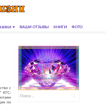
ВАШИ ОТЗЫВЫ
КНИГИ
ФОТО
ДНИКИ
ство с
” КГС:
Найти:
ботаем
ции по