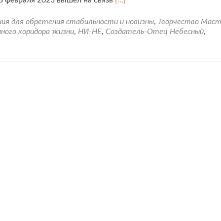
3 февраля 2023 вышел на связь
[…]
больше
про3-
ия для обретения стабильности и новизны
,
Творчество Маст
ий
много коридора жизни
,
НИ-НЕ
,
Создатель-Отец Небесный
,
сеанс
глубинного
преобразования
земного
коридора
жизни.