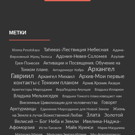
МЕТКИ
Taheeas-Лествиция Небесная
Rimma Pesotskaya
Адама-
Адония-Невея-Соломея
Азулия-
Верховный Жрец Телоса
Грея-Понесея
Активации и Посвящения. Обучение на
Архангел
Тонком плане.
Антидемиург Кобра
Гавриил
Архив-Мои первые
Архангел Михаил
контакты с Тонким планом
Архив Хроник Акаши
Архитекторы Мироздания
ВераЛюдома-Анунция
Владыка Илларион
Владыка Мельхиседек
Владыки Тонкого плана извещают нам
Говорят
Внеземные Цивилизации для человечества
Арктурианцы
Жизнь
Единение Мироздания для Новой Земли
Злата
Золотой
на Земле в лучах Божественной Любви
Велисий — Бог Неба и Земли
Ивелина-Наджа-
Афоморзия
Майк Куинси
Исти-Танзиля
Мария Магдалина
Матушка Мария
Мы-Арктурианцы.
Милузина-Энигма-Илания