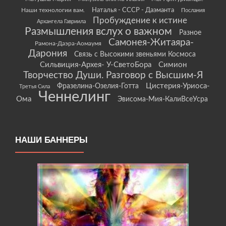
Наши технологии вам.
Наталья - СССР - Даэманта
Послания
Пробуждение к истине
Архангела Гавриила
Размышления вслух о важном
Разное
Самонея-Житаяра-
Рамона-Даэра-Аомаумя
Дарония
Связь с Высокими звеньями Космоса
Сильвиция-Архея- У-СветоБора
Симион
Творчество Души. Разговор с Высшим-Я
Цистерия-Уриоса-
Фразелина-Озелия-Готта
Третья Сила
Ченнелинг
Ома
Эвисома-Мия-КалиВсеУсра
НАШИ БАННЕРЫ