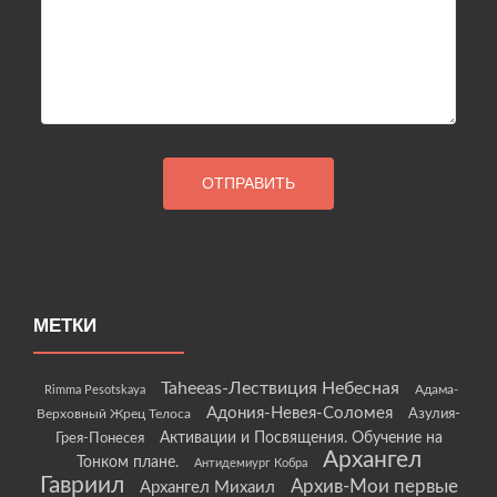
МЕТКИ
Taheeas-Лествиция Небесная
Rimma Pesotskaya
Адама-
Адония-Невея-Соломея
Азулия-
Верховный Жрец Телоса
Грея-Понесея
Активации и Посвящения. Обучение на
Архангел
Тонком плане.
Антидемиург Кобра
Гавриил
Архив-Мои первые
Архангел Михаил