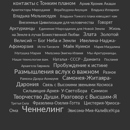
контакты с Тонким планом
Архив Хроник Акаши
Архитекторы Мироздания
ВераЛюдома-Анунция
Владыка Илларион
Владыка Мельхиседек
Владыки Тонкого плана извещают нам
Говорят
Внеземные Цивилизации для человечества
Арктурианцы
Жизнь
Единение Мироздания для Новой Земли
Злата
Золотой
на Земле в лучах Божественной Любви
Велисий — Бог Неба и Земли
Ивелина-Наджа-
Афоморзия
Майк Куинси
Исти-Танзиля
Мария Магдалина
Матушка Мария
Мы-Арктурианцы.
Милузина-Энигма-Илания
Наши технологии вам.
Наталья - СССР - Даэманта
Послания
Пробуждение к истине
Архангела Гавриила
Размышления вслух о важном
Разное
Самонея-Житаяра-
Рамона-Даэра-Аомаумя
Дарония
Связь с Высокими звеньями Космоса
Сильвиция-Архея- У-СветоБора
Симион
Творчество Души. Разговор с Высшим-Я
Цистерия-Уриоса-
Фразелина-Озелия-Готта
Третья Сила
Ченнелинг
Ома
Эвисома-Мия-КалиВсеУсра