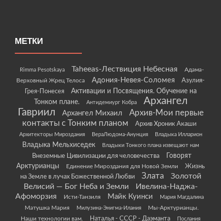
МЕТКИ
Taheeas-Лествиция Небесная
Rimma Pesotskaya
Адама-
Адония-Невея-Соломея
Азулия-
Верховный Жрец Телоса
Грея-Понесея
Активации и Посвящения. Обучение на
Архангел
Тонком плане.
Антидемиург Кобра
Гавриил
Архив-Мои первые
Архангел Михаил
контакты с Тонким планом
Архив Хроник Акаши
Архитекторы Мироздания
ВераЛюдома-Анунция
Владыка Илларион
Владыка Мельхиседек
Владыки Тонкого плана извещают нам
Говорят
Внеземные Цивилизации для человечества
Арктурианцы
Жизнь
Единение Мироздания для Новой Земли
Злата
Золотой
на Земле в лучах Божественной Любви
Велисий — Бог Неба и Земли
Ивелина-Наджа-
Афоморзия
Майк Куинси
Исти-Танзиля
Мария Магдалина
Матушка Мария
Мы-Арктурианцы.
Милузина-Энигма-Илания
Наши технологии вам.
Наталья - СССР - Даэманта
Послания