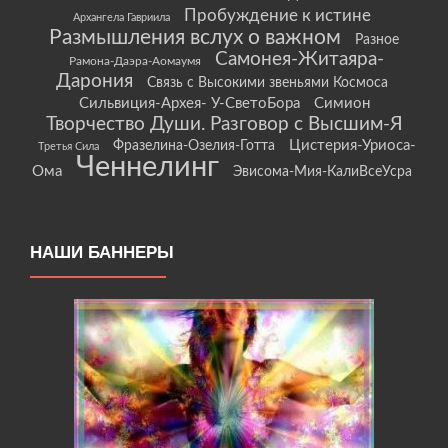
Пробуждение к истине
Архангела Гавриила
Размышления вслух о важном
Разное
Самонея-Житаяра-
Рамона-Даэра-Аомаумя
Дарония
Связь с Высокими звеньями Космоса
Сильвиция-Архея- У-СветоБора
Симион
Творчество Души. Разговор с Высшим-Я
Цистерия-Уриоса-
Фразелина-Озелия-Готта
Третья Сила
Ченнелинг
Ома
Эвисома-Мия-КалиВсеУсра
НАШИ БАННЕРЫ