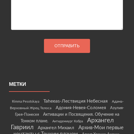
МЕТКИ
Taheeas-Лествиция Небесная
Rimma Pesotskaya
Адама-
Адония-Невея-Соломея
Азулия-
Верховный Жрец Телоса
Грея-Понесея
Активации и Посвящения. Обучение на
Архангел
Тонком плане.
Антидемиург Кобра
Гавриил
Архив-Мои первые
Архангел Михаил