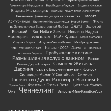
контакты с Тонким планом
Архив Хроник Акаши
Архитекторы Мироздания
ВераЛюдома-Анунция
Владыка Илларион
Владыка Мельхиседек
Владыки Тонкого плана извещают нам
Говорят
Внеземные Цивилизации для человечества
Арктурианцы
Жизнь
Единение Мироздания для Новой Земли
Злата
Золотой
на Земле в лучах Божественной Любви
Велисий — Бог Неба и Земли
Ивелина-Наджа-
Афоморзия
Майк Куинси
Исти-Танзиля
Мария Магдалина
Матушка Мария
Мы-Арктурианцы.
Милузина-Энигма-Илания
Наши технологии вам.
Наталья - СССР - Даэманта
Послания
Пробуждение к истине
Архангела Гавриила
Размышления вслух о важном
Разное
Самонея-Житаяра-
Рамона-Даэра-Аомаумя
Дарония
Связь с Высокими звеньями Космоса
Сильвиция-Архея- У-СветоБора
Симион
Творчество Души. Разговор с Высшим-Я
Цистерия-Уриоса-
Фразелина-Озелия-Готта
Третья Сила
Ченнелинг
Ома
Эвисома-Мия-КалиВсеУсра