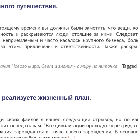
самочувствия».
ного путешествия.
тоящему времени вы должны были заметить, что вещи, к
хность и раскрываются люди, стоящие за ними. Следоват
и неприемлемым и часто касалось крупного бизнеса, бол
а этим, привлечены к ответственности. Также раскры
ания Нового мира
,
Свет и знания - с миру по ниточке
Tagged
 реализуете жизненный план.
и своих файлов я нашёл следующий отрывок, но по ка
тоит передать вам. “Все цивилизации проходят через ряд эт
зация зарождается в точке своего зарождения. В основн
Читать
ся внутри звёзд, и это может
[…]