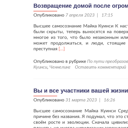
Возвращение домой после огром
Опубликовано
7 апреля 2023 | 17:15
Высшее самосознание Майка Куинси К нас
были скрыты, теперь выносятся на повер
многое из того, что было незаконным ил
может продолжаться, и люди, стоящие з
Читать
преступная
[…]
больше
проВозвращение
Опубликовано в рубрике
По пути преобразов
домой
Куинси
,
Ченнелинг
Оставить комментарий
после
огромного
путешествия.
Вы и все участники вашей жизни
Опубликовано
31 марта 2023 | 16:26
Высшее самосознание Майка Куинси Сред
причине без названия. Я подумал, что это с
своём росте и эволюции. Сначала цивили
планеты, но иногда цивилизации зарождают