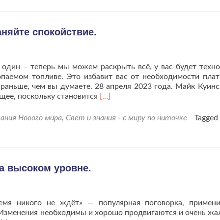
прекрасные
времена.
няйте спокойствие.
один – теперь мы можем раскрыть всё, у вас будет техно
опаемом топливе. Это избавит вас от необходимости плат
раньше, чем вы думаете. 28 апреля 2023 года. Майк Куинс
Читать
ущее, поскольку становится
[…]
больше
проВпереди
ания Нового мира
,
Свет и знания - с миру по ниточке
Tagged
великие
времена.
Сохраняйте
спокойствие.
а высоком уровне.
емя никого не ждёт» — популярная поговорка, примен
. Изменения необходимы и хорошо продвигаются и очень жал