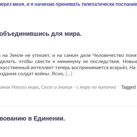
через меня, и я начинаю принимать телепатически послание
, объединившись для мира.
на Земле не утихает, и на самом деле Человечество поня
сделать, чтобы свести к минимуму ее последствия. Новы
скусственный интеллект теперь воспринимается всерьёз. На
Читать
оздания солдат войны. Ясно,
[…]
больше
проУ
ания Нового мира
,
Свет и знания - с миру по ниточке
Tagged
вас
есть
всё,
чтобы
выиграть,
вованию в Единении.
объединившись
для
мира.