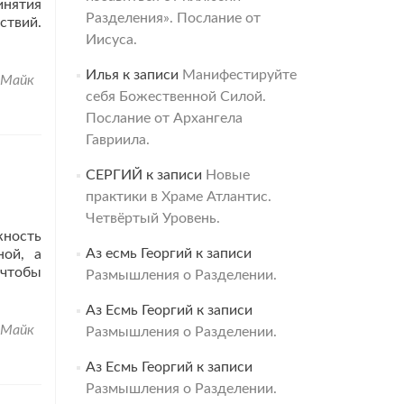
инятия
Разделения». Послание от
твий.
Иисуса.
Илья
к записи
Манифестируйте
Майк
себя Божественной Силой.
Послание от Архангела
Гавриила.
СЕРГИЙ
к записи
Новые
практики в Храме Атлантис.
Четвёртый Уровень.
жность
Аз есмь Георгий
к записи
ной, а
 чтобы
Размышления о Разделении.
Аз Есмь Георгий
к записи
Майк
Размышления о Разделении.
Аз Есмь Георгий
к записи
Размышления о Разделении.