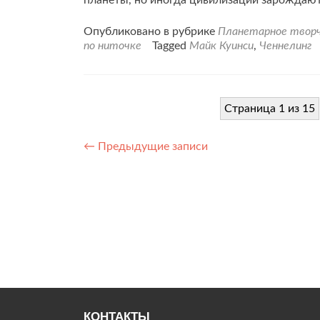
Опубликовано в рубрике
Планетарное твор
по ниточке
Tagged
Майк Куинси
,
Ченнелинг
Страница 1 из 15
Навигация
←
Предыдущие записи
по
записям
КОНТАКТЫ