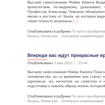
Высшее самосознание Майка Куинси Выдер
археологами, по-видимому, доказывает
Профессор Александр Чувыров обнаружил 
милях к востоку от Урала, на котором вид
Читать
такая точность возможна
[…]
больше
проСтремитесь
Опубликовано в рубрике
По пути преобразов
к
Куинси
,
Ченнелинг
Оставить комментарий
мирному
сосуществованию
в
Единении.
Впереди вас ждут прекрасные в
Опубликовано
5 мая 2023 | 15:44
Высшее самосознание Майка Куинси Пока ма
человечества, но со временем они станут 
одночасье, но, несмотря на суматоху и 
подготовка к новому образу жизни, который
Опубликовано в рубрике
По пути преобразов
Куинси
,
Ченнелинг
Оставить комментарий