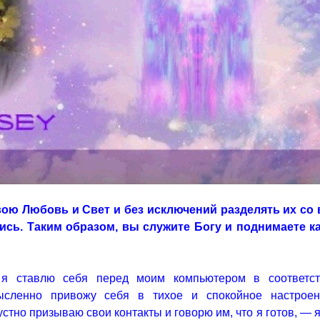
вою Любовь и Свет и без исключений разделять их со
ись. Таким образом, вы служите Богу и поднимаете 
, я ставлю себя перед моим компьютером в соответс
ысленно привожу себя в тихое и спокойное настроен
стно призываю свои контакты и говорю им, что я готов, — я