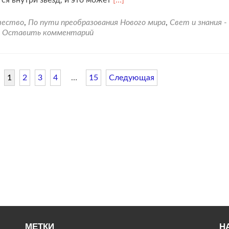
больше
проВы
чество
,
По пути преобразования Нового мира
,
Свет и знания -
и
Оставить комментарий
все
участники
вашей
жизни
1
2
3
4
…
15
Следующая
реализуете
жизненный
план.
МЕТКИ
Н