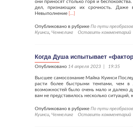
они приносят столько горя и беспокойства
дел, признающих их срочность. Даже 
Читать
Невыполнение
[…]
больше
проПоддерживайте
Опубликовано в рубрике
По пути преобразов
свои
Куинси
,
Ченнелинг
Оставить комментарий
вибрации
на
высоком
уровне.
Когда Душа испытывает «фактор
Опубликовано
14 апреля 2023 | 19:35
Высшее самосознание Майка Куинси Послед
расти более быстрыми темпами, чем в 
возможностей было очень мало и далеко др
вам не представилось несколько ситуаций,
Опубликовано в рубрике
По пути преобразов
Куинси
,
Ченнелинг
Оставить комментарий