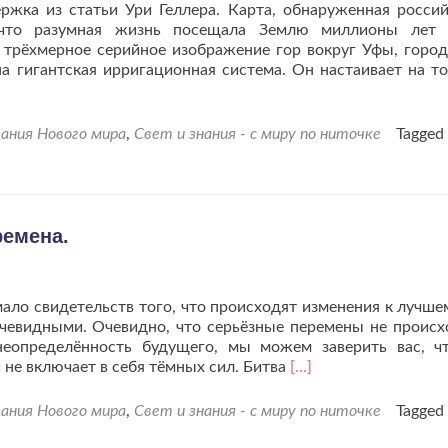
жка из статьи Ури Геллера. Карта, обнаруженная росси
, что разумная жизнь посещала Землю миллионы лет 
трёхмерное серийное изображение гор вокруг Уфы, город
на гигантская ирригационная система. Он настаивает на то
ания Нового мира
,
Свет и знания - с миру по ниточке
Tagged
ремена.
ло свидетельств того, что происходят изменения к лучше
очевидными. Очевидно, что серьёзные перемены не происх
неопределённость будущего, мы можем заверить вас, ч
Читать
 не включает в себя тёмных сил. Битва
[…]
больше
проВпереди
ания Нового мира
,
Свет и знания - с миру по ниточке
Tagged
вас
ждут