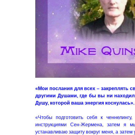
«Мои послания для всех – закреплять с
другими Душами, где бы вы ни находил
Душу, которой ваша энергия коснулась».
«Чтобы подготовить себя к ченнелингу
инструкциями Сен-Жермена, затем я м
устанавливаю защиту вокруг меня, а затем у