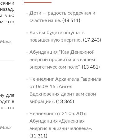
йскими
назад.
Дети — радость сердечная и
а в 60
счастье наше.
(48 511)
м, что
Как вы будете ощущать
повышенную энергию.
(17 243)
Майк
Абунданция “Как Денежной
энергии проявиться в вашем
энергетическом поле“.
(13 481)
Ченнелинг Архангела Гавриила
от 06.09.16 «Ангел
Вдохновения дарит вам свои
му для
одят в
вибрации».
(13 365)
то это
Ченнелинг от 21.05.2016
Абунданция «Денежная
Майк
энергия в жизни человека».
(11 311)