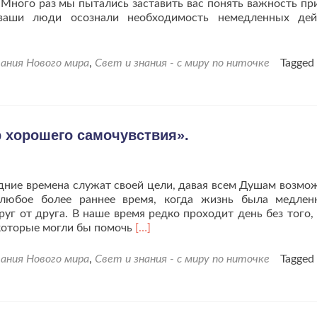
. Много раз мы пытались заставить вас понять важность пр
ваши люди осознали необходимость немедленных дейс
ания Нового мира
,
Свет и знания - с миру по ниточке
Tagged
 хорошего самочувствия».
ние времена служат своей цели, давая всем Душам возмо
любое более раннее время, когда жизнь была медлен
уг от друга. В наше время редко проходит день без того,
Читать
 которые могли бы помочь
[…]
больше
проКогда
ания Нового мира
,
Свет и знания - с миру по ниточке
Tagged
Душа
испытывает
«фактор
хорошего