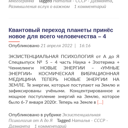
многогранна
Tagged
Наталья - СССР - Даэманта
,
нами,
Размышления вслух о важном
1 комментарий
девочками.
Квантовый переход планеты принёс
новое для всего человечества – 4
Опубликовано
21 апреля 2022 | 16:16
ЭКЗИСТЕНЦИАЛЬНАЯ ПСИХОЛОГИЯ от А до Я
Спецвыпуск № 5 – 4 часть Наука + Эзотерика +
Ченнелинги НОВЫЕ ЭНЕРГИИ – «УМНЫЕ
ЭНЕРГИИ» КОСМИЧЕСКАЯ ВИБРАЦИОННАЯ
МЕДИЦИНА ТЕПЕРЬ НОВЫЕ ЭНЕРГИИ НА
ЗЕМЛЕ. Те энергии, которые поступают на Землю и
зафиксированы учёными. Концентрированное и
мощное поступление энергий на Землю, которое
Читать
было 6-7 января 2020г. Теперь на Земле в
[…]
больше
проКвантовый
Опубликовано в рубрике
Экзистенциальная
переход
Психология от А до Я
Tagged
Наталья - СССР -
планеты
Даэманта
1 комментарий