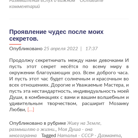
Размышления вслух о важном
Оставить
комментарий
Проявление чудес после моих
секретов.
Опубликовано
25 апреля 2022 | 17:37
Продолжу секретничать между нами девочками И
пусть этот секрет несётся по всему миру в
окружении благоухающих роз. Всем доброго часа.
И пусть этот час будет солнечным и красочным во
всех отношениях. Дорогие и Уважаемые Мастера, и
пусть эта нестандартность, индивидуальность моей
Души, в комбинациях с вами и вашим волшебным и
удивительным творчеством, расширит Мозаику
Читать
Любви,
[…]
больше
проПроявление
Опубликовано в рубрике
Живу на Земле,
чудес
размышляю о жизни.
,
Моя Душа - она
после
многогранна
Tagged
Наталья - СССР - Даэманта
,