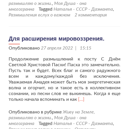
продолжение
размышляю о жизни.
,
Моя Душа - она
проявления
многогранна
Tagged
Наталья - СССР - Даэманта
,
чудес
Размышления вслух о важном
2 комментария
после
моих
секретов.
Для расширения мировоззрения.
Опубликовано
27 апреля 2022 | 15:15
Продолжение размышлений к посту С Днём
Светлой Христовой Пасхи! Пасха это замечательно.
Пусть так и будет. Всех благ и самого радужного
всем и каждому/каждой без исключения.
Уважаемая Амадея может быть моя энергетическая
волна и огорчит, но и такое есть в коллективном
сознании, из песни слов не выкинешь. Когда я еще
Читать
только начала вспоминать и как
[…]
больше
проДля
Опубликовано в рубрике
Живу на Земле,
расширения
размышляю о жизни.
,
Моя Душа - она
мировоззрения.
многогранна
Tagged
Наталья - СССР - Даэманта
,