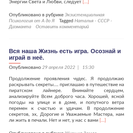
Читать
Энергии Света и Любви, следует
[…]
больше
проКвантовый
Опубликовано в рубрике
Экзистенциальная
переход
Психология от А до Я
Tagged
Наталья - СССР -
планеты
Даэманта
Оставить комментарий
принёс
новое
для
всего
Вся наша Жизнь есть игра. Осознай и
человечества
играй в неё.
–
5
Опубликовано
29 апреля 2022 | 15:30
Продолжение проявления чудес. Я продолжаю
раскрывать секреты…. приглашаю в путешествие на
пиратском лайнере. Внимайте сердцем,
анализируйте Всем доброго часа. Хорошей, ясной
погоды на улице и в доме, и попутного ветра
перемен к счастью и удачам. В продолжение
секретов, эх, Дорогие и Уважаемые Мастера, нам
Читать
ли жить в печали. Нет и нет, у нас с вами
[…]
больше
проВся