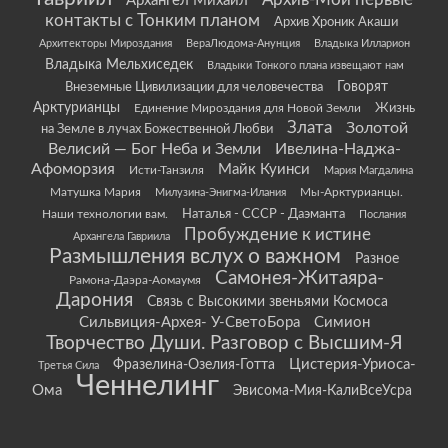
Архив-Мои первые
Архангел Михаил
контакты с Тонким планом
Архив Хроник Акаши
Архитекторы Мироздания
ВераЛюдома-Анунция
Владыка Илларион
Владыка Мельхиседек
Владыки Тонкого плана извещают нам
Говорят
Внеземные Цивилизации для человечества
Арктурианцы
Жизнь
Единение Мироздания для Новой Земли
Злата
Золотой
на Земле в лучах Божественной Любви
Велисий — Бог Неба и Земли
Ивелина-Наджа-
Афоморзия
Майк Куинси
Исти-Танзиля
Мария Магдалина
Матушка Мария
Мы-Арктурианцы.
Милузина-Энигма-Илания
Наши технологии вам.
Наталья - СССР - Даэманта
Послания
Пробуждение к истине
Архангела Гавриила
Размышления вслух о важном
Разное
Самонея-Житаяра-
Рамона-Даэра-Аомаумя
Дарония
Связь с Высокими звеньями Космоса
Сильвиция-Архея- У-СветоБора
Симион
Творчество Души. Разговор с Высшим-Я
Цистерия-Уриоса-
Фразелина-Озелия-Готта
Третья Сила
Ченнелинг
Ома
Эвисома-Мия-КалиВсеУсра