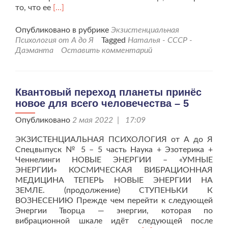
Читать
то, что ее
[…]
больше
проКвантовый
Опубликовано в рубрике
Экзистенциальная
переход
Психология от А до Я
Tagged
Наталья - СССР -
планеты
Даэманта
Оставить комментарий
принёс
новое
для
всего
Квантовый переход планеты принёс
человечества
новое для всего человечества – 5
–
6
Опубликовано
2 мая 2022 | 17:09
ЭКЗИСТЕНЦИАЛЬНАЯ ПСИХОЛОГИЯ от А до Я
Спецвыпуск № 5 – 5 часть Наука + Эзотерика +
Ченнелинги НОВЫЕ ЭНЕРГИИ – «УМНЫЕ
ЭНЕРГИИ» КОСМИЧЕСКАЯ ВИБРАЦИОННАЯ
МЕДИЦИНА ТЕПЕРЬ НОВЫЕ ЭНЕРГИИ НА
ЗЕМЛЕ. (продолжение) СТУПЕНЬКИ К
ВОЗНЕСЕНИЮ Прежде чем перейти к следующей
Энергии Творца — энергии, которая по
вибрационной шкале идёт следующей после