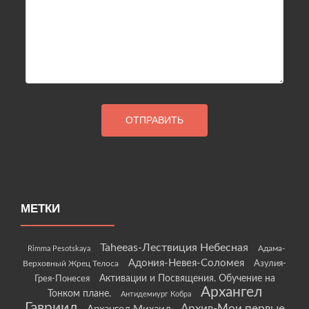
МЕТКИ
Taheeas-Лествиция Небесная
Rimma Pesotskaya
Адама-
Адония-Невея-Соломея
Азулия-
Верховный Жрец Телоса
Грея-Понесея
Активации и Посвящения. Обучение на
Архангел
Тонком плане.
Антидемиург Кобра
Гавриил