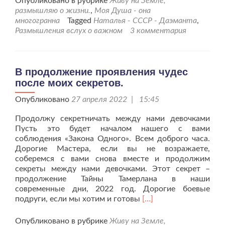
Опубликовано в рубрике
Живу на Земле,
наша
размышляю о жизни.
,
Моя Душа - она
Жизнь
многогранна
Tagged
Наталья - СССР - Даэманта
,
есть
Размышления вслух о важном
3 комментария
игра.
Осознай
и
играй
В продолжение проявления чудес
в
после моих секретов.
неё.
Опубликовано
27 апреля 2022 | 15:45
Продолжу секретничать между нами девочками
Пусть это будет началом нашего с вами
соблюдения «Закона Одного». Всем доброго часа.
Дорогие Мастера, если вы не возражаете,
соберемся с вами снова вместе и продолжим
секреты между нами девочками. Этот секрет –
продолжение Тайны Тамерлана в наши
современные дни, 2022 год. Дорогие боевые
Читать
подруги, если мы хотим и готовы
[…]
больше
проВ
Опубликовано в рубрике
Живу на Земле,