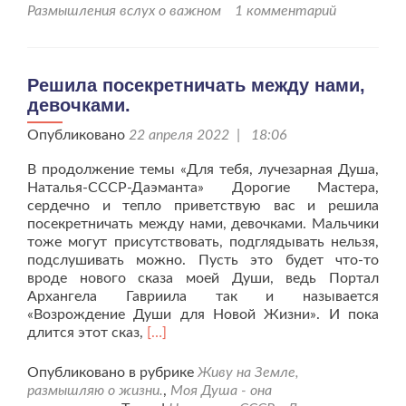
моих
Размышления вслух о важном
1 комментарий
секретов.
Решила посекретничать между нами,
девочками.
Опубликовано
22 апреля 2022 | 18:06
В продолжение темы «Для тебя, лучезарная Душа,
Наталья-СССР-Даэманта» Дорогие Мастера,
сердечно и тепло приветствую вас и решила
посекретничать между нами, девочками. Мальчики
тоже могут присутствовать, подглядывать нельзя,
подслушивать можно. Пусть это будет что-то
вроде нового сказа моей Души, ведь Портал
Архангела Гавриила так и называется
«Возрождение Души для Новой Жизни». И пока
Читать
длится этот сказ,
[…]
больше
проРешила
Опубликовано в рубрике
Живу на Земле,
посекретничать
размышляю о жизни.
,
Моя Душа - она
между