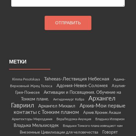
МЕТКИ
Taheeas-Лествиция Небесная
Rimma Pesotskaya
Адама-
Адония-Невея-Соломея
Азулия-
Верховный Жрец Телоса
Грея-Понесея
Активации и Посвящения. Обучение на
Архангел
Тонком плане.
Антидемиург Кобра
Гавриил
Архив-Мои первые
Архангел Михаил
контакты с Тонким планом
Архив Хроник Акаши
Архитекторы Мироздания
ВераЛюдома-Анунция
Владыка Илларион
Владыка Мельхиседек
Владыки Тонкого плана извещают нам
Говорят
Внеземные Цивилизации для человечества