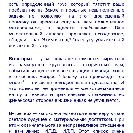
есть определённый груз, который тяготит ваше
пребывание на Земле и прошлые невыполненные
задачи не позволяют на этот драгоценный
промежуток времени ощутить вам полноценное
материальное, в радости пребывание. Ваш
мыслительный аппарат проявляет негодование,
обиду и страх. Этим вы ещё более усугубляете свой
жизненный статус.
Во-вторых
— у вас никак не получается вырваться
из замкнутого круговорота, неприятных вам,
событийных цепочек и все ситуации приводят лишь
к отчаянию. Вопрос “Почему это происходит со
мной?“ — никак не покидает ваше подсознание. И
что только вы не применяли — все встречающиеся
на пути техники и практические упражнения, но
финансовая сторона в жизни никак не улучшается.
В-третьих
— вы окончательно потеряли веру в своё
светлое будущее с материальным достатком. При
этом обвиняете Бога за несправедливое отношение
к вам лично. И.Т.Д., И.Т.П. Этот список очень