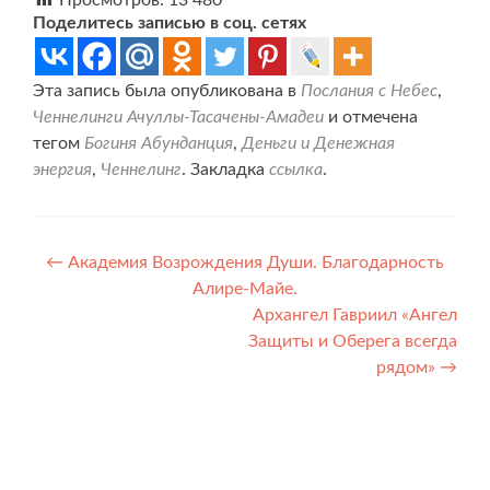
Поделитесь записью в соц. сетях
Эта запись была опубликована в
Послания с Небес
,
Ченнелинги Ачуллы-Тасачены-Амадеи
и отмечена
тегом
Богиня Абунданция
,
Деньги и Денежная
энергия
,
Ченнелинг
. Закладка
ссылка
.
Навигация
←
Академия Возрождения Души. Благодарность
Алире-Майе.
по
Архангел Гавриил «Ангел
записям
Защиты и Оберега всегда
рядом»
→