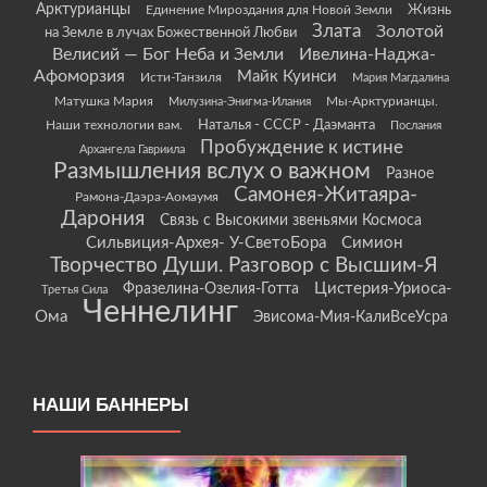
Арктурианцы
Жизнь
Единение Мироздания для Новой Земли
Злата
Золотой
на Земле в лучах Божественной Любви
Велисий — Бог Неба и Земли
Ивелина-Наджа-
Афоморзия
Майк Куинси
Исти-Танзиля
Мария Магдалина
Матушка Мария
Мы-Арктурианцы.
Милузина-Энигма-Илания
Наши технологии вам.
Наталья - СССР - Даэманта
Послания
Пробуждение к истине
Архангела Гавриила
Размышления вслух о важном
Разное
Самонея-Житаяра-
Рамона-Даэра-Аомаумя
Дарония
Связь с Высокими звеньями Космоса
Сильвиция-Архея- У-СветоБора
Симион
Творчество Души. Разговор с Высшим-Я
Цистерия-Уриоса-
Фразелина-Озелия-Готта
Третья Сила
Ченнелинг
Ома
Эвисома-Мия-КалиВсеУсра
НАШИ БАННЕРЫ