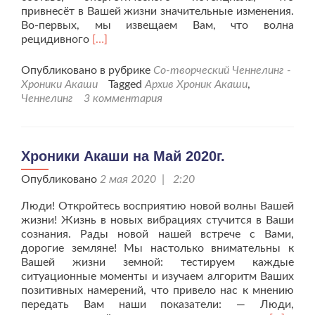
привнесёт в Вашей жизни значительные изменения.
Во-первых, мы извещаем Вам, что волна
Читать
рецидивного
[…]
больше
проХроники
Опубликовано в рубрике
Со-творческий Ченнелинг -
Акаши
Хроники Акаши
Tagged
Архив Хроник Акаши
,
на
Ченнелинг
3 комментария
Июнь
2020г.
Хроники Акаши на Май 2020г.
Опубликовано
2 мая 2020 | 2:20
Люди! Откройтесь восприятию новой волны Вашей
жизни! Жизнь в новых вибрациях стучится в Ваши
сознания. Рады новой нашей встрече с Вами,
дорогие земляне! Мы настолько внимательны к
Вашей жизни земной: тестируем каждые
ситуационные моменты и изучаем алгоритм Ваших
позитивных намерений, что привело нас к мнению
передать Вам наши показатели: — Люди,