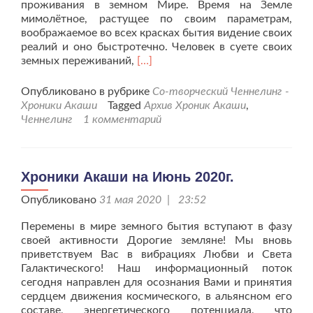
проживания в земном Мире. Время на Земле
мимолётное, растущее по своим параметрам,
воображаемое во всех красках бытия видение своих
реалий и оно быстротечно. Человек в суете своих
Читать
земных переживаний,
[…]
больше
проХроники
Опубликовано в рубрике
Со-творческий Ченнелинг -
Акаши
Хроники Акаши
Tagged
Архив Хроник Акаши
,
на
Ченнелинг
1 комментарий
Июль
2020г.
Хроники Акаши на Июнь 2020г.
Опубликовано
31 мая 2020 | 23:52
Перемены в мире земного бытия вступают в фазу
своей активности Дорогие земляне! Мы вновь
приветствуем Вас в вибрациях Любви и Света
Галактического! Наш информационный поток
сегодня направлен для осознания Вами и принятия
сердцем движения космического, в альянсном его
составе, энергетического потенциала, что