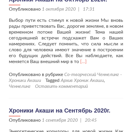
Опубликовано
1 октября 2020 | 17:31
Выбор пути есть стимул к новой жизни Мы вновь
рады приветствовать Вас, дорогие земляне, в новом
временном потоке Вашей жизни! Тема нашей
сегодняшней встречи подскажет Вам о Ваших
намерениях. Следует помнить, что сила мысли и
слово для человека имеют значение в построении
его будущих действий. Все Вы наблюдаете, как
Читать
меняется Ваш внешний мир в то
[…]
больше
проХроники
Опубликовано в рубрике
Со-творческий Ченнелинг -
Акаши
Хроники Акаши
Tagged
Архив Хроник Акаши
,
на
Ченнелинг
Оставить комментарий
Октябрь
2020г.
Хроники Акаши на Сентябрь 2020г.
Опубликовано
1 сентября 2020 | 20:45
Энергетические коридоры для новой жизни Как