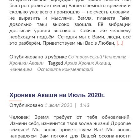
быстро пролетает месяц Вашего земного времени и
сколько уже всего произошло — не счесть словами,
не выразить и мыслями. Земля, планета Гайя,
довольно таки высоко взошла. Её вибрации
достигли уровня высокого. Сейчас же человеку
необходим подъём. Сегодня мы с Вами, люди, всё
Читать
это разберём. Приветствуем мы Вас в Любви,
[…]
больше
проХрони
Опубликовано в рубрике
Со-творческий Ченнелинг -
Акаши
Хроники Акаши
Tagged
Архив Хроник Акаши
,
на
Ченнелинг
Оставить комментарий
Сентябрь
2020г.
Хроники Акаши на Июль 2020г.
Опубликовано
1 июля 2020 | 1:43
Человек! Время требует от тебя обновлений.
Измени себя, изменится твоя волна жизни! Дорогие
земляне! Мы вновь приветствуем Вас! Мы вновь
направляем Вам потоки для Вашей осознанности