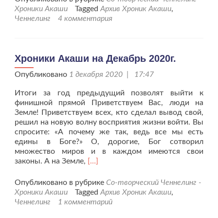
Акаши
Хроники Акаши
Tagged
Архив Хроник Акаши
,
на
Ченнелинг
4 комментария
Январь
2021г.
Хроники Акаши на Декабрь 2020г.
Опубликовано
1 декабря 2020 | 17:47
Итоги за год предыдущий позволят выйти к
финишной прямой Приветствуем Вас, люди на
Земле! Приветствуем всех, кто сделал вывод свой,
решил на новую волну восприятия жизни войти. Вы
спросите: «А почему же так, ведь все мы есть
едины в Боге?» О, дорогие, Бог сотворил
множество миров и в каждом имеются свои
Читать
законы. А на Земле,
[…]
больше
проХроники
Опубликовано в рубрике
Со-творческий Ченнелинг -
Акаши
Хроники Акаши
Tagged
Архив Хроник Акаши
,
на
Ченнелинг
1 комментарий
Декабрь