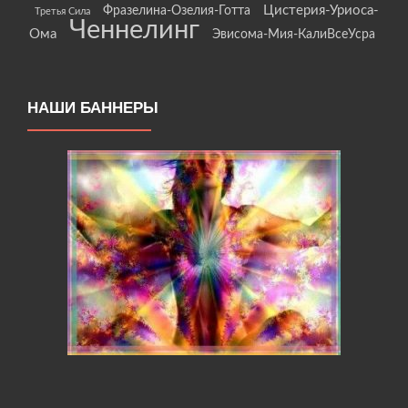
Цистерия-Уриоса-
Фразелина-Озелия-Готта
Третья Сила
Ченнелинг
Ома
Эвисома-Мия-КалиВсеУсра
НАШИ БАННЕРЫ