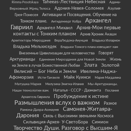
Taheeas-Лествиция Небесная
Rimma Pesotskaya
Адама-
Адония-Невея-Соломея
Азулия-
Верховный Жрец Телоса
Грея-Понесея
Активации и Посвящения. Обучение на
Архангел
Тонком плане.
Антидемиург Кобра
Гавриил
Архив-Мои первые
Архангел Михаил
контакты с Тонким планом
Архив Хроник Акаши
Архитекторы Мироздания
ВераЛюдома-Анунция
Владыка Илларион
Владыка Мельхиседек
Владыки Тонкого плана извещают нам
Говорят
Внеземные Цивилизации для человечества
Арктурианцы
Жизнь
Единение Мироздания для Новой Земли
Злата
Золотой
на Земле в лучах Божественной Любви
Велисий — Бог Неба и Земли
Ивелина-Наджа-
Афоморзия
Майк Куинси
Исти-Танзиля
Мария Магдалина
Матушка Мария
Мы-Арктурианцы.
Милузина-Энигма-Илания
Наши технологии вам.
Наталья - СССР - Даэманта
Послания
Пробуждение к истине
Архангела Гавриила
Размышления вслух о важном
Разное
Самонея-Житаяра-
Рамона-Даэра-Аомаумя
Дарония
Связь с Высокими звеньями Космоса
Сильвиция-Архея- У-СветоБора
Симион
Творчество Души. Разговор с Высшим-Я