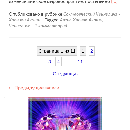
Читать
изменившие своё мировосприятие, постепенно
[…]
больше
проХрон
Опубликовано в рубрике
Со-творческий Ченнелинг -
Акаши
Хроники Акаши
Tagged
Архив Хроник Акаши
,
на
Ченнелинг
1 комментарий
Май
2020г.
Страница 1 из 11
1
2
3
4
…
11
Следующая
Навигация
←
Предыдущие записи
по
записям