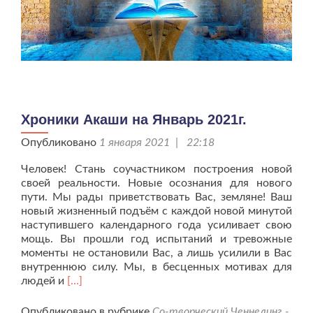
Хроники Акаши на Январь 2021г.
Опубликовано
1 января 2021 | 22:18
Человек! Стань соучастником построения новой
своей реальности. Новые осознания для нового
пути. Мы рады приветствовать Вас, земляне! Ваш
новый жизненный подъём с каждой новой минутой
наступившего календарного года усиливает свою
мощь. Вы прошли год испытаний и тревожные
моменты не остановили Вас, а лишь усилили в Вас
внутреннюю силу. Мы, в бесценных мотивах для
Читать
людей и
[…]
больше
проХроники
Опубликовано в рубрике
Со-творческий Ченнелинг -