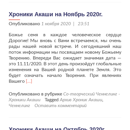
2020г.
Хроники Акаши на Ноябрь 2020г.
Опубликовано
1 ноября 2020 | 23:51
Божье семя в каждое человеческое сердце
Дорогие! Мы вновь с Вами встречаемся, мы очень
рады нашей новой встрече. И сегодняшний наш
поток информации мы посвящаем новому Божьему
Творению. Впереди Вас ожидает значимая дата —
это 11.11/2020. В этот день произойдут глобальные
изменения на Вашей родной планете Земля. Это
будет означать начало Творения. При явлениях
Читать
Вашего
[…]
больше
проХроники
Опубликовано в рубрике
Со-творческий Ченнелинг -
Акаши
Хроники Акаши
Tagged
Архив Хроник Акаши
,
на
Ченнелинг
Оставить комментарий
Ноябрь
2020г.
Хроники Акаши на Октябрь 2020г.