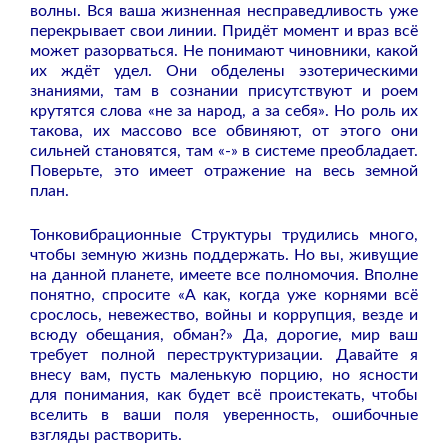
волны. Вся ваша жизненная несправедливость уже
перекрывает свои линии. Придёт момент и враз всё
может разорваться. Не понимают чиновники, какой
их ждёт удел. Они обделены эзотерическими
знаниями, там в сознании присутствуют и роем
крутятся слова «не за народ, а за себя». Но роль их
такова, их массово все обвиняют, от этого они
сильней становятся, там «-» в системе преобладает.
Поверьте, это имеет отражение на весь земной
план.
Тонковибрационные Структуры трудились много,
чтобы земную жизнь поддержать. Но вы, живущие
на данной планете, имеете все полномочия. Вполне
понятно, спросите «А как, когда уже корнями всё
срослось, невежество, войны и коррупция, везде и
всюду обещания, обман?»
Да, дорогие, мир ваш
требует полной переструктуризации. Давайте я
внесу вам, пусть маленькую порцию, но ясности
для понимания, как будет всё проистекать, чтобы
вселить в ваши поля уверенность, ошибочные
взгляды растворить.