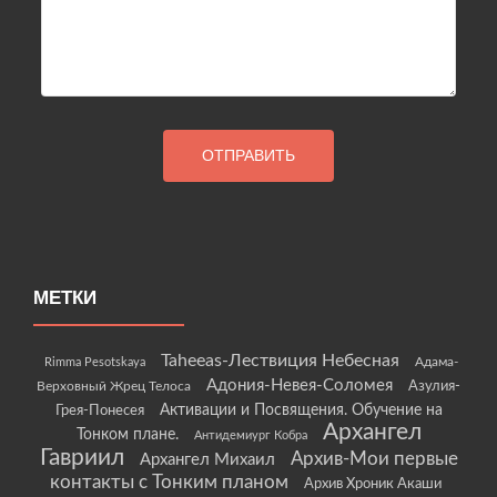
МЕТКИ
Taheeas-Лествиция Небесная
Rimma Pesotskaya
Адама-
Адония-Невея-Соломея
Азулия-
Верховный Жрец Телоса
Грея-Понесея
Активации и Посвящения. Обучение на
Архангел
Тонком плане.
Антидемиург Кобра
Гавриил
Архив-Мои первые
Архангел Михаил
контакты с Тонким планом
Архив Хроник Акаши