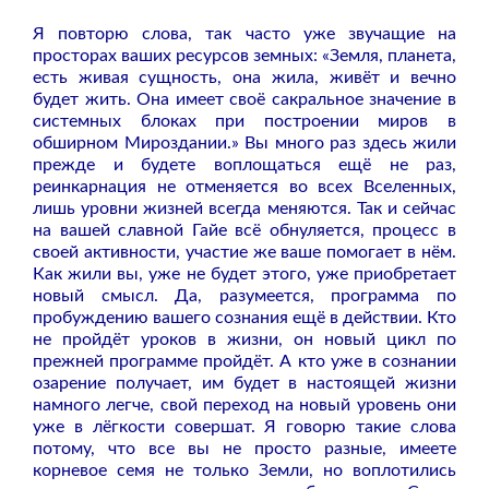
Я повторю слова, так часто уже звучащие на
просторах ваших ресурсов земных: «Земля, планета,
есть живая сущность, она жила, живёт и вечно
будет жить. Она имеет своё сакральное значение в
системных блоках при построении миров в
обширном Мироздании.» Вы много раз здесь жили
прежде и будете воплощаться ещё не раз,
реинкарнация не отменяется во всех Вселенных,
лишь уровни жизней всегда меняются. Так и сейчас
на вашей славной Гайе всё обнуляется, процесс в
своей активности, участие же ваше помогает в нём.
Как жили вы, уже не будет этого, уже приобретает
новый смысл. Да, разумеется, программа по
пробуждению вашего сознания ещё в действии. Кто
не пройдёт уроков в жизни, он новый цикл по
прежней программе пройдёт. А кто уже в сознании
озарение получает, им будет в настоящей жизни
намного легче, свой переход на новый уровень они
уже в лёгкости совершат. Я говорю такие слова
потому, что все вы не просто разные, имеете
корневое семя не только Земли, но воплотились