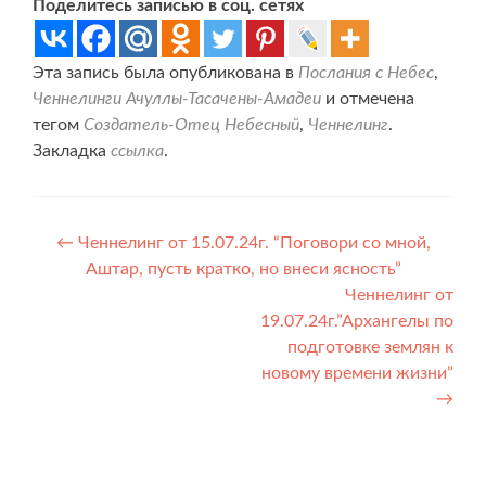
Поделитесь записью в соц. сетях
Эта запись была опубликована в
Послания с Небес
,
Ченнелинги Ачуллы-Тасачены-Амадеи
и отмечена
тегом
Создатель-Отец Небесный
,
Ченнелинг
.
Закладка
ссылка
.
Навигация
←
Ченнелинг от 15.07.24г. “Поговори со мной,
Аштар, пусть кратко, но внеси ясность”
по
Ченнелинг от
записям
19.07.24г.”Архангелы по
подготовке землян к
новому времени жизни”
→