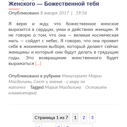
Женского — Божественной тебя
Опубликовано
8 января 2017 | 19:56
Я верю и жду, что божественное женское
выразится в сердцах, умах и действиях женщин. Я
не говорю о том, что она — великая космическая
мать — сойдет с небес. Я говорю, что она проявит
себя в жизненном выборе, который делают сейчас
женщины и который они будут делать в грядущие
годы. Это возвращение женственного будет
Читать
выражаться
[…]
больше
проВозвращение
Опубликовано в рубрике
Манускрипт Марии
Божественного
Магдалины
,
Свет и знания - с миру по
Женского
ниточке
Tagged
Мария Магдалина
Оставить
—
комментарий
Божественной
тебя
Страница 1 из 7
1
2
3