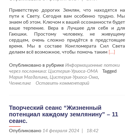
Приветствую дорогих Землян, что находятся на
пути к Свету. Сегодня вам особенно трудно. Мы
знаем об этом. Ключом к вашей осознанности будет
ваше терпение. Вера в Лучшее для себя и для
Гаюшки. Простому человеку, не живущему
сердцем, очень сложно придётся в предстоящее
время. Мы в составе Конгломерата Сил Света
Читать
делаем всё возможное, чтобы помочь таким
[…]
больше
проСлово
Опубликовано в рубрике
Информационные потоки
Марии
через посланника: Цистерия-Уриоса-ОМА
Tagged
Магдалины
Мария Магдалина
,
Цистерия-Уриоса-Ома
,
Ченнелинг
Оставить комментарий
Творческий сеанс “Жизненный
потенциал каждому землянину” – 11
сеанс.
Опубликовано
14 февраля 2024 | 18:42