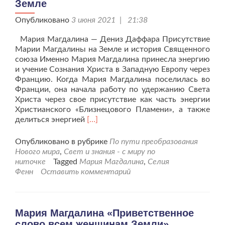
Земле
Опубликовано
3 июня 2021 | 21:38
Мария Магдалина — Дениз Даффара Присутствие
Марии Магдалины на Земле и история Священного
союза Именно Мария Магдалина принесла энергию
и учение Сознания Христа в Западную Европу через
Францию. Когда Мария Магдалина поселилась во
Франции, она начала работу по удержанию Света
Христа через свое присутствие как часть энергии
Христианского «Близнецового Пламени», а также
Читать
делиться энергией
[…]
больше
проПрисутствие
Опубликовано в рубрике
По пути преобразования
Марии
Нового мира
,
Свет и знания - с миру по
Магдалины
ниточке
Tagged
Мария Магдалина
,
Селия
на
Фенн
Оставить комментарий
Земле
Мария Магдалина «Приветственное
слово всем женщинам Земли»