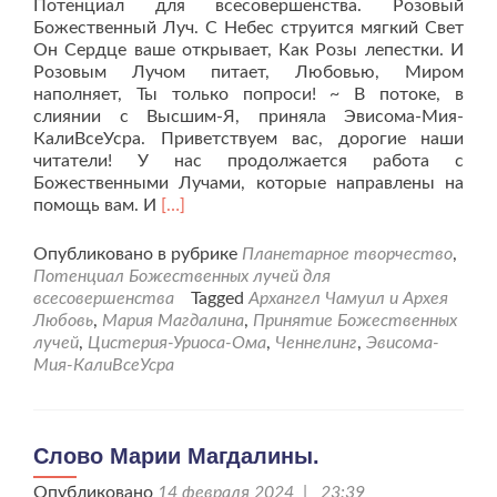
Потенциал для всесовершенства. Розовый
Божественный Луч. С Небес струится мягкий Свет
Он Сердце ваше открывает, Как Розы лепестки. И
Розовым Лучом питает, Любовью, Миром
наполняет, Ты только попроси! ~ В потоке, в
слиянии с Высшим-Я, приняла Эвисома-Мия-
КалиВсеУсра. Приветствуем вас, дорогие наши
читатели! У нас продолжается работа с
Божественными Лучами, которые направлены на
Читать
помощь вам. И
[…]
больше
проПринятие
Опубликовано в рубрике
Планетарное творчество
,
потенциала
Потенциал Божественных лучей для
Божественных
всесовершенства
Tagged
Архангел Чамуил и Архея
Лучей.
Любовь
,
Мария Магдалина
,
Принятие Божественных
Сеанс
лучей
,
Цистерия-Уриоса-Ома
,
Ченнелинг
,
Эвисома-
4
Мия-КалиВсеУсра
Слово Марии Магдалины.
Опубликовано
14 февраля 2024 | 23:39