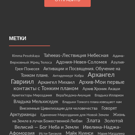
МЕТКИ
Taheeas-Лествиция Небесная
Rimma Pesotskaya
Адама-
Адония-Невея-Соломея
Азулия-
Верховный Жрец Телоса
Грея-Понесея
Активации и Посвящения. Обучение на
Архангел
Тонком плане.
Антидемиург Кобра
Гавриил
Архив-Мои первые
Архангел Михаил
контакты с Тонким планом
Архив Хроник Акаши
Архитекторы Мироздания
ВераЛюдома-Анунция
Владыка Илларион
Владыка Мельхиседек
Владыки Тонкого плана извещают нам
Говорят
Внеземные Цивилизации для человечества
Арктурианцы
Жизнь
Единение Мироздания для Новой Земли
Злата
Золотой
на Земле в лучах Божественной Любви
Велисий — Бог Неба и Земли
Ивелина-Наджа-
Афоморзия
Майк Куинси
Исти-Танзиля
Мария Магдалина