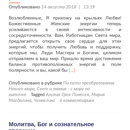
Опубликовано
14 августа 2018 | 13:19
Возлюбленные, Я прихожу на крыльях Любви!
Божественные Женские энергии теперь
усиливаются в своей интенсивности и
сосредоточенности. Вам, Работницам Света мира,
предлагается открыть свое сердце для этих
энергий, чтобы получить Любовь и поддержку,
которые мы, Леди Мастера и Богини, целиком
отправляем в ваш мир. Пришло время достижения
баланса противоположных энергий в поле
Читать
полярности, и вы, какой бы
[…]
больше
проПродолжайте
Опубликовано в рубрике
По пути преобразования
сиять
Нового мира
,
Свет и знания - с миру по
и
ниточке
Tagged
Азулия-Грея-Понесея
,
Мария
излучать
Магдалина
,
Ченнелинг
6 комментариев
новую
более
высокую
размерную
Молитва, Бог и сознательное
реальность