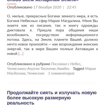
Опубликовано
17 декабря 2020 | 22:45
О, милые, прекрасные Богини земного мира, я есть
Богиня Небесных сфер Мария Магдалина. Меня Вы
знаете как из писания, так и книгу однажды
диктовала я. Пришла пора общения наши
возобновить посредством информационного
потока. Здесь, на Земле, планете Вашей, должно
нечто новое произойти — как возрождение женских
энергий, так в мире Вашем полные Активации к
Читать
новой
[…]
больше
проМария
Опубликовано в рубрике
Послания с Небес
,
Магдалина
Ченнелинги Ачуллы-Тасачены-Амадеи
Tagged
Мария
«Приветственное
Магдалина
,
Ченнелинг
1 комментарий
слово
всем
женщинам
Земли»
Продолжайте сиять и излучать новую
более высокую размерную
реальность