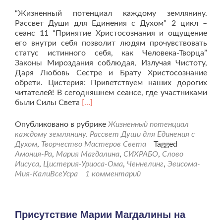
“Жизненный потенциал каждому землянину.
Рассвет Души для Единения с Духом” 2 цикл –
сеанс 11 “Принятие Христосознания и ощущение
его внутри себя позволит людям прочувствовать
статус истинного себя, как Человека-Творца”
Законы Мироздания соблюдая, Излучая Чистоту,
Даря Любовь Сестре и Брату Христосознание
обрети. Цистерия: Приветствуем наших дорогих
читателей! В сегодняшнем сеансе, где участниками
Читать
были Силы Света
[…]
больше
проТворческий
Опубликовано в рубрике
Жизненный потенциал
сеанс
каждому землянину. Рассвет Души для Единения с
“Жизненный
Духом
,
Творчество Мастеров Света
Tagged
потенциал
Амония-Ра
,
Мария Магдалина
,
СИХРАБО
,
Слово
каждому
Иисуса
,
Цистерия-Уриоса-Ома
,
Ченнелинг
,
Эвисома-
землянину”
Мия-КалиВсеУсра
1 комментарий
–
11
сеанс.
Присутствие Марии Магдалины на