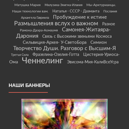
Матушка Мария
Мы-Арктурианцы.
Милузина-Энигма-Илания
Наши технологии вам.
Наталья - СССР - Даэманта
Послания
Пробуждение к истине
Архангела Гавриила
Размышления вслух о важном
Разное
Самонея-Житаяра-
Рамона-Даэра-Аомаумя
Дарония
Связь с Высокими звеньями Космоса
Сильвиция-Архея- У-СветоБора
Симион
Творчество Души. Разговор с Высшим-Я
Цистерия-Уриоса-
Фразелина-Озелия-Готта
Третья Сила
Ченнелинг
Ома
Эвисома-Мия-КалиВсеУсра
НАШИ БАННЕРЫ