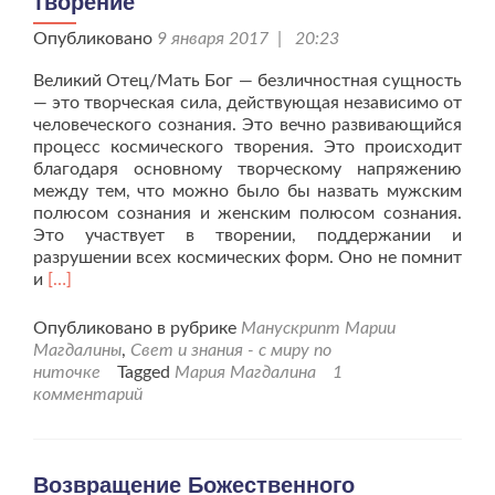
творение
Опубликовано
9 января 2017 | 20:23
Великий Отец/Мать Бог — безличностная сущность
— это творческая сила, действующая независимо от
человеческого сознания. Это вечно развивающийся
процесс космического творения. Это происходит
благодаря основному творческому напряжению
между тем, что можно было бы назвать мужским
полюсом сознания и женским полюсом сознания.
Это участвует в творении, поддержании и
разрушении всех космических форм. Оно не помнит
Читать
и
[…]
больше
проМолитва,
Опубликовано в рубрике
Манускрипт Марии
Бог
Магдалины
,
Свет и знания - с миру по
и
ниточке
Tagged
Мария Магдалина
1
сознательное
комментарий
творение
Возвращение Божественного