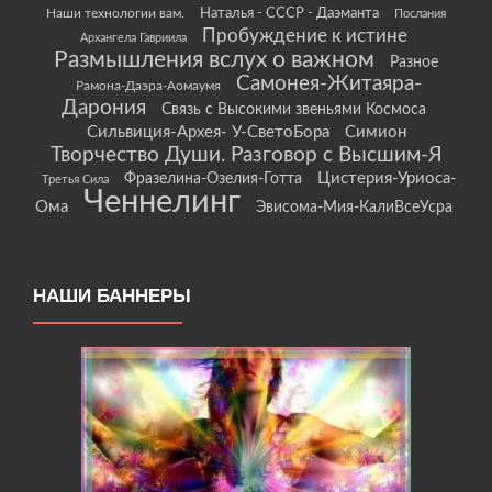
Наши технологии вам.
Наталья - СССР - Даэманта
Послания
Пробуждение к истине
Архангела Гавриила
Размышления вслух о важном
Разное
Самонея-Житаяра-
Рамона-Даэра-Аомаумя
Дарония
Связь с Высокими звеньями Космоса
Сильвиция-Архея- У-СветоБора
Симион
Творчество Души. Разговор с Высшим-Я
Цистерия-Уриоса-
Фразелина-Озелия-Готта
Третья Сила
Ченнелинг
Ома
Эвисома-Мия-КалиВсеУсра
НАШИ БАННЕРЫ