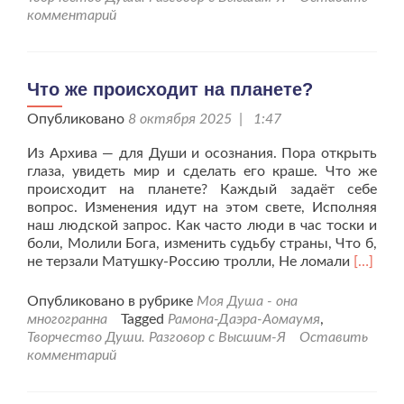
Тво
комментарий
Что же происходит на планете?
Опубликовано
8 октября 2025 | 1:47
Из Архива — для Души и осознания. Пора открыть
глаза, увидеть мир и сделать его краше. Что же
происходит на планете? Каждый задаёт себе
вопрос. Изменения идут на этом свете, Исполняя
наш людской запрос. Как часто люди в час тоски и
боли, Молили Бога, изменить судьбу страны, Что б,
Читать
не терзали Матушку-Россию тролли, Не ломали
[…]
больше
проЧто
Опубликовано в рубрике
Моя Душа - она
же
многогранна
Tagged
Рамона-Даэра-Аомаумя
,
происх
Творчество Души. Разговор с Высшим-Я
Оставить
на
комментарий
планет