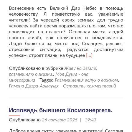
Вознесение есть Великий Дар Небес в помощь
человечеству. Я приветствую вас, уважаемые
читатели! За чередой своих земных дел трудно
человеку найти время поразмышлять о том, что же
происходит на планете? Основная масса людей
просто живёт, как получается и складывается.
Люди борются за место под Солнцем, решают
стрессовые ситуации, радуются достигнутым
Читать
успехам, строят планы на будущее
[…]
больше
проГотовы
Опубликовано в рубрике
Живу на Земле,
ли
размышляю о жизни.
,
Моя Душа - она
люди
многогранна
Tagged
Размышления вслух о важном
,
к
Рамона-Даэра-Аомаумя
Оставить комментарий
Вознесению?
Исповедь бывшего Космоэнергета.
Опубликовано
26 августа 2025 | 19:43
Доброе время суток, уважаемые читатели! Сегодня