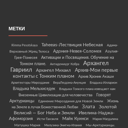
МЕТКИ
Taheeas-Лествиция Небесная
Rimma Pesotskaya
Адама-
Адония-Невея-Соломея
Азулия-
Верховный Жрец Телоса
Грея-Понесея
Активации и Посвящения. Обучение на
Архангел
Тонком плане.
Антидемиург Кобра
Гавриил
Архив-Мои первые
Архангел Михаил
контакты с Тонким планом
Архив Хроник Акаши
Архитекторы Мироздания
ВераЛюдома-Анунция
Владыка Илларион
Владыка Мельхиседек
Владыки Тонкого плана извещают нам
Говорят
Внеземные Цивилизации для человечества
Арктурианцы
Жизнь
Единение Мироздания для Новой Земли
Злата
Золотой
на Земле в лучах Божественной Любви
Велисий — Бог Неба и Земли
Ивелина-Наджа-
Афоморзия
Майк Куинси
Исти-Танзиля
Мария Магдалина
Матушка Мария
Мы-Арктурианцы.
Милузина-Энигма-Илания