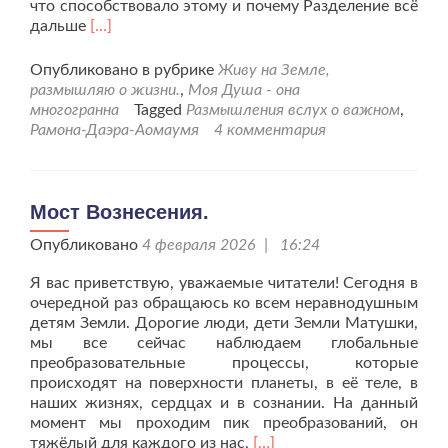
что способствовало этому и почему Разделение всё
Читать
дальше
[…]
больше
проРазмышления
Опубликовано в рубрике
Живу на Земле,
о
размышляю о жизни.
,
Моя Душа - она
Разделении.
многогранна
Tagged
Размышления вслух о важном
,
Рамона-Даэра-Аомаумя
4 комментария
Мост Вознесения.
Опубликовано
4 февраля 2026 | 16:24
Я вас приветствую, уважаемые читатели! Сегодня в
очередной раз обращаюсь ко всем неравнодушным
детям Земли. Дорогие люди, дети Земли Матушки,
мы все сейчас наблюдаем глобальные
преобразовательные процессы, которые
происходят на поверхности планеты, в её теле, в
наших жизнях, сердцах и в сознании. На данный
момент мы проходим пик преобразований, он
Читать
тяжёлый для каждого из нас,
[…]