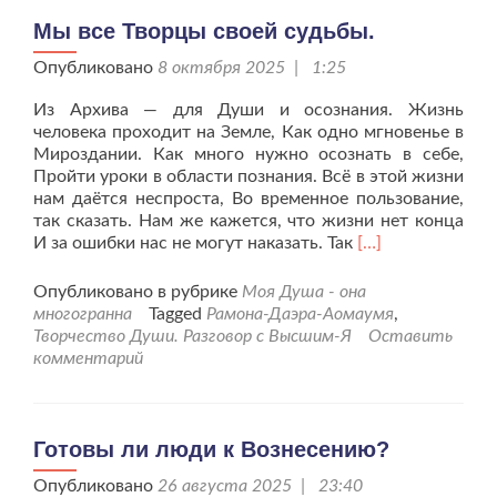
Мы все Творцы своей судьбы.
Опубликовано
8 октября 2025 | 1:25
Из Архива — для Души и осознания. Жизнь
человека проходит на Земле, Как одно мгновенье в
Мироздании. Как много нужно осознать в себе,
Пройти уроки в области познания. Всё в этой жизни
нам даётся неспроста, Во временное пользование,
так сказать. Нам же кажется, что жизни нет конца
Читать
И за ошибки нас не могут наказать. Так
[…]
больше
проМы
Опубликовано в рубрике
Моя Душа - она
все
многогранна
Tagged
Рамона-Даэра-Аомаумя
,
Творцы
Творчество Души. Разговор с Высшим-Я
Оставить
своей
комментарий
судьбы.
Готовы ли люди к Вознесению?
Опубликовано
26 августа 2025 | 23:40