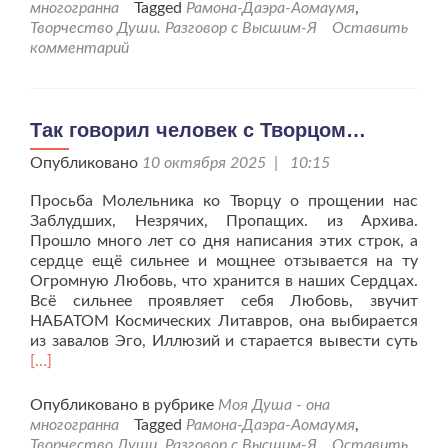
старых
многогранна
Tagged
Рамона-Даэра-Аомаумя
,
устоев.
Творчество Души. Разговор с Высшим-Я
Оставить
комментарий
Так говорил человек с Творцом…
Опубликовано
10 октября 2025 | 10:15
Просьба Молельника ко Творцу о прощении нас
Заблудших, Незрячих, Пропащих. из Архива.
Прошло много лет со дня написания этих строк, а
сердце ещё сильнее и мощнее отзывается на ту
Огромную Любовь, что хранится в наших Сердцах.
Всё сильнее проявляет себя Любовь, звучит
НАБАТОМ Космических Литавров, она выбирается
Чит
из завалов Эго, Иллюзий и старается вывести суть
бол
[…]
про
гов
Опубликовано в рубрике
Моя Душа - она
чел
многогранна
Tagged
Рамона-Даэра-Аомаумя
,
с
Творчество Души. Разговор с Высшим-Я
Оставить