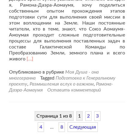
я, Рамона-Даэра-Аомаумя, хочу поделиться
собственным опытом прохождения этапов
подготовки сути для выполнения своей миссии в
этом воплощении на Земле. Наши постоянные
читатели, кто в теме, знают, что Союз Аомаумя-
Амоумая проходит сложные подготовительные
процессы для выполнения поставленных задач в
составе Галактической Команды по
Преобразованию Земли, земного плана и всего
Читать
живого
[…]
больше
проИсповедь
Опубликовано в рубрике
Моя Душа - она
бывшего
многогранна
Tagged
Подготовка к Генеральному
Космоэнергета.
проекту
,
Размышления вслух о важном
,
Рамона-
Даэра-Аомаумя
Оставить комментарий
Страница 1 из 8
1
2
3
4
…
8
Следующая