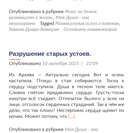
больше
проМост
Опубликовано в рубрике
Живу на Земле,
Вознесения.
размышляю о жизни.
,
Моя Душа - она
многогранна
Tagged
Размышления вслух о важном
,
Рамона-Даэра-Аомаумя
Оставить комментарий
Разрушение старых устоев.
Опубликовано
10 октября 2025 | 22:09
Из Архива — Актуально сегодня Вот и осень
наступила. Птицы в стаи собираются. Тоска к
сердцу подступила. Душа в тесном теле мается.
Словно гнётом придавлено сердце. Грусть-тоска
изнутри всё съедает. Отпечаток былого у всех на
лице, отголосок сердечных страданий. Так в чём же
дело, что так плохо? Нестерпимо сердце щемит по
Читать
ночам. Может потому, что
[…]
больше
проРазрушение
Опубликовано в рубрике
Моя Душа - она