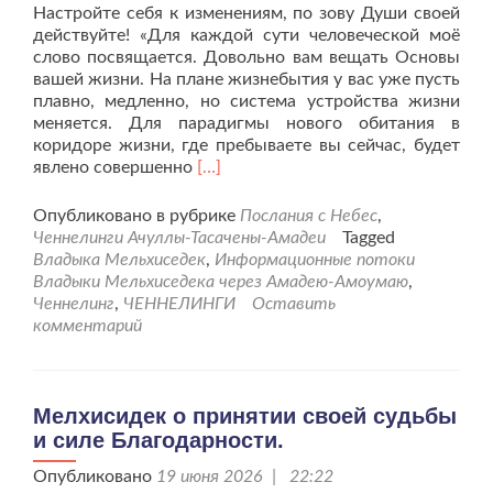
Настройте себя к изменениям, по зову Души своей
действуйте! «Для каждой сути человеческой моё
слово посвящается. Довольно вам вещать Основы
вашей жизни. На плане жизнебытия у вас уже пусть
плавно, медленно, но система устройства жизни
меняется. Для парадигмы нового обитания в
коридоре жизни, где пребываете вы сейчас, будет
Читать
явлено совершенно
[…]
больше
проВладыка
Опубликовано в рубрике
Послания с Небес
,
Мельхиседек
Ченнелинги Ачуллы-Тасачены-Амадеи
Tagged
«О
Владыка Мельхиседек
,
Информационные потоки
надвигающемся
Владыки Мельхиседека через Амадею-Амоумаю
,
процессе
Ченнелинг
,
ЧЕННЕЛИНГИ
Оставить
на
комментарий
земном
плане
жизни»
Мелхисидек о принятии своей судьбы
и силе Благодарности.
Опубликовано
19 июня 2026 | 22:22