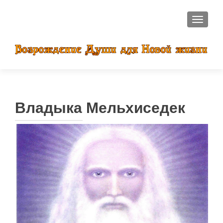
ПОКАЗ
Владыка Мельхиседек