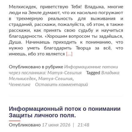
Мелхисидек, приветствую Тебя! Владыка, многие
люди на Земле думают, что их насильно погружают
в трехмерную реальность для выживания и
страданий, расскажи, пожалуйста, об этом, в также
расскажи, как принять свою судьбу и научиться
благодарности. «Хорошим вопросом ты задаёшься,
Душа. Начинаешь приходить к пониманию, что
нужно уметь благодарить Творца за всё, что
Читать
имеешь, ибо это является
[…]
больше
проМелхисидек
Опубликовано в рубрике
Информационные потоки
о
через посланника: Матуя-Севилия
Tagged
Владыка
принятии
Мельхиседек
,
Матуя-Севилия
,
своей
Ченнелинг
Оставить комментарий
судьбы
и
силе
Благодарности.
Информационный поток о понимании
Защиты личного поля.
Опубликовано
17 июня 2026 | 21:48