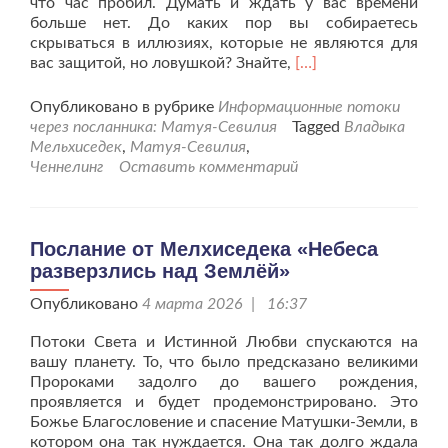
что час пробил. Думать и ждать у вас времени
больше нет. До каких пор вы собираетесь
скрываться в иллюзиях, которые не являются для
Читать
вас защитой, но ловушкой? Знайте,
[…]
больше
проПослание
Опубликовано в рубрике
Информационные потоки
от
через посланника: Матуя-Севилия
Tagged
Владыка
Мелхиседека
Мельхиседек
,
Матуя-Севилия
,
«Точка
Ченнелинг
Оставить комментарий
невозврата
пройдена»
Послание от Мелхиседека «Небеса
разверзлись над Землёй»
Опубликовано
4 марта 2026 | 16:37
Потоки Света и Истинной Любви спускаются на
вашу планету. То, что было предсказано великими
Пророками задолго до вашего рождения,
проявляется и будет продемонстрировано. Это
Божье Благословение и спасение Матушки-Земли, в
котором она так нуждается. Она так долго ждала