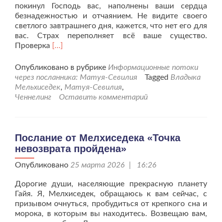
покинул Господь вас, наполнены ваши сердца
безнадежностью и отчаянием. Не видите своего
светлого завтрашнего дня, кажется, что нет его для
вас. Страх переполняет всё ваше существо.
Читать
Проверка
[…]
больше
проМелхисидек
Опубликовано в рубрике
Информационные потоки
об
через посланника: Матуя-Севилия
Tagged
Владыка
осознанности.
Мельхиседек
,
Матуя-Севилия
,
Ченнелинг
Оставить комментарий
Послание от Мелхиседека «Точка
невозврата пройдена»
Опубликовано
25 марта 2026 | 16:26
Дорогие души, населяющие прекрасную планету
Гайя. Я, Мелхиседек, обращаюсь к вам сейчас, с
призывом очнуться, пробудиться от крепкого сна и
морока, в которым вы находитесь. Возвещаю вам,