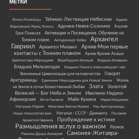
МЕТКИ
Taheeas-Лествиция Небесная
Rimma Pesotskaya
Адама-
Адония-Невея-Соломея
Азулия-
Верховный Жрец Телоса
Грея-Понесея
Активации и Посвящения. Обучение на
Архангел
Тонком плане.
Антидемиург Кобра
Гавриил
Архив-Мои первые
Архангел Михаил
контакты с Тонким планом
Архив Хроник Акаши
Архитекторы Мироздания
ВераЛюдома-Анунция
Владыка Илларион
Владыка Мельхиседек
Владыки Тонкого плана извещают нам
Говорят
Внеземные Цивилизации для человечества
Арктурианцы
Жизнь
Единение Мироздания для Новой Земли
Злата
Золотой
на Земле в лучах Божественной Любви
Велисий — Бог Неба и Земли
Ивелина-Наджа-
Афоморзия
Майк Куинси
Исти-Танзиля
Мария Магдалина
Матушка Мария
Мы-Арктурианцы.
Милузина-Энигма-Илания
Наши технологии вам.
Наталья - СССР - Даэманта
Послания
Пробуждение к истине
Архангела Гавриила
Размышления вслух о важном
Разное
Самонея-Житаяра-
Рамона-Даэра-Аомаумя