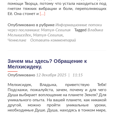
помощи Творца, потому что устала находиться под
гнетом тяжких вибрации и боли, переполняющих
Читать
Её. Она стонет и
[…]
больше
проПослание
Опубликовано в рубрике
Информационные потоки
от
через посланника: Матуя-Севилия
Tagged
Владыка
Мелхиседека
Мельхиседек
,
Матуя-Севилия
,
«Небеса
Ченнелинг
Оставить комментарий
разверзлись
над
Землёй»
Зачем мы здесь? Обращение к
Мелхисидеку.
Опубликовано
12 декабря 2025 | 11:15
Мелхисидек, Владыка, приветствую Тебя!
Подскажи, пожалуйста, зачем, почему и для чего
Душа выбирает воплощение на планете Земля? Для
уникального опыта. На вашей планете, как никакой
другой, можно пройти уникальные уроки,
необходимые Душе. Душа, находясь в тонком мире,