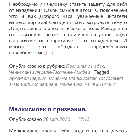
Необходимо ли человеку ставить защиту для себя
от нападений? Какой смысл в этом? С пояснением
Что и Как Доброго часа, уважаемые читатели
нашего портала! Сегодня я хочу затронуть тему о
Защите личного энергетического поля. Каждый из
нас в жизни встречает те или иные ситуации, когда
восприятие интерпретирует это нападением. И
многие, кто обладает определёнными
Читать
способностями,
[…]
больше
проИнформационный
Опубликовано в рубрике
Послания с Небес
,
поток
Ченнелинги Ачуллы-Тасачены-Амадеи
Tagged
о
Архангел Гавриил
,
Владыка Мельхиседек
,
Государыня
понимании
Тьма Великая вещает
,
Ченнелинг
,
ЧЕННЕЛИНГИ
Защиты
личного
поля.
Мелхисидек о призвании.
Опубликовано
28 мая 2026 | 19:13
Мелхисидек, прошу Тебя, подскажи, что делать