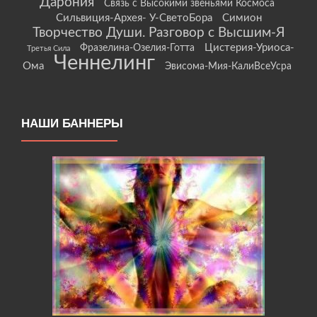
Дарония
Связь с Высокими звеньями Космоса
Сильвиция-Архея- У-СветоБора
Симион
Творчество Души. Разговор с Высшим-Я
Цистерия-Уриоса-
Фразелина-Озелия-Готта
Третья Сила
Ченнелинг
Ома
Эвисома-Мия-КалиВсеУсра
НАШИ БАННЕРЫ