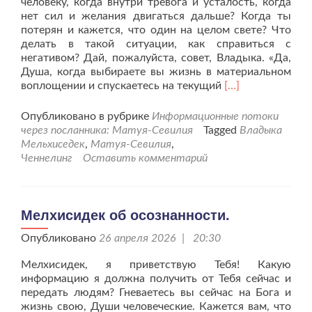
человеку, когда внутри тревога и усталость, когда
нет сил и желания двигаться дальше? Когда ты
потерян и кажется, что один на целом свете? Что
делать в такой ситуации, как справиться с
негативом? Дай, пожалуйста, совет, Владыка. «Да,
Душа, когда выбираете вы жизнь в материальном
Читать
воплощении и спускаетесь на текущий
[…]
больше
проМелхисидек
Опубликовано в рубрике
Информационные потоки
о
через посланника: Матуя-Севилия
Tagged
Владыка
призвании.
Мельхиседек
,
Матуя-Севилия
,
Ченнелинг
Оставить комментарий
Мелхисидек об осознанности.
Опубликовано
26 апреля 2026 | 20:30
Мелхисидек, я приветствую Тебя! Какую
информацию я должна получить от Тебя сейчас и
передать людям? Гневаетесь вы сейчас на Бога и
жизнь свою, Души человеческие. Кажется вам, что