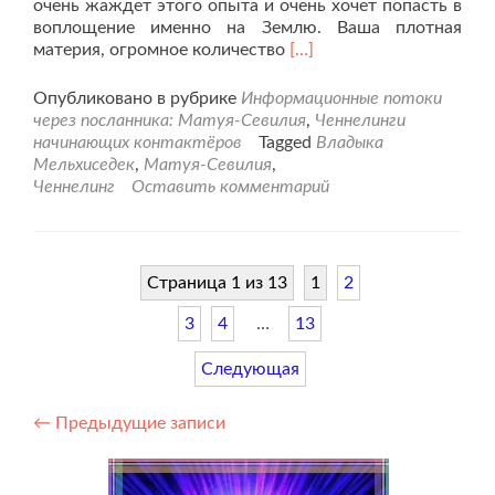
очень жаждет этого опыта и очень хочет попасть в
воплощение именно на Землю. Ваша плотная
Читать
материя, огромное количество
[…]
больше
проЗачем
Опубликовано в рубрике
Информационные потоки
мы
через посланника: Матуя-Севилия
,
Ченнелинги
здесь?
начинающих контактёров
Tagged
Владыка
Обращение
Мельхиседек
,
Матуя-Севилия
,
к
Ченнелинг
Оставить комментарий
Мелхисидеку.
Страница 1 из 13
1
2
3
4
…
13
Следующая
Навигация
←
Предыдущие записи
по