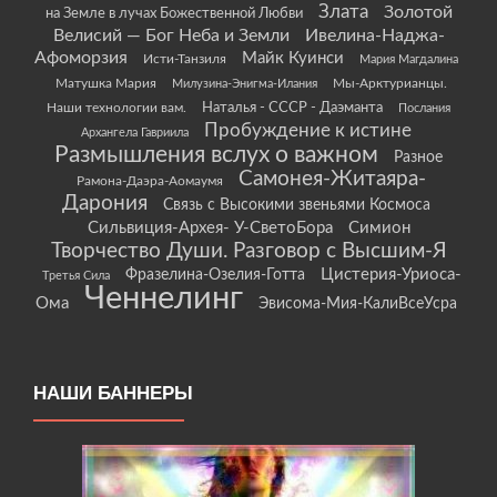
Злата
Золотой
на Земле в лучах Божественной Любви
Велисий — Бог Неба и Земли
Ивелина-Наджа-
Афоморзия
Майк Куинси
Исти-Танзиля
Мария Магдалина
Матушка Мария
Мы-Арктурианцы.
Милузина-Энигма-Илания
Наши технологии вам.
Наталья - СССР - Даэманта
Послания
Пробуждение к истине
Архангела Гавриила
Размышления вслух о важном
Разное
Самонея-Житаяра-
Рамона-Даэра-Аомаумя
Дарония
Связь с Высокими звеньями Космоса
Сильвиция-Архея- У-СветоБора
Симион
Творчество Души. Разговор с Высшим-Я
Цистерия-Уриоса-
Фразелина-Озелия-Готта
Третья Сила
Ченнелинг
Ома
Эвисома-Мия-КалиВсеУсра
НАШИ БАННЕРЫ