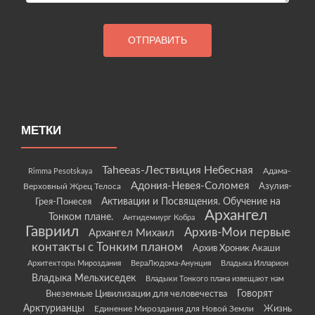
МЕТКИ
Taheeas-Лествиция Небесная
Rimma Pesotskaya
Адама-
Адония-Невея-Соломея
Азулия-
Верховный Жрец Телоса
Грея-Понесея
Активации и Посвящения. Обучение на
Архангел
Тонком плане.
Антидемиург Кобра
Гавриил
Архив-Мои первые
Архангел Михаил
контакты с Тонким планом
Архив Хроник Акаши
Архитекторы Мироздания
ВераЛюдома-Анунция
Владыка Илларион
Владыка Мельхиседек
Владыки Тонкого плана извещают нам
Говорят
Внеземные Цивилизации для человечества
Арктурианцы
Жизнь
Единение Мироздания для Новой Земли