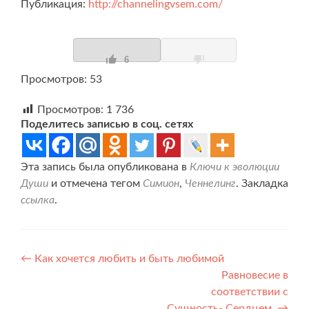
Публикация:
http://channelingvsem.com/
6
Просмотров: 53
Просмотров:
1 736
Поделитесь записью в соц. сетях
Эта запись была опубликована в
Ключи к эволюции
Души
и отмечена тегом
Симион
,
Ченнелинг
. Закладка
ссылка
.
Навигация
←
Как хочется любить и быть любимой
Равновесие в
по
соответствии с
Сущность- Сердцем.
→