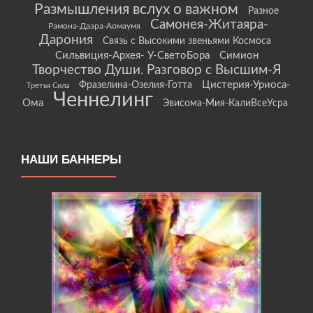
Размышления вслух о важном
Разное
Самонея-Житаяра-
Рамона-Даэра-Аомаумя
Дарония
Связь с Высокими звеньями Космоса
Сильвиция-Архея- У-СветоБора
Симион
Творчество Души. Разговор с Высшим-Я
Цистерия-Уриоса-
Фразелина-Озелия-Готта
Третья Сила
Ченнелинг
Ома
Эвисома-Мия-КалиВсеУсра
НАШИ БАННЕРЫ