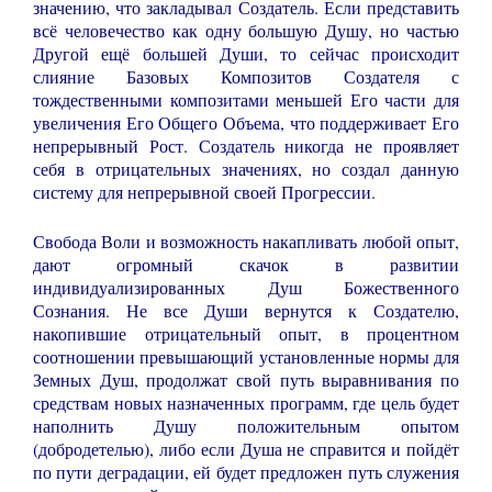
значению, что закладывал Создатель. Если представить
всё человечество как одну большую Душу, но частью
Другой ещё большей Души, то сейчас происходит
слияние Базовых Композитов Создателя с
тождественными композитами меньшей Его части для
увеличения Его Общего Объема, что поддерживает Его
непрерывный Рост. Создатель никогда не проявляет
себя в отрицательных значениях, но создал данную
систему для непрерывной своей Прогрессии.
Свобода Воли и возможность накапливать любой опыт,
дают огромный скачок в развитии
индивидуализированных Душ Божественного
Сознания. Не все Души вернутся к Создателю,
накопившие отрицательный опыт, в процентном
соотношении превышающий установленные нормы для
Земных Душ, продолжат свой путь выравнивания по
средствам новых назначенных программ, где цель будет
наполнить Душу положительным опытом
(добродетелью), либо если Душа не справится и пойдёт
по пути деградации, ей будет предложен путь служения