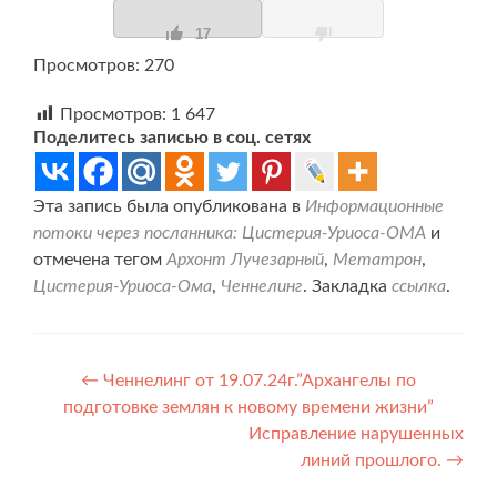
17
Просмотров: 270
Просмотров:
1 647
Поделитесь записью в соц. сетях
Эта запись была опубликована в
Информационные
потоки через посланника: Цистерия-Уриоса-ОМА
и
отмечена тегом
Архонт Лучезарный
,
Метатрон
,
Цистерия-Уриоса-Ома
,
Ченнелинг
. Закладка
ссылка
.
Навигация
←
Ченнелинг от 19.07.24г.”Архангелы по
подготовке землян к новому времени жизни”
по
Исправление нарушенных
записям
линий прошлого.
→