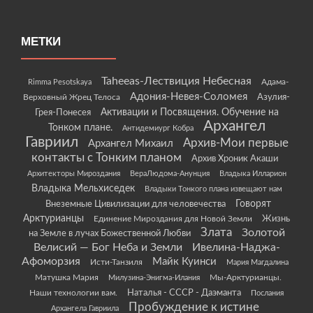
МЕТКИ
Taheeas-Лествиция Небесная
Rimma Pesotskaya
Адама-
Адония-Невея-Соломея
Азулия-
Верховный Жрец Телоса
Грея-Понесея
Активации и Посвящения. Обучение на
Архангел
Тонком плане.
Антидемиург Кобра
Гавриил
Архив-Мои первые
Архангел Михаил
контакты с Тонким планом
Архив Хроник Акаши
Архитекторы Мироздания
ВераЛюдома-Анунция
Владыка Илларион
Владыка Мельхиседек
Владыки Тонкого плана извещают нам
Говорят
Внеземные Цивилизации для человечества
Арктурианцы
Жизнь
Единение Мироздания для Новой Земли
Злата
Золотой
на Земле в лучах Божественной Любви
Велисий — Бог Неба и Земли
Ивелина-Наджа-
Афоморзия
Майк Куинси
Исти-Танзиля
Мария Магдалина
Матушка Мария
Мы-Арктурианцы.
Милузина-Энигма-Илания
Наши технологии вам.
Наталья - СССР - Даэманта
Послания
Пробуждение к истине
Архангела Гавриила