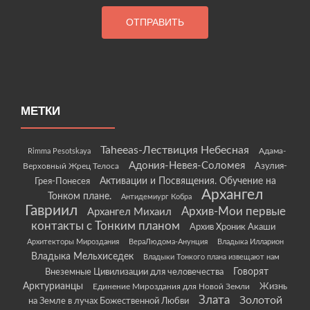
МЕТКИ
Taheeas-Лествиция Небесная
Rimma Pesotskaya
Адама-
Адония-Невея-Соломея
Азулия-
Верховный Жрец Телоса
Грея-Понесея
Активации и Посвящения. Обучение на
Архангел
Тонком плане.
Антидемиург Кобра
Гавриил
Архив-Мои первые
Архангел Михаил
контакты с Тонким планом
Архив Хроник Акаши
Архитекторы Мироздания
ВераЛюдома-Анунция
Владыка Илларион
Владыка Мельхиседек
Владыки Тонкого плана извещают нам
Говорят
Внеземные Цивилизации для человечества
Арктурианцы
Жизнь
Единение Мироздания для Новой Земли
Злата
Золотой
на Земле в лучах Божественной Любви