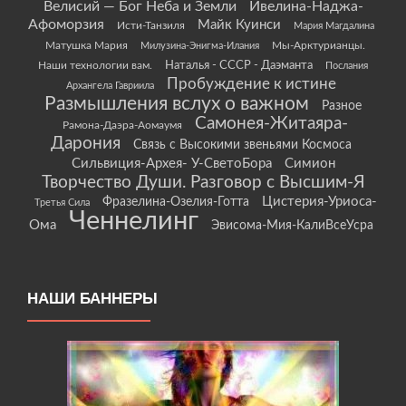
Велисий — Бог Неба и Земли
Ивелина-Наджа-
Афоморзия
Майк Куинси
Исти-Танзиля
Мария Магдалина
Матушка Мария
Мы-Арктурианцы.
Милузина-Энигма-Илания
Наши технологии вам.
Наталья - СССР - Даэманта
Послания
Пробуждение к истине
Архангела Гавриила
Размышления вслух о важном
Разное
Самонея-Житаяра-
Рамона-Даэра-Аомаумя
Дарония
Связь с Высокими звеньями Космоса
Сильвиция-Архея- У-СветоБора
Симион
Творчество Души. Разговор с Высшим-Я
Цистерия-Уриоса-
Фразелина-Озелия-Готта
Третья Сила
Ченнелинг
Ома
Эвисома-Мия-КалиВсеУсра
НАШИ БАННЕРЫ