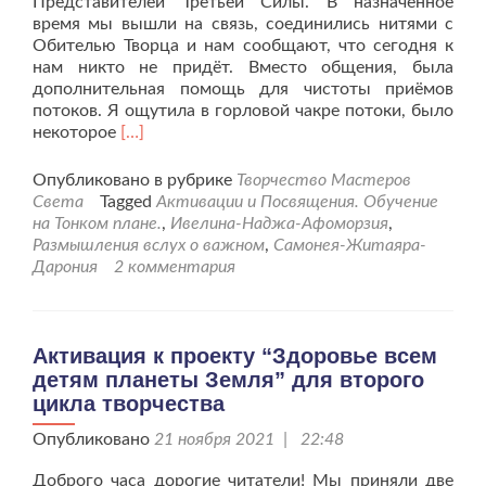
Представителей Третьей Силы. В назначенное
время мы вышли на связь, соединились нитями с
Обителью Творца и нам сообщают, что сегодня к
нам никто не придёт. Вместо общения, была
дополнительная помощь для чистоты приёмов
потоков. Я ощутила в горловой чакре потоки, было
Читать
некоторое
[…]
больше
проПомощь
Опубликовано в рубрике
Творчество Мастеров
и
Света
Tagged
Активации и Посвящения. Обучение
Благословения
на Тонком плане.
,
Ивелина-Наджа-Афоморзия
,
из
Размышления вслух о важном
,
Самонея-Житаяра-
Обители
Дарония
2 комментария
Творца
Активация к проекту “Здоровье всем
детям планеты Земля” для второго
цикла творчества
Опубликовано
21 ноября 2021 | 22:48
Доброго часа дорогие читатели! Мы приняли две