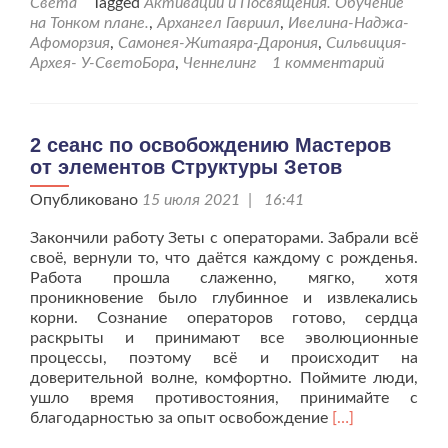
Света
Tagged
Активации и Посвящения. Обучение
на
на Тонком плане.
,
Архангел Гавриил
,
Ивелина-Наджа-
выравнивани
Афоморзия
,
Самонея-Житаяра-Дарония
,
Сильвиция-
полей
Архея- У-СветоБора
,
Ченнелинг
1 комментарий
для
детского
проекта
от
2 сеанс по освобождению Мастеров
03.08.21г.
от элементов Структуры Зетов
Опубликовано
15 июля 2021 | 16:41
Закончили работу Зеты с операторами. Забрали всё
своё, вернули то, что даётся каждому с рожденья.
Работа прошла слаженно, мягко, хотя
проникновение было глубинное и извлекались
корни. Сознание операторов готово, сердца
раскрыты и принимают все эволюционные
процессы, поэтому всё и происходит на
доверительной волне, комфортно. Поймите люди,
ушло время противостояния, принимайте с
Читать
благодарностью за опыт освобождение
[…]
больше