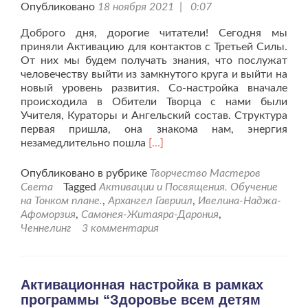
Опубликовано
18 ноября 2021 | 0:07
Доброго дня, дорогие читатели! Сегодня мы
приняли Активацию для контактов с Третьей Силы.
От них мы будем получать знания, что послужат
человечеству выйти из замкнутого круга и выйти на
новый уровень развития. Со-настройка вначале
происходила в Обители Творца с нами были
Учителя, Кураторы и Ангельский состав. Структура
первая пришла, она знакома нам, энергия
Читать
незамедлительно пошла
[…]
больше
проАктивация
Опубликовано в рубрике
Творчество Мастеров
для
Света
Tagged
Активации и Посвящения. Обучение
получения
на Тонком плане.
,
Архангел Гавриил
,
Ивелина-Наджа-
Новых
Афоморзия
,
Самонея-Житаяра-Дарония
,
Знаний
Ченнелинг
3 комментария
от
Представителей
Третьей
Силы.
Активационная настройка в рамках
программы “Здоровье всем детям