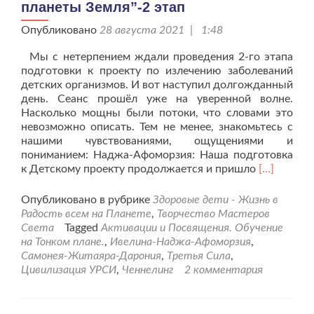
планеты Земля”-2 этап
Опубликовано
28 августа 2021 | 1:48
Мы с нетерпением ждали проведения 2-го этапа
подготовки к проекту по излечению заболеваний
детских организмов. И вот наступил долгожданный
день. Сеанс прошёл уже на уверенной волне.
Насколько мощны были потоки, что словами это
невозможно описать. Тем не менее, знакомьтесь с
нашими чувствованиями, ощущениями и
пониманием: Наджа-Афоморзия: Наша подготовка
Читать
к Детскому проекту продолжается и пришло
[…]
больше
проАктива
Опубликовано в рубрике
Здоровые дети - Жизнь в
настройка
Радость всем на Планете
,
Творчество Мастеров
в
Света
Tagged
Активации и Посвящения. Обучение
рамках
на Тонком плане.
,
Ивелина-Наджа-Афоморзия
,
программ
Самонея-Житаяра-Дарония
,
Третья Сила
,
“Здоровье
Цивилизация УРСИ
,
Ченнелинг
2 комментария
всем
детям
планеты