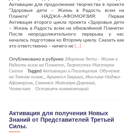
Активации для продолжения творчества в проекте
“Здоровые дети – Жизнь в Радость всем на
Планете” НАДЖА–АФОМОРЗИЯ: Первая
Активация второго цикла проекта «Здоровые дети
– Жизнь в Радость всем на обновлённой Планете»
После непродолжительного перерыва у нас
началась подготовка ко Второму циклу. Сказать как
Читать
это ответственно – ничего не
[…]
больше
проАктивация
Опубликовано в рубрике
Здоровые дети - Жизнь в
к
Радость всем на Планете
,
Творчество Мастеров
проекту
Света
Tagged
Активации и Посвящения. Обучение
“Здоровье
на Тонком плане.
,
Архангел Гавриил
,
Ивелина-Наджа-
всем
Афоморзия
,
Самонея-Житаяра-Дарония
,
детям
Ченнелинг
Оставить комментарий
планеты
Земля”
для
второго
Активация для получения Новых
цикла
Знаний от Представителей Третьей
творчества
Силы.