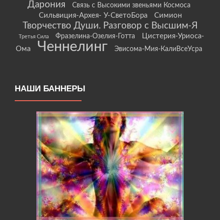
Дарония
Связь с Высокими звеньями Космоса
Сильвиция-Архея- У-СветоБора
Симион
Творчество Души. Разговор с Высшим-Я
Цистерия-Уриоса-
Фразелина-Озелия-Готта
Третья Сила
Ченнелинг
Ома
Эвисома-Мия-КалиВсеУсра
НАШИ БАННЕРЫ