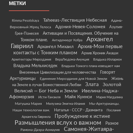
МЕТКИ
Taheeas-Лествиция Небесная
Rimma Pesotskaya
Адама-
Адония-Невея-Соломея
Азулия-
Верховный Жрец Телоса
Грея-Понесея
Активации и Посвящения. Обучение на
Архангел
Тонком плане.
Антидемиург Кобра
Гавриил
Архив-Мои первые
Архангел Михаил
контакты с Тонким планом
Архив Хроник Акаши
Архитекторы Мироздания
ВераЛюдома-Анунция
Владыка Илларион
Владыка Мельхиседек
Владыки Тонкого плана извещают нам
Говорят
Внеземные Цивилизации для человечества
Арктурианцы
Жизнь
Единение Мироздания для Новой Земли
Злата
Золотой
на Земле в лучах Божественной Любви
Велисий — Бог Неба и Земли
Ивелина-Наджа-
Афоморзия
Майк Куинси
Исти-Танзиля
Мария Магдалина
Матушка Мария
Мы-Арктурианцы.
Милузина-Энигма-Илания
Наши технологии вам.
Наталья - СССР - Даэманта
Послания
Пробуждение к истине
Архангела Гавриила
Размышления вслух о важном
Разное
Самонея-Житаяра-
Рамона-Даэра-Аомаумя