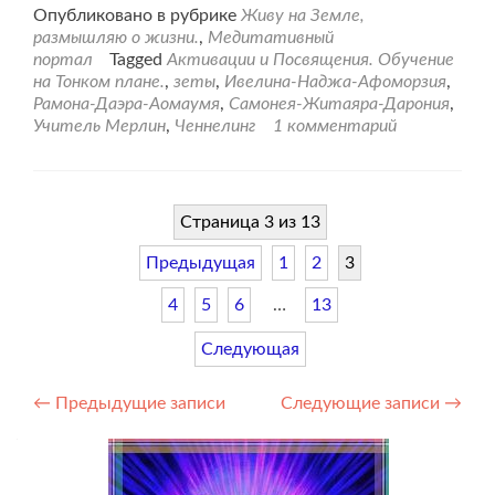
про2
Опубликовано в рубрике
Живу на Земле,
сеанс
размышляю о жизни.
,
Медитативный
по
портал
Tagged
Активации и Посвящения. Обучение
освобождению
на Тонком плане.
,
зеты
,
Ивелина-Наджа-Афоморзия
,
Мастеров
Рамона-Даэра-Аомаумя
,
Самонея-Житаяра-Дарония
,
от
Учитель Мерлин
,
Ченнелинг
1 комментарий
элементов
Структуры
Зетов
Страница 3 из 13
Предыдущая
1
2
3
4
5
6
…
13
Следующая
Навигация
←
Предыдущие записи
Следующие записи
→
по
записям