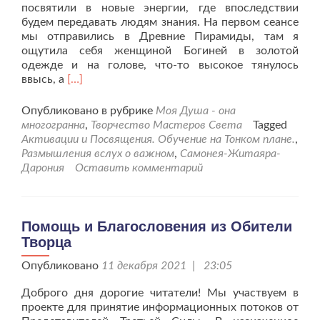
посвятили в новые энергии, где впоследствии
будем передавать людям знания. На первом сеансе
мы отправились в Древние Пирамиды, там я
ощутила себя женщиной Богиней в золотой
одежде и на голове, что-то высокое тянулось
Читать
ввысь, а
[…]
больше
проАктивационные
Опубликовано в рубрике
Моя Душа - она
сеансы
многогранна
,
Творчество Мастеров Света
Tagged
с
Активации и Посвящения. Обучение на Тонком плане.
,
Древними
Размышления вслух о важном
,
Самонея-Житаяра-
Богами
Дарония
Оставить комментарий
Помощь и Благословения из Обители
Творца
Опубликовано
11 декабря 2021 | 23:05
Доброго дня дорогие читатели! Мы участвуем в
проекте для принятие информационных потоков от