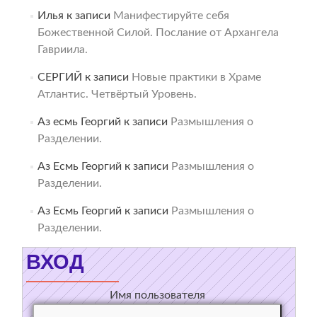
Илья
к записи
Манифестируйте себя
Божественной Силой. Послание от Архангела
Гавриила.
СЕРГИЙ
к записи
Новые практики в Храме
Атлантис. Четвёртый Уровень.
Аз есмь Георгий
к записи
Размышления о
Разделении.
Аз Есмь Георгий
к записи
Размышления о
Разделении.
Аз Есмь Георгий
к записи
Размышления о
Разделении.
ВХОД
Имя пользователя