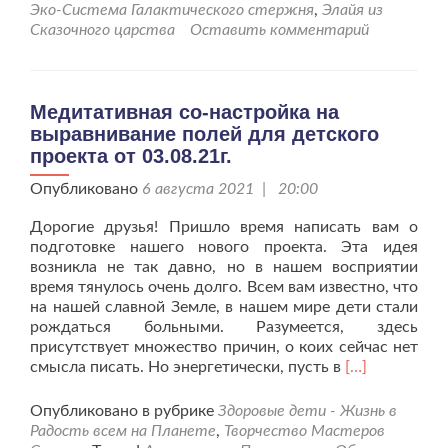
“Здоровье
Эко-Система Галактического стержня
,
Элайя из
всем
Сказочного царства
Оставить комментарий
детям
планеты
Земля”-1
этап
Медитативная со-настройка на
выравнивание полей для детского
проекта от 03.08.21г.
Опубликовано
6 августа 2021 | 20:00
Дорогие друзья! Пришло время написать вам о
подготовке нашего нового проекта. Эта идея
возникла не так давно, но в нашем восприятии
время тянулось очень долго. Всем вам известно, что
на нашей славной Земле, в нашем мире дети стали
рождаться больными. Разумеется, здесь
присутствует множество причин, о коих сейчас нет
Читать
смысла писать. Но энергетически, пусть в
[…]
больше
проМедитати
Опубликовано в рубрике
Здоровые дети - Жизнь в
со-
Радость всем на Планете
,
Творчество Мастеров
настройка