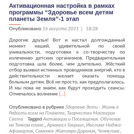
Земля”-2
Активационная настройка в рамках
этап
программы “Здоровье всем детям
планеты Земля”-1 этап
Опубликовано
16 августа 2021 | 18:28
Дорогие друзья! Вот и настал долгожданный
момент нашей, удивительной по своей
уникальности, подготовки к со-творчеству по
излечению детских организмов. Предварительная
подготовка шла более, чем длительно. Жёсткий
отбор выявил истинных проводников энергий, кто в
действительности желает оказать помощь
больным детям. Всё не просто, как предполагалось.
И мы пока не знаем, как будут проходить сеансы.
Читать
Отмечалось волнение
[…]
больше
проАктивационная
Опубликовано в рубрике
Здоровые дети - Жизнь в
настройка
Радость всем на Планете
,
Творчество Мастеров
в
Света
Tagged
Активации и Посвящения. Обучение
рамках
на Тонком плане.
,
Архангел Гавриил
,
Ивелина-Наджа-
программы
Афоморзия
,
Самонея-Житаяра-Дарония
,
Ченнелинг
,