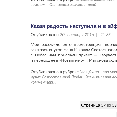
размышления
важном
Оставить комментарий
о
новом
проекте
и
Какая радость наступила и в эй
нашей
Опубликовано
жизни.
20 сентября 2016 | 21:33
Мои рассуждения о предстоящем творчест
зажглась внутри меня И ярким Светом напол
с Небес нам прислали привет — Творчес
и переход её в «Новый мир»… Мы снова сол
Опубликовано в рубрике
Моя Душа - она мно
лучах Божественной Любви
,
Размышления вс
комментарий
Страница 57 из 58