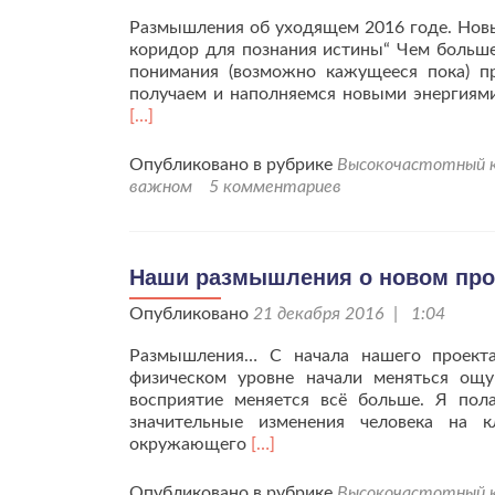
Размышления об уходящем 2016 годе. Новы
коридор для познания истины“ Чем больше
понимания (возможно кажущееся пока) 
получаем и наполняемся новыми энергиями
[…]
Опубликовано в рубрике
Высокочастотный к
важном
5 комментариев
Наши размышления о новом прое
Опубликовано
21 декабря 2016 | 1:04
Размышления… С начала нашего проекта
физическом уровне начали меняться ощу
восприятие меняется всё больше. Я пол
значительные изменения человека на к
Читать
окружающего
[…]
больше
проНаши
Опубликовано в рубрике
Высокочастотный к