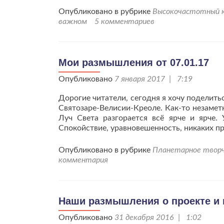
проРаскрытие
Опубликовано в рубрике
Высокочастотный к
потенциала
важном
5 комментариев
при
работе
в
проекте
Мои размышления от 07.01.17
Опубликовано
7 января 2017 | 7:19
Дорогие читатели, сегодня я хочу поделить
Святозаре-Велисии-Креоле. Как-то незаметно
Луч Света разгорается всё ярче и ярче.
Спокойствие, уравновешенность, никаких пр
Опубликовано в рубрике
Планетарное твор
комментария
Наши размышления о проекте и
Опубликовано
31 декабря 2016 | 1:02