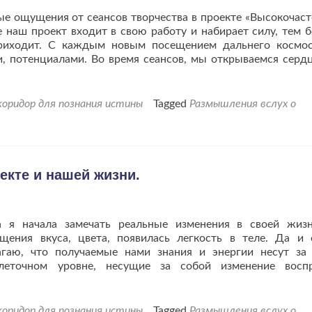
е ощущения от сеансов творчества в проекте «Высокочас
 наш проект входит в свою работу и набирает силу, тем 
приходит. С каждым новым посещением дальнего космо
, потенциалами. Во время сеансов, мы открываемся серд
оридор для познания истины
Tagged
Размышления вслух о
кте и нашей жизни.
 я начала замечать реальные изменения в своей жиз
щения вкуса, цвета, появилась легкость в теле. Да и
агаю, что получаемые нами знания и энергии несут за
леточном уровне, несущие за собой изменение восп
оридор для познания истины
Tagged
Размышления вслух о