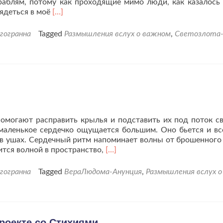
аблям, потому как проходящие мимо люди, как казалось 
Читать
лядеться в моё
[…]
больше
проЛуч
гогранна
Tagged
Размышления вслух о важном
,
Светозлота
Света
в
сердце
каждого.
омогают расправить крылья и подставить их под поток с
 маленькое сердечко ощущается большим. Оно бьется и вс
 в ушах. Сердечный ритм напоминает волны от брошенного
Читать
дится волной в пространство,
[…]
больше
проМысли
гогранна
Tagged
ВераЛюдома-Анунция
,
Размышления вслух о
высказанные
вслух.
роекте со Стихиями.