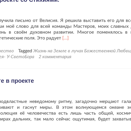
учила письмо от Велисия. Я решила выставить его для все
иши моё слово для всей команды Мастеров, моих славных 
ень в своём духовном развитии. Многое поменялось в
Читать
гетические поля. Это радует
[…]
больше
проМои
чество
Tagged
Жизнь на Земле в лучах Божественной Любви
размышления
ея- У-СветоБора
2 комментария
по
работе
в
проекте
е в проекте
со
Стихиями.
подвластные неведомому ритму, загадочно мерцают гала
ыхивают и гаснут миры. В этом волнующемся океане э
волюция её человечества есть лишь часть общей, косми
ирах дальних, так мало сейчас ощутимая, будет захват