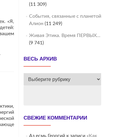
(11 309)
События, связанные с планетой
х. «Я,
Алион
(11 249)
детей:
 вашем
Живая Этика. Время ПЕРВЫХ…
(9 741)
,
ВЕСЬ АРХИВ
ВЕСЬ
АРХИВ
ктики,
нергий
СВЕЖИЕ КОММЕНТАРИИ
ческой
ывающе
Аз есмь Георгий
к записи
«Как