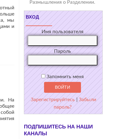
Размышления о Разделении.
тотный
больше
ВХОД
са, мы
Читать
цами и
Имя пользователя
больше
проНаши
размышления
о
Пароль
проекте
и
нашей
жизни
Запомнить меня
Зарегистрируйтесь
|
Забыли
ни. На
 общее
пароль?
 собой
риятия
ПОДПИШИТЕСЬ НА НАШИ
КАНАЛЫ