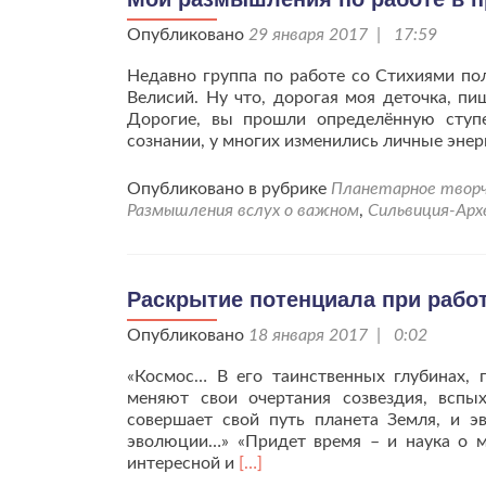
Опубликовано
29 января 2017 | 17:59
Недавно группа по работе со Стихиями пол
Велисий. Ну что, дорогая моя деточка, п
Дорогие, вы прошли определённую ступ
сознании, у многих изменились личные энер
Опубликовано в рубрике
Планетарное твор
Размышления вслух о важном
,
Сильвиция-Арх
Раскрытие потенциала при работ
Опубликовано
18 января 2017 | 0:02
«Космос… В его таинственных глубинах, 
меняют свои очертания созвездия, всп
совершает свой путь планета Земля, и э
эволюции…» «Придет время – и наука о м
Читать
интересной и
[…]
больше