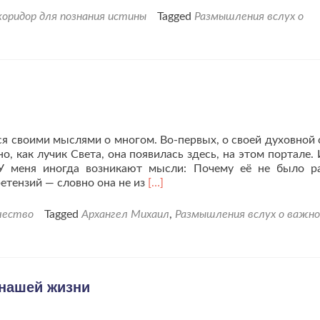
оридор для познания истины
Tagged
Размышления вслух о
ся своими мыслями о многом. Во-первых, о своей духовной 
, как лучик Света, она появилась здесь, на этом портале. 
 У меня иногда возникают мысли: Почему её не было р
Читать
етензий — словно она не из
[…]
больше
проМои
чество
Tagged
Архангел Михаил
,
Размышления вслух о важн
размышления
от
07.01.17
 нашей жизни