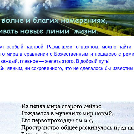
ут особый настрой. Размышляя о важном, можно найти 
ого мира в сравнении с Божественным и пошагово стреми
каждый, главное — желать этого. В добрый путь!
 бы явным, ни сокровенного, что не сделалось бы известны