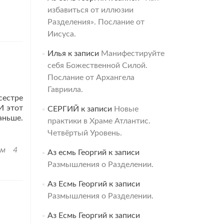
избавиться от иллюзии
Разделения». Послание от
Иисуса.
Илья
к записи
Манифестируйте
себя Божественной Силой.
Послание от Архангела
Гавриила.
сестре
И этот
СЕРГИЙ
к записи
Новые
аньше.
практики в Храме Атлантис.
Четвёртый Уровень.
ом
4
Аз есмь Георгий
к записи
Размышления о Разделении.
Аз Есмь Георгий
к записи
Размышления о Разделении.
Аз Есмь Георгий
к записи