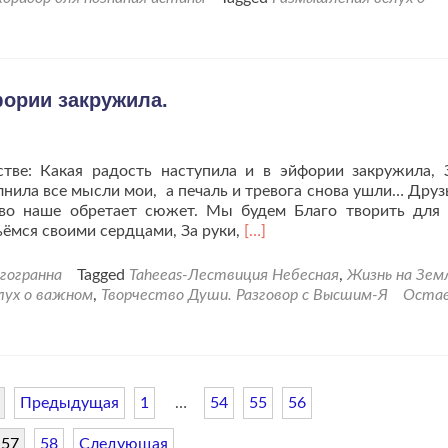
фории закружила.
ве: Какая радость наступила и в эйфории закружила, 
нила все мысли мои, а печаль и тревога снова ушли… Друзь
тво наше обретает сюжет. Мы будем Благо творить для
Читать
ьёмся своими сердцами, За руки,
[…]
больше
проКакая
гогранна
Tagged
Taheeas-Лествиция Небесная
,
Жизнь на Зем
радость
лух о важном
,
Творчество Души. Разговор с Высшим-Я
Оста
наступила
и
в
эйфории
закружила.
Предыдущая
1
…
54
55
56
57
58
Следующая