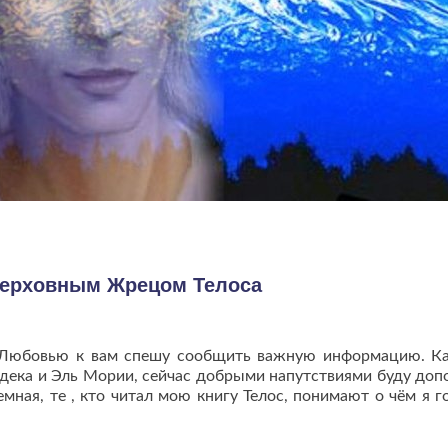
Верховным Жрецом Телоса
и Любовью к вам спешу сообщить важную информацию. К
дека и Эль Мории, сейчас добрыми напутствиями буду доп
емная, те , кто читал мою книгу Телос, понимают о чём я г
ть
ше