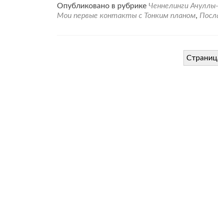
проМ
Опубликовано в рубрике
Ченнелинги Ачуллы
перв
Мои первые контакты с Тонким планом
,
Посл
конта
с
Адам
Верх
Страница
Жре
Телос
Навигация
по
записям