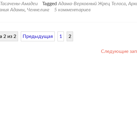
ой
-Тасачены-Амадеи
Tagged
Адама-Верховный Жрец Телоса
,
Арх
ый
ания Адамы
,
Ченнелинг
5 комментариев
кт
ой,
овным
 2 из 2
Предыдущая
1
2
цом
а
Следующие за