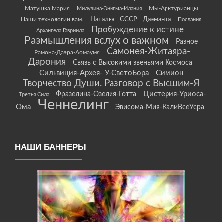
Матушка Мария
Мы-Арктурианцы.
Милузина-Энигма-Илания
Наши технологии вам.
Наталья - СССР - Даэманта
Послания
Пробуждение к истине
Архангела Гавриила
Размышления вслух о важном
Разное
Самонея-Житаяра-
Рамона-Даэра-Аомаумя
Дарония
Связь с Высокими звеньями Космоса
Сильвиция-Архея- У-СветоБора
Симион
Творчество Души. Разговор с Высшим-Я
Цистерия-Уриоса-
Фразелина-Озелия-Готта
Третья Сила
Ченнелинг
Ома
Эвисома-Мия-КалиВсеУсра
НАШИ БАННЕРЫ