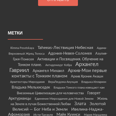
МЕТКИ
Taheeas-Лествиция Небесная
Rimma Pesotskaya
Адама-
Адония-Невея-Соломея
Азулия-
Верховный Жрец Телоса
Грея-Понесея
Активации и Посвящения. Обучение на
Архангел
Тонком плане.
Антидемиург Кобра
Гавриил
Архив-Мои первые
Архангел Михаил
контакты с Тонким планом
Архив Хроник Акаши
Архитекторы Мироздания
ВераЛюдома-Анунция
Владыка Илларион
Владыка Мельхиседек
Владыки Тонкого плана извещают нам
Говорят
Внеземные Цивилизации для человечества
Арктурианцы
Жизнь
Единение Мироздания для Новой Земли
Злата
Золотой
на Земле в лучах Божественной Любви
Велисий — Бог Неба и Земли
Ивелина-Наджа-
Афоморзия
Майк Куинси
Исти-Танзиля
Мария Магдалина