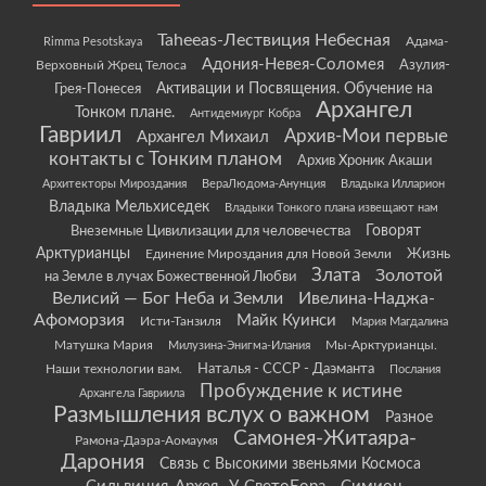
Taheeas-Лествиция Небесная
Rimma Pesotskaya
Адама-
Адония-Невея-Соломея
Азулия-
Верховный Жрец Телоса
Грея-Понесея
Активации и Посвящения. Обучение на
Архангел
Тонком плане.
Антидемиург Кобра
Гавриил
Архив-Мои первые
Архангел Михаил
контакты с Тонким планом
Архив Хроник Акаши
Архитекторы Мироздания
ВераЛюдома-Анунция
Владыка Илларион
Владыка Мельхиседек
Владыки Тонкого плана извещают нам
Говорят
Внеземные Цивилизации для человечества
Арктурианцы
Жизнь
Единение Мироздания для Новой Земли
Злата
Золотой
на Земле в лучах Божественной Любви
Велисий — Бог Неба и Земли
Ивелина-Наджа-
Афоморзия
Майк Куинси
Исти-Танзиля
Мария Магдалина
Матушка Мария
Мы-Арктурианцы.
Милузина-Энигма-Илания
Наши технологии вам.
Наталья - СССР - Даэманта
Послания
Пробуждение к истине
Архангела Гавриила
Размышления вслух о важном
Разное
Самонея-Житаяра-
Рамона-Даэра-Аомаумя
Дарония
Связь с Высокими звеньями Космоса