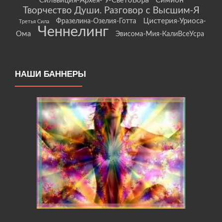
Сильвиция-Архея- У-СветоБора
Симион
Творчество Души. Разговор с Высшим-Я
Цистерия-Уриоса-
Фразелина-Озелия-Готта
Третья Сила
Ченнелинг
Ома
Эвисома-Мия-КалиВсеУсра
НАШИ БАННЕРЫ