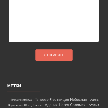
МЕТКИ
Taheeas-Лествиция Небесная
Rimma Pesotskaya
Адама-
Адония-Невея-Соломея
Азулия-
Верховный Жрец Телоса