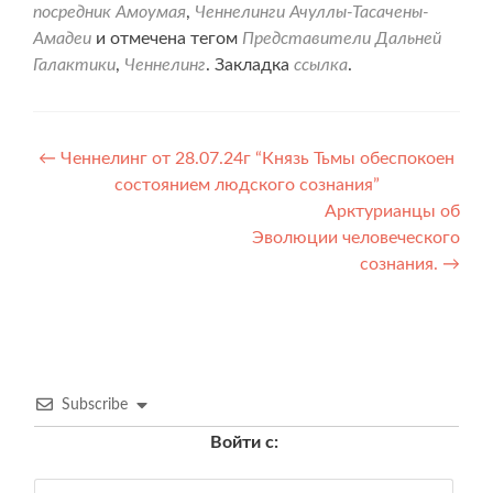
посредник Амоумая
,
Ченнелинги Ачуллы-Тасачены-
Амадеи
и отмечена тегом
Представители Дальней
Галактики
,
Ченнелинг
. Закладка
ссылка
.
Навигация
←
Ченнелинг от 28.07.24г “Князь Тьмы обеспокоен
состоянием людского сознания”
по
Арктурианцы об
записям
Эволюции человеческого
сознания.
→
Subscribe
Войти с: