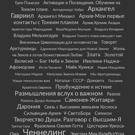
Грея-Понесея
Активации и Посвящения. Обучение на
Архангел
Тонком плане.
Антидемиург Кобра
Гавриил
Архив-Мои первые
Архангел Михаил
контакты с Тонким планом
Архив Хроник Акаши
Архитекторы Мироздания
ВераЛюдома-Анунция
Владыка Илларион
Владыка Мельхиседек
Владыки Тонкого плана извещают нам
Говорят
Внеземные Цивилизации для человечества
Арктурианцы
Жизнь
Единение Мироздания для Новой Земли
Злата
Золотой
на Земле в лучах Божественной Любви
Велисий — Бог Неба и Земли
Ивелина-Наджа-
Афоморзия
Майк Куинси
Исти-Танзиля
Мария Магдалина
Матушка Мария
Мы-Арктурианцы.
Милузина-Энигма-Илания
Наши технологии вам.
Наталья - СССР - Даэманта
Послания
Пробуждение к истине
Архангела Гавриила
Размышления вслух о важном
Разное
Самонея-Житаяра-
Рамона-Даэра-Аомаумя
Дарония
Связь с Высокими звеньями Космоса
Сильвиция-Архея- У-СветоБора
Симион
Творчество Души. Разговор с Высшим-Я
Цистерия-Уриоса-
Фразелина-Озелия-Готта
Третья Сила
Ченнелинг
Ома
Эвисома-Мия-КалиВсеУсра