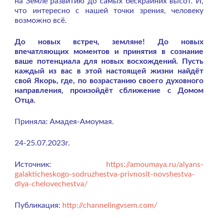
на Земле развитию до самых бескрайних высот. И,
что интересно с нашей точки зрения, человеку
возможно всё.
До новых встреч, земляне! До новых
впечатляющих моментов и принятия в сознание
ваше потенциала для новых восхождений. Пусть
каждый из вас в этой настоящей жизни найдёт
свой Якорь, где, по возрастанию своего духовного
направления, произойдёт сближение с Домом
Отца.
Приняла: Амадея-Амоумая.
24-25.07.2023г.
Источник:
https://amoumaya.ru/alyans-
galakticheskogo-sodruzhestva-privnosit-novshestva-
dlya-chelovechestva/
Публикация:
http://channelingvsem.com/