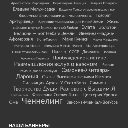
Архитекторы Мироздания
ВераЛюдома-Анунция
Владыка Илларион
Владыка Мельхиседек
Владыки Тонкого плана извещают нам
Говорят
Внеземные Цивилизации для человечества
Арктурианцы
Жизнь
Единение Мироздания для Новой Земли
Злата
Золотой
на Земле в лучах Божественной Любви
Велисий — Бог Неба и Земли
Ивелина-Наджа-
Афоморзия
Майк Куинси
Исти-Танзиля
Мария Магдалина
Матушка Мария
Мы-Арктурианцы.
Милузина-Энигма-Илания
Наши технологии вам.
Наталья - СССР - Даэманта
Послания
Пробуждение к истине
Архангела Гавриила
Размышления вслух о важном
Разное
Самонея-Житаяра-
Рамона-Даэра-Аомаумя
Дарония
Связь с Высокими звеньями Космоса
Сильвиция-Архея- У-СветоБора
Симион
Творчество Души. Разговор с Высшим-Я
Цистерия-Уриоса-
Фразелина-Озелия-Готта
Третья Сила
Ченнелинг
Ома
Эвисома-Мия-КалиВсеУсра
НАШИ БАННЕРЫ