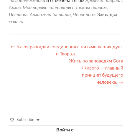
Тасачены-Амадеи
и отмечена тегом
Архангел Гавриил
,
Архив-Мои первые контакты с Тонким планом
,
Послания Архангела Гавриила
,
Ченнелинг
. Закладка
ссылка
.
Навигация
←
Ключ разгадки соединения с нитями ваших душ
и Творца.
по
Жить по заповедям Бога
записям
Живого — главный
принцип будущего
человека.
→
Subscribe
Войти с: