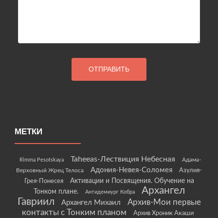
МЕТКИ
Taheeas-Лествиция Небесная
Rimma Pesotskaya
Адама-
Адония-Невея-Соломея
Азулия-
Верховный Жрец Телоса
Грея-Понесея
Активации и Посвящения. Обучение на
Архангел
Тонком плане.
Антидемиург Кобра
Гавриил
Архив-Мои первые
Архангел Михаил
контакты с Тонким планом
Архив Хроник Акаши