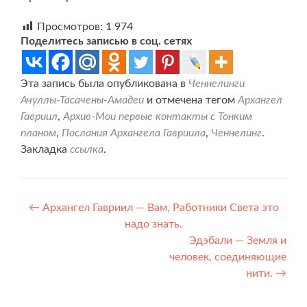
Просмотров:
1 974
Поделитесь записью в соц. сетях
Эта запись была опубликована в
Ченнелинги
Ачуллы-Тасачены-Амадеи
и отмечена тегом
Архангел
Гавриил
,
Архив-Мои первые контакты с Тонким
планом
,
Послания Архангела Гавриила
,
Ченнелинг
.
Закладка
ссылка
.
Навигация
←
Архангел Гавриил — Вам, Работники Света это
надо знать.
по
Эдэбали — Земля и
записям
человек, соединяющие
нити.
→