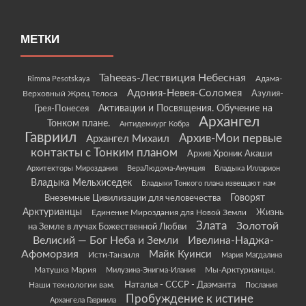
МЕТКИ
Taheeas-Лествиция Небесная
Rimma Pesotskaya
Адама-
Адония-Невея-Соломея
Азулия-
Верховный Жрец Телоса
Грея-Понесея
Активации и Посвящения. Обучение на
Архангел
Тонком плане.
Антидемиург Кобра
Гавриил
Архив-Мои первые
Архангел Михаил
контакты с Тонким планом
Архив Хроник Акаши
Архитекторы Мироздания
ВераЛюдома-Анунция
Владыка Илларион
Владыка Мельхиседек
Владыки Тонкого плана извещают нам
Говорят
Внеземные Цивилизации для человечества
Арктурианцы
Жизнь
Единение Мироздания для Новой Земли
Злата
Золотой
на Земле в лучах Божественной Любви
Велисий — Бог Неба и Земли
Ивелина-Наджа-
Афоморзия
Майк Куинси
Исти-Танзиля
Мария Магдалина
Матушка Мария
Мы-Арктурианцы.
Милузина-Энигма-Илания
Наши технологии вам.
Наталья - СССР - Даэманта
Послания
Пробуждение к истине
Архангела Гавриила