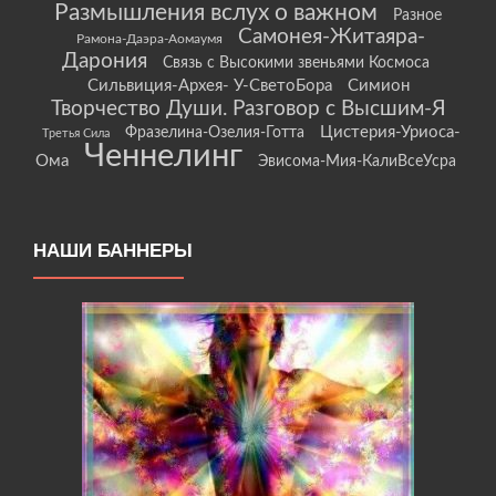
Размышления вслух о важном
Разное
Самонея-Житаяра-
Рамона-Даэра-Аомаумя
Дарония
Связь с Высокими звеньями Космоса
Сильвиция-Архея- У-СветоБора
Симион
Творчество Души. Разговор с Высшим-Я
Цистерия-Уриоса-
Фразелина-Озелия-Готта
Третья Сила
Ченнелинг
Ома
Эвисома-Мия-КалиВсеУсра
НАШИ БАННЕРЫ