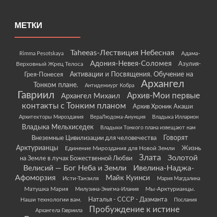
МЕТКИ
Taheeas-Лествиция Небесная
Rimma Pesotskaya
Адама-
Адония-Невея-Соломея
Азулия-
Верховный Жрец Телоса
Грея-Понесея
Активации и Посвящения. Обучение на
Архангел
Тонком плане.
Антидемиург Кобра
Гавриил
Архив-Мои первые
Архангел Михаил
контакты с Тонким планом
Архив Хроник Акаши
Архитекторы Мироздания
ВераЛюдома-Анунция
Владыка Илларион
Владыка Мельхиседек
Владыки Тонкого плана извещают нам
Говорят
Внеземные Цивилизации для человечества
Арктурианцы
Жизнь
Единение Мироздания для Новой Земли
Злата
Золотой
на Земле в лучах Божественной Любви
Велисий — Бог Неба и Земли
Ивелина-Наджа-
Афоморзия
Майк Куинси
Исти-Танзиля
Мария Магдалина
Матушка Мария
Мы-Арктурианцы.
Милузина-Энигма-Илания
Наши технологии вам.
Наталья - СССР - Даэманта
Послания
Пробуждение к истине
Архангела Гавриила