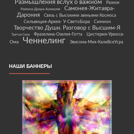
Размышления вслух о важном
Разное
Самонея-Житаяра-
Рамона-Даэра-Аомаумя
Дарония
Связь с Высокими звеньями Космоса
Сильвиция-Архея- У-СветоБора
Симион
Творчество Души. Разговор с Высшим-Я
Цистерия-Уриоса-
Фразелина-Озелия-Готта
Третья Сила
Ченнелинг
Ома
Эвисома-Мия-КалиВсеУсра
НАШИ БАННЕРЫ