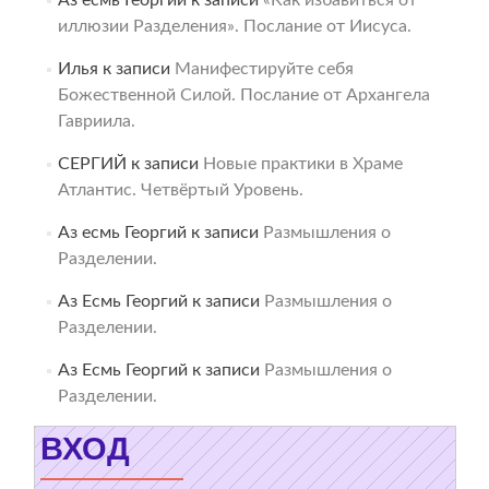
Аз есмь Георгий
к записи
«Как избавиться от
иллюзии Разделения». Послание от Иисуса.
Илья
к записи
Манифестируйте себя
Божественной Силой. Послание от Архангела
Гавриила.
СЕРГИЙ
к записи
Новые практики в Храме
Атлантис. Четвёртый Уровень.
Аз есмь Георгий
к записи
Размышления о
Разделении.
Аз Есмь Георгий
к записи
Размышления о
Разделении.
Аз Есмь Георгий
к записи
Размышления о
Разделении.
ВХОД