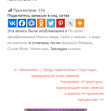
Просмотров:
576
Поделитесь записью в соц. сетях
Эта запись была опубликована в
По пути
преобразования Нового мира
,
Свет и знания - с миру
по ниточке
и отмечена тегом
Архангел Михаил
,
Селия Фенн
,
Ченнелинг
. Закладка
ссылка
.
Навигация
←
Ченнелинг с Представителями Структуры,
курирующей план земной.
по
Ченнелинг «Структуры,
записям
курирующие план земной
о важности принятия
процессов»
→