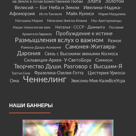
Злата
Золотой
на Земле в лучах Божественной Любви
Велисий — Бог Неба и Земли
Ивелина-Наджа-
Афоморзия
Майк Куинси
Исти-Танзиля
Мария Магдалина
Матушка Мария
Мы-Арктурианцы.
Милузина-Энигма-Илания
Наши технологии вам.
Наталья - СССР - Даэманта
Послания
Пробуждение к истине
Архангела Гавриила
Размышления вслух о важном
Разное
Самонея-Житаяра-
Рамона-Даэра-Аомаумя
Дарония
Связь с Высокими звеньями Космоса
Сильвиция-Архея- У-СветоБора
Симион
Творчество Души. Разговор с Высшим-Я
Цистерия-Уриоса-
Фразелина-Озелия-Готта
Третья Сила
Ченнелинг
Ома
Эвисома-Мия-КалиВсеУсра
НАШИ БАННЕРЫ