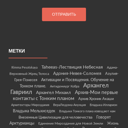
МЕТКИ
Taheeas-Лествиция Небесная
Rimma Pesotskaya
Адама-
Адония-Невея-Соломея
Азулия-
Верховный Жрец Телоса
Грея-Понесея
Активации и Посвящения. Обучение на
Архангел
Тонком плане.
Антидемиург Кобра
Гавриил
Архив-Мои первые
Архангел Михаил
контакты с Тонким планом
Архив Хроник Акаши
Архитекторы Мироздания
ВераЛюдома-Анунция
Владыка Илларион
Владыка Мельхиседек
Владыки Тонкого плана извещают нам
Говорят
Внеземные Цивилизации для человечества
Арктурианцы
Жизнь
Единение Мироздания для Новой Земли