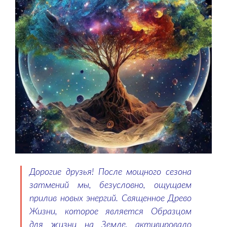
Дорогие друзья! После мощного сезона
затмений мы, безусловно, ощущаем
прилив новых энергий. Священное Древо
Жизни, которое является Образцом
для жизни на Земле, активировало