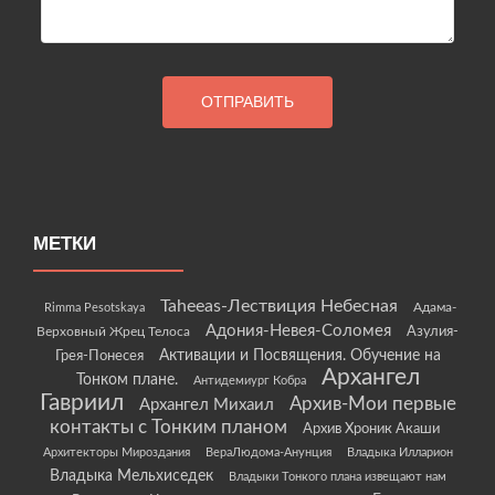
МЕТКИ
Taheeas-Лествиция Небесная
Rimma Pesotskaya
Адама-
Адония-Невея-Соломея
Азулия-
Верховный Жрец Телоса
Грея-Понесея
Активации и Посвящения. Обучение на
Архангел
Тонком плане.
Антидемиург Кобра
Гавриил
Архив-Мои первые
Архангел Михаил
контакты с Тонким планом
Архив Хроник Акаши
Архитекторы Мироздания
ВераЛюдома-Анунция
Владыка Илларион
Владыка Мельхиседек
Владыки Тонкого плана извещают нам