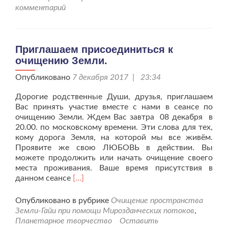
очищению
комментарий
Земли.
Приглашаем присоединиться к
очищению Земли.
Опубликовано
7 декабря 2017 | 23:34
Дорогие родственные Души, друзья, приглашаем
Вас принять участие вместе с нами в сеансе по
очищению Земли. Ждем Вас завтра 08 декабря в
20.00. по московскому времени. Эти слова для тех,
кому дорога Земля, на которой мы все живём.
Проявите же свою ЛЮБОВЬ в действии. Вы
можете продолжить или начать очищение своего
места проживания. Ваше время присутствия в
Читать
данном сеансе
[…]
больше
проПриглашаем
Опубликовано в рубрике
Очищение пространства
присоединиться
Земли-Гайи при помощи Мирозданческих потоков
,
к
Планетарное творчество
Оставить