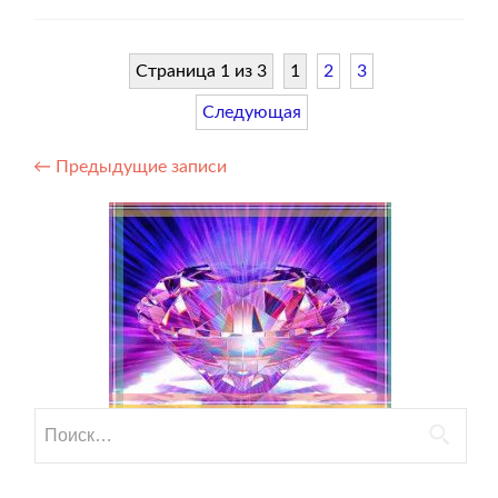
Земли.
Страница 1 из 3
1
2
3
Следующая
Навигация
←
Предыдущие записи
по
записям
Найти: