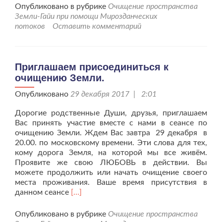
проПриглашаем
Опубликовано в рубрике
Очищение пространства
присоединиться
Земли-Гайи при помощи Мирозданческих
к
потоков
Оставить комментарий
очищению
Земли.
Приглашаем присоединиться к
очищению Земли.
Опубликовано
29 декабря 2017 | 2:01
Дорогие родственные Души, друзья, приглашаем
Вас принять участие вместе с нами в сеансе по
очищению Земли. Ждем Вас завтра 29 декабря в
20.00. по московскому времени. Эти слова для тех,
кому дорога Земля, на которой мы все живём.
Проявите же свою ЛЮБОВЬ в действии. Вы
можете продолжить или начать очищение своего
места проживания. Ваше время присутствия в
Читать
данном сеансе
[…]
больше
проПриглашаем
Опубликовано в рубрике
Очищение пространства
присоединиться