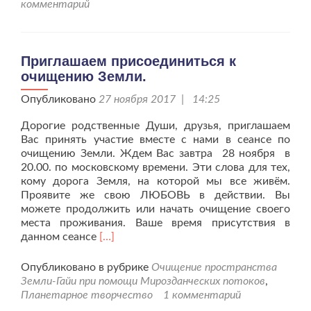
очищению
комментарий
Земли.
Приглашаем присоединиться к
очищению Земли.
Опубликовано
27 ноября 2017 | 14:25
Дорогие родственные Души, друзья, приглашаем
Вас принять участие вместе с нами в сеансе по
очищению Земли. Ждем Вас завтра 28 ноября в
20.00. по московскому времени. Эти слова для тех,
кому дорога Земля, на которой мы все живём.
Проявите же свою ЛЮБОВЬ в действии. Вы
можете продолжить или начать очищение своего
места проживания. Ваше время присутствия в
Читать
данном сеансе
[…]
больше
проПриглашаем
Опубликовано в рубрике
Очищение пространства
присоединиться
Земли-Гайи при помощи Мирозданческих потоков
,
к
Планетарное творчество
1 комментарий
очищению