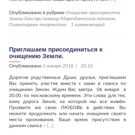
больше
проПригла
Опубликовано в рубрике
Очищение пространства
присоедин
Земли-Гайи при помощи Мирозданческих потоков
,
к
Планетарное творчество
1 комментарий
очищению
Земли.
Приглашаем присоединиться к
очищению Земли.
Опубликовано
5 января 2018 | 20:10
Дорогие родственные Души, друзья, приглашаем
Вас принять участие вместе с нами в сеансе по
очищению Земли. Ждем Вас завтра 06 января в
20.00. по московскому времени. Эти слова для тех,
кому дорога Земля, на которой мы все живём.
Проявите же свою ЛЮБОВЬ в действии. Вы
можете продолжить или начать очищение своего
места проживания. Ваше время присутствия в
Читать
данном сеансе –
[…]
больше