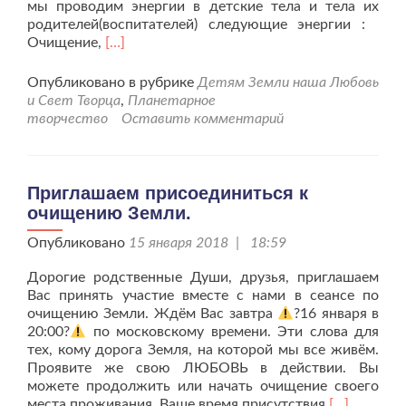
мы проводим энергии в детские тела и тела их
родителей(воспитателей) следующие энергии :
Читать
Очищение,
[…]
больше
проПриглашаем
Опубликовано в рубрике
Детям Земли наша Любовь
к
и Свет Творца
,
Планетарное
со-
творчество
Оставить комментарий
творчеству
по
исцелению
детских
Приглашаем присоединиться к
Сутей!
очищению Земли.
Опубликовано
15 января 2018 | 18:59
Дорогие родственные Души, друзья, приглашаем
Вас принять участие вместе с нами в сеансе по
очищению Земли. Ждём Вас завтра
?16 января в
20:00?
по московскому времени. Эти слова для
тех, кому дорога Земля, на которой мы все живём.
Проявите же свою ЛЮБОВЬ в действии. Вы
можете продолжить или начать очищение своего
Читать
места проживания. Ваше время присутствия
[…]