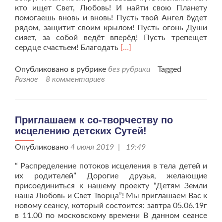
кто ищет Свет, Любовь! И найти свою Планету
помогаешь вновь и вновь! Пусть твой Ангел будет
рядом, защитит своим крылом! Пусть огонь Души
сияет, за собой ведёт вперёд! Пусть трепещет
Читать
сердце счастьем! Благодать
[…]
больше
проС
Опубликовано в рубрике
без рубрики
Tagged
Днём
Разное
8 комментариев
Рождения,
Амадея!
Приглашаем к со-творчеству по
исцелению детских Сутей!
Опубликовано
4 июня 2019 | 19:49
“ Распределение потоков исцеления в тела детей и
их родителей” Дорогие друзья, желающие
присоединиться к нашему проекту “Детям Земли
наша Любовь и Свет Творца”! Мы приглашаем Вас к
новому сеансу, который состоится: завтра 05.06.19г
в 11.00 по московскому времени В данном сеансе