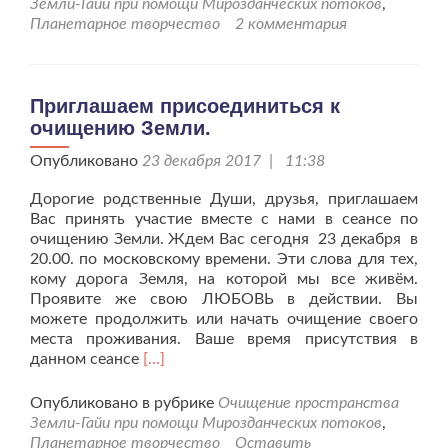
Земли-Гайи при помощи Мирозданческих потоков
,
к
Планетарное творчество
2 комментария
очищению
Земли.
Приглашаем присоединиться к
очищению Земли.
Опубликовано
23 декабря 2017 | 11:38
Дорогие родственные Души, друзья, приглашаем
Вас принять участие вместе с нами в сеансе по
очищению Земли. Ждем Вас сегодня 23 декабря в
20.00. по московскому времени. Эти слова для тех,
кому дорога Земля, на которой мы все живём.
Проявите же свою ЛЮБОВЬ в действии. Вы
можете продолжить или начать очищение своего
места проживания. Ваше время присутствия в
Читать
данном сеансе
[…]
больше
проПриглашаем
Опубликовано в рубрике
Очищение пространства
присоединиться
Земли-Гайи при помощи Мирозданческих потоков
,
к
Планетарное творчество
Оставить