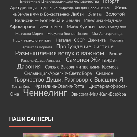
Говорят
Внеземные Цивилизации для человечества
Арктурианцы
Жизнь
Единение Мироздания для Новой Земли
Злата
Золотой
на Земле в лучах Божественной Любви
Велисий — Бог Неба и Земли
Ивелина-Наджа-
Афоморзия
Майк Куинси
Исти-Танзиля
Мария Магдалина
Матушка Мария
Мы-Арктурианцы.
Милузина-Энигма-Илания
Наши технологии вам.
Наталья - СССР - Даэманта
Послания
Пробуждение к истине
Архангела Гавриила
Размышления вслух о важном
Разное
Самонея-Житаяра-
Рамона-Даэра-Аомаумя
Дарония
Связь с Высокими звеньями Космоса
Сильвиция-Архея- У-СветоБора
Симион
Творчество Души. Разговор с Высшим-Я
Цистерия-Уриоса-
Фразелина-Озелия-Готта
Третья Сила
Ченнелинг
Ома
Эвисома-Мия-КалиВсеУсра
НАШИ БАННЕРЫ