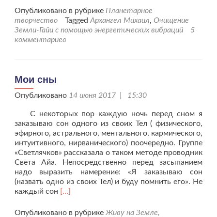
проОчищение
Опубликовано в рубрике
Планетарное
Земли-
творчество
Tagged
Архангел Михаил
,
Очищение
Гайи
Земли-Гайи с помощью энергетических вибраций
5
от
комментариев
22.06.17г.
Мои сны
Опубликовано
14 июня 2017 | 15:30
С некоторых пор каждую ночь перед сном я
заказываю сон одного из своих Тел ( физического,
эфирного, астрального, ментального, кармического,
интуитивного, нирванического) поочередно. Группе
«Светлячков» рассказала о таком методе проводник
Света Айа. Непосредственно перед засыпанием
надо выразить намерение: «Я заказываю сон
(назвать одно из своих Тел) и буду помнить его». Не
Читать
каждый сон
[…]
больше
проМои
Опубликовано в рубрике
Живу на Земле,