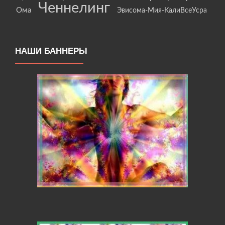
Ченнелинг
Ома
Эвисома-Мия-КалиВсеУсра
НАШИ БАННЕРЫ