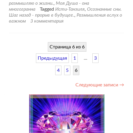
сны
размышляю о жизни.
,
Моя Душа - она
многогранна
Tagged
Исти-Танзиля
,
Осознанные сны.
Шаг назад - прорыв в будущее.
,
Размышления вслух о
важном
3 комментария
Страница 6 из 6
Предыдущая
1
…
3
4
5
6
Навигация
Следующие записи
→
по
записям