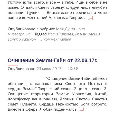
Источник ты всего, и все — в тебе. Ищи в себе, а не
извне. Отдайся Свету своему, следуй лишь ему»( из
послания Души) Внимательно перечитав отчеты
Читать
наши и комментарий Архангела Гавриила
[…]
больше
проБог
Опубликовано в рубрике
Моя Душа - она
–
многогранна
Tagged
Исти-Танзиля
,
Размышления
есть
вслух о важном
5 комментариев
Любовь,
и
частица
Бога
Очищение Земли-Гайи от 22.06.17г.
есть
Опубликовано
23 июня 2017 | 10:59
в
каждом
“Очищение Земли-Гайи, её мест
обитания, с направлением Светового Потока в
сердце Земли.” Творческий сеанс: 2 цикл – сеанс 3
Очищение территории Земли: Монголия, Китай,
Корея(северная и южная), Япония. Светом Счастья
сияет Планета, Сердце Нежностью Бога согрето.
Читать
Вместе в Сферы Любви поднимаясь,
[…]
больше