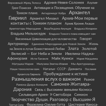
Адония-Невея-Соломея
Азулия-
Верховный Жрец Телоса
Грея-Понесея
Активации и Посвящения. Обучение на
Архангел
Тонком плане.
Антидемиург Кобра
Гавриил
Архив-Мои первые
Архангел Михаил
контакты с Тонким планом
Архив Хроник Акаши
Архитекторы Мироздания
ВераЛюдома-Анунция
Владыка Илларион
Владыка Мельхиседек
Владыки Тонкого плана извещают нам
Говорят
Внеземные Цивилизации для человечества
Арктурианцы
Жизнь
Единение Мироздания для Новой Земли
Злата
Золотой
на Земле в лучах Божественной Любви
Велисий — Бог Неба и Земли
Ивелина-Наджа-
Афоморзия
Майк Куинси
Исти-Танзиля
Мария Магдалина
Матушка Мария
Мы-Арктурианцы.
Милузина-Энигма-Илания
Наши технологии вам.
Наталья - СССР - Даэманта
Послания
Пробуждение к истине
Архангела Гавриила
Размышления вслух о важном
Разное
Самонея-Житаяра-
Рамона-Даэра-Аомаумя
Дарония
Связь с Высокими звеньями Космоса
Сильвиция-Архея- У-СветоБора
Симион
Творчество Души. Разговор с Высшим-Я
Цистерия-Уриоса-
Фразелина-Озелия-Готта
Третья Сила