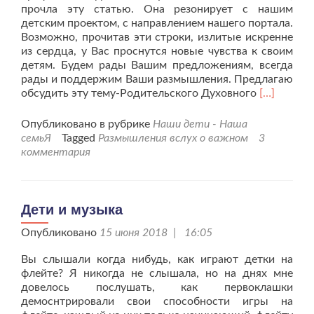
прочла эту статью. Она резонирует с нашим
детским проектом, с направлением нашего портала.
Возможно, прочитав эти строки, излитые искренне
из сердца, у Вас проснутся новые чувства к своим
детям. Будем рады Вашим предложениям, всегда
рады и поддержим Ваши размышления. Предлагаю
Читать
обсудить эту тему-Родительского Духовного
[…]
больше
проО
Опубликовано в рубрике
Наши дети - Наша
Родитель
семьЯ
Tagged
Размышления вслух о важном
3
Духовном
комментария
Благослов
Дети и музыка
Опубликовано
15 июня 2018 | 16:05
Вы слышали когда нибудь, как играют детки на
флейте? Я никогда не слышала, но на днях мне
довелось послушать, как первоклашки
демоснтрировали свои способности игры на