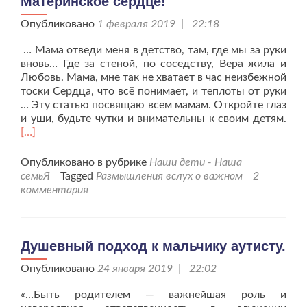
Материнское сердце!
Опубликовано
1 февраля 2019 | 22:18
… Мама отведи меня в детство, там, где мы за руки
вновь… Где за стеной, по соседству, Вера жила и
Любовь. Мама, мне так не хватает в час неизбежной
тоски Сердца, что всё понимает, и теплоты от руки
… Эту статью посвящаю всем мамам. Откройте глаз
Чит
и уши, будьте чутки и внимательны к своим детям.
бол
[…]
про
сер
Опубликовано в рубрике
Наши дети - Наша
семьЯ
Tagged
Размышления вслух о важном
2
комментария
Душевный подход к мальчику аутисту.
Опубликовано
24 января 2019 | 22:02
«…Быть родителем — важнейшая роль и