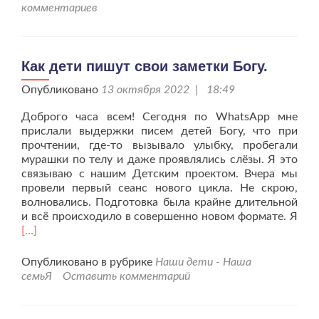
сердечная
комментариев
и
счастье
наше.
Как дети пишут свои заметки Богу.
Опубликовано
13 октября 2022 | 18:49
Доброго часа всем! Сегодня по WhatsApp мне
прислали выдержки писем детей Богу, что при
прочтении, где-то вызывало улыбку, пробегали
мурашки по телу и даже проявлялись слёзы. Я это
связываю с нашим Детским проектом. Вчера мы
провели первый сеанс нового цикла. Не скрою,
волновались. Подготовка была крайне длительной
Чит
и всё происходило в совершенно новом формате. Я
бол
[…]
про
дет
Опубликовано в рубрике
Наши дети - Наша
пиш
семьЯ
Оставить комментарий
сво
зам
Богу