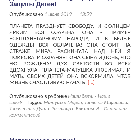
Защиты Детей!
Опубликовано
1 июня 2019 | 13:59
ПЛАНЕТА ПРАЗДНУЕТ СВОБОДУ, И СОЛНЦЕМ
ЯРКИМ ВСЯ ОЗАРЕНА, ОНА – ПРИМЕР
ВСЕПЛАНЕТАРНОМУ НАРОДУ, И В БЕЛЫЕ
ОДЕЖДЫ ВСЯ ОБЛАЧЕНА! ОНА СТОИТ НА
СТРАЖЕ МИРА, РАСКИНУЛА НАД НЕЙ Я
ПОКРОВА, И ОХРАНЯЕТ ОНА СЫНА И ДОЧЬ, ЧТО
ЕЮ РОЖДЕНА! ДУХ СВЯТОСТИ ВО ВСЕХ
ВДОХНУЛА, ПЛАНЕТА-МАТУШКА ЛЮБИМАЯ, И
МАТЬ, СВОИХ ДЕТЕЙ ОНА ВСКОРМИЛА, ЧТОБ
Читать
ЖИЗНЬ СЧАСТЛИВУЮ НАЧАТЬ!
[…]
больше
проДева
Опубликовано в рубрике
Наши дети - Наша
Мария
семьЯ
Tagged
Матушка Мария
,
Татьяна Мироненко
,
в
Творчество Души. Разговор с Высшим-Я
Оставить
Международный
комментарий
День
Защиты
Детей!