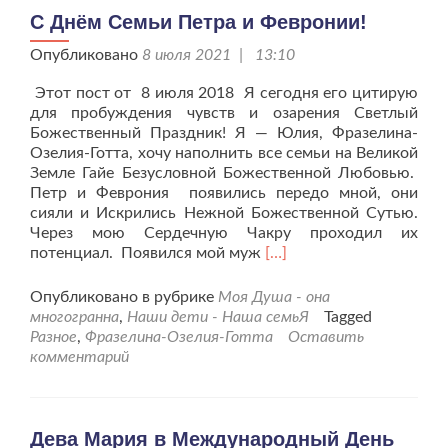
С Днём Семьи Петра и Февронии!
Опубликовано
8 июля 2021 | 13:10
Этот пост от 8 июля 2018 Я сегодня его цитирую
для пробуждения чувств и озарения Светлый
Божественный Праздник! Я — Юлия, Фразелина-
Озелия-Готта, хочу наполнить все семьи на Великой
Земле Гайе Безусловной Божественной Любовью.
Петр и Феврония появились передо мной, они
сияли и Искрились Нежной Божественной Сутью.
Через мою Сердечную Чакру проходил их
Читать
потенциал. Появился мой муж
[…]
больше
проС
Опубликовано в рубрике
Моя Душа - она
Днём
многогранна
,
Наши дети - Наша семьЯ
Tagged
Семьи
Разное
,
Фразелина-Озелия-Готта
Оставить
Петра
комментарий
и
Февронии!
Дева Мария в Международный День