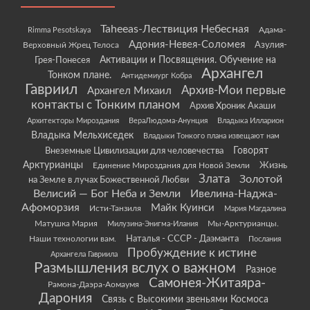
Taheeas-Лествиция Небесная
Rimma Pesotskaya
Адама-
Адония-Невея-Соломея
Азулия-
Верховный Жрец Телоса
Грея-Понесея
Активации и Посвящения. Обучение на
Архангел
Тонком плане.
Антидемиург Кобра
Гавриил
Архив-Мои первые
Архангел Михаил
контакты с Тонким планом
Архив Хроник Акаши
Архитекторы Мироздания
ВераЛюдома-Анунция
Владыка Илларион
Владыка Мельхиседек
Владыки Тонкого плана извещают нам
Говорят
Внеземные Цивилизации для человечества
Арктурианцы
Жизнь
Единение Мироздания для Новой Земли
Злата
Золотой
на Земле в лучах Божественной Любви
Велисий — Бог Неба и Земли
Ивелина-Наджа-
Афоморзия
Майк Куинси
Исти-Танзиля
Мария Магдалина
Матушка Мария
Мы-Арктурианцы.
Милузина-Энигма-Илания
Наши технологии вам.
Наталья - СССР - Даэманта
Послания
Пробуждение к истине
Архангела Гавриила
Размышления вслух о важном
Разное
Самонея-Житаяра-
Рамона-Даэра-Аомаумя
Дарония
Связь с Высокими звеньями Космоса