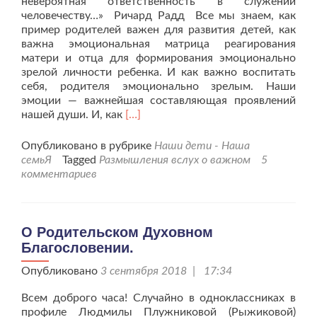
невероятная ответственность в служении
человечеству…» Ричард Радд Все мы знаем, как
пример родителей важен для развития детей, как
важна эмоциональная матрица реагирования
матери и отца для формирования эмоционально
зрелой личности ребенка. И как важно воспитать
себя, родителя эмоционально зрелым. Наши
эмоции — важнейшая составляющая проявлений
Читать
нашей души. И, как
[…]
больше
проДушевный
Опубликовано в рубрике
Наши дети - Наша
подход
семьЯ
Tagged
Размышления вслух о важном
5
к
комментариев
мальчику
аутисту.
О Родительском Духовном
Благословении.
Опубликовано
3 сентября 2018 | 17:34
Всем доброго часа! Случайно в одноклассниках в
профиле Людмилы Плужниковой (Рыжиковой)