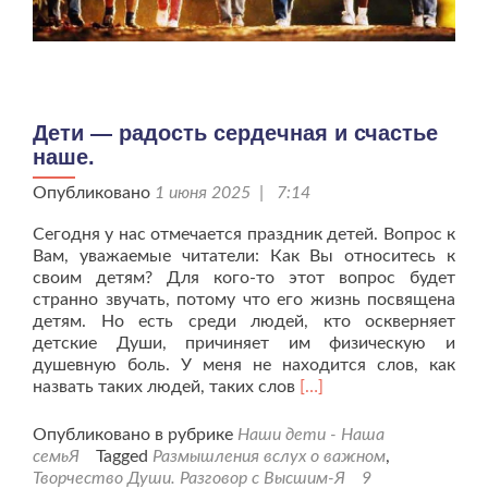
Дети — радость сердечная и счастье
наше.
Опубликовано
1 июня 2025 | 7:14
Сегодня у нас отмечается праздник детей. Вопрос к
Вам, уважаемые читатели: Как Вы относитесь к
своим детям? Для кого-то этот вопрос будет
странно звучать, потому что его жизнь посвящена
детям. Но есть среди людей, кто оскверняет
детские Души, причиняет им физическую и
душевную боль. У меня не находится слов, как
Читать
назвать таких людей, таких слов
[…]
больше
проДети
Опубликовано в рубрике
Наши дети - Наша
—
семьЯ
Tagged
Размышления вслух о важном
,
радость
Творчество Души. Разговор с Высшим-Я
9