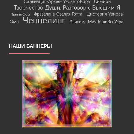
Сильвиция-Архея- У-СветоБора
Симион
Творчество Души. Разговор с Высшим-Я
Цистерия-Уриоса-
Фразелина-Озелия-Готта
Третья Сила
Ченнелинг
Ома
Эвисома-Мия-КалиВсеУсра
НАШИ БАННЕРЫ