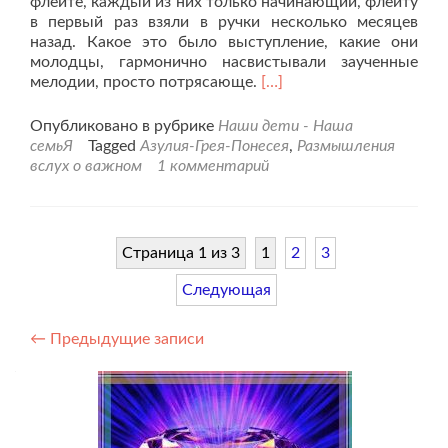
флейте, каждый из них только начинающий, флейту
в первый раз взяли в ручки несколько месяцев
назад. Какое это было выступление, какие они
молодцы, гармонично насвистывали заученные
Читать
мелодии, просто потрясающе.
[…]
больше
проДети
Опубликовано в рубрике
Наши дети - Наша
и
семьЯ
Tagged
Азулия-Грея-Понесея
,
Размышления
музыка
вслух о важном
1 комментарий
Страница 1 из 3
1
2
3
Следующая
Навигация
←
Предыдущие записи
по
записям