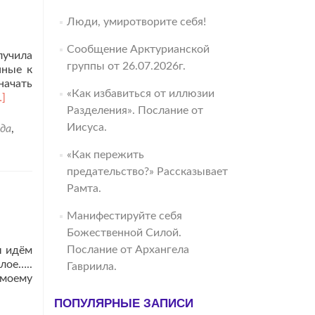
Люди, умиротворите себя!
Сообщение Арктурианской
лучила
группы от 26.07.2026г.
нные к
начать
«Как избавиться от иллюзии
итать
…]
Разделения». Послание от
ольше
роО
Иисуса.
ида
,
олгожданном
овом
«Как пережить
икле
предательство?» Рассказывает
рама
Рамта.
Атлантис»
Манифестируйте себя
Божественной Силой.
Послание от Архангела
ы идём
лое…..
Гавриила.
 моему
ПОПУЛЯРНЫЕ ЗАПИСИ