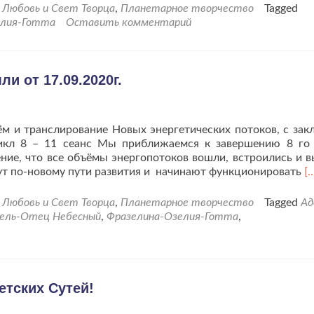
проРазмышления
Любовь и Свет Творца
,
Планетарное творчество
Tagged
об
елия-Готта
Оставить комментарий
изменениях
моих
и
деток
и от 17.09.2020г.
в
детском
проекте.
м и транслирование Новых энергетических потоков, с зак
икл 8 – 11 сеанс Мы приближаемся к завершению 8 го
ние, что все объёмы энергопотоков вошли, встроились и 
Ч
дут по-новому пути развития и начинают функционировать
[
б
п
Любовь и Свет Творца
,
Планетарное творчество
Tagged
Ад
п
ель-Отец Небесный
,
Фразелина-Озелия-Готта
,
Д
З
о
17
етских Сутей!