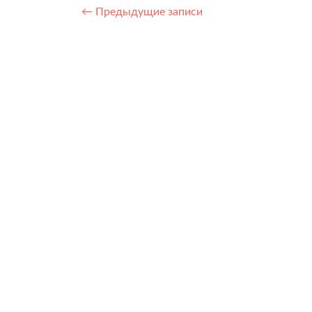
Навигация
←
Предыдущие записи
по
записям