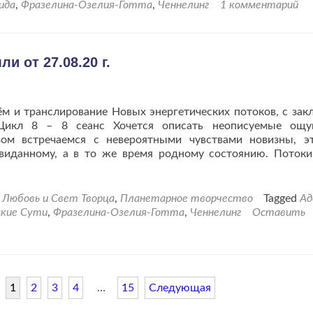
Изида
ида
,
Фразелина-Озелия-Готта
,
Ченнелинг
1 комментарий
“Храм
Вам
в
Помощь”.
 от 27.08.20 г.
м и транслирование Новых энергетических потоков, с зак
Цикл 8 – 8 сеанс Хочется описать неописуемые ощу
ом встречаемся с невероятными чувствами новизны, э
евиданному, а в то же время родному состоянию. Поток
Любовь и Свет Творца
,
Планетарное творчество
Tagged
Ад
ские Сути
,
Фразелина-Озелия-Готта
,
Ченнелинг
Оставить
1
2
3
4
…
15
Следующая