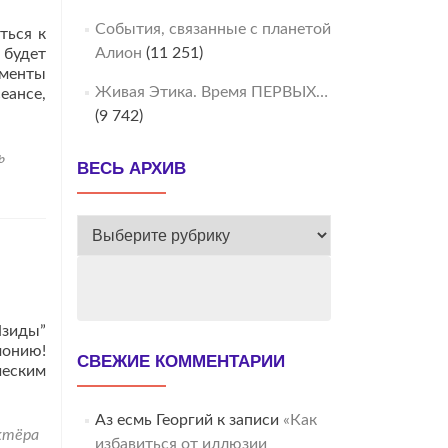
События, связанные с планетой
ться к
Алион
(11 251)
 будет
ементы
Живая Этика. Время ПЕРВЫХ…
еансе,
(9 742)
ь
ВЕСЬ АРХИВ
ВЕСЬ
АРХИВ
Изиды”
монию!
СВЕЖИЕ КОММЕНТАРИИ
ческим
Аз есмь Георгий
к записи
«Как
ктёра
избавиться от иллюзии