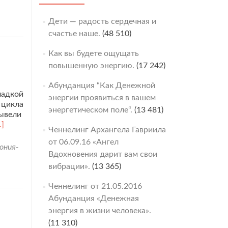
Дети — радость сердечная и
счастье наше.
(48 510)
Как вы будете ощущать
повышенную энергию.
(17 242)
Абунданция “Как Денежной
ладкой
энергии проявиться в вашем
 цикла
энергетическом поле“.
(13 481)
вывели
итать
…]
Ченнелинг Архангела Гавриила
ольше
от 06.09.16 «Ангел
роБожественные
ония-
Вдохновения дарит вам свои
отоки
етям
вибрации».
(13 365)
емли
т
Ченнелинг от 21.05.2016
.09.2020г.
Абунданция «Денежная
энергия в жизни человека».
(11 310)