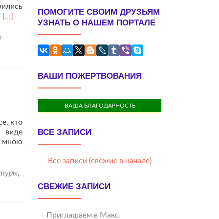
рились
ПОМОГИТЕ СВОИМ ДРУЗЬЯМ
Читать
ж
[…]
УЗНАТЬ О НАШЕМ ПОРТАЛЕ
больше
проС
-
Днём
Семьи
Петра
и
ВАШИ ПОЖЕРТВОВАНИЯ
Февронии!
ВАША БЛАГОДАРНОСТЬ
е, кто
ВСЕ ЗАПИСИ
 виде
о мною
ь
е
Все записи (свежие в начале)
льфиновые
ктуры
,
туры
СВЕЖИЕ ЗАПИСИ
щь
ку.
Приглашаем в Макс.