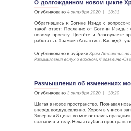
О долгожданном новом цикле Х
Опубликовано
4 октября 2020 | 18:31
Обратившись к Богине Изиде с вопросом: 
такой ответ: Послание от Богини Изиды:
новому проекту. Цветёте и благоухаете 
работать с Храмом «Атлантис». Вас ждёт ув
Опубликовано в рубрике
Храм Атлантис на 
Размышления вслух о важном
,
Фразелина-Оз
Размышления об изменениях мои
Опубликовано
3 октября 2020 | 18:20
Шагая в новое пространство. Познавая нов
вперёд воодушевленно. Хором в унисон за
Завершая 8 цикл, во мне остались празднич
сознанию и телу. Некая глубина пространст