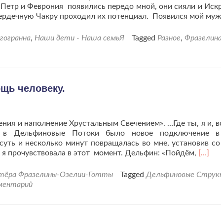
Петр и Феврония появились передо мной, они сияли и Иск
ердечную Чакру проходил их потенциал. Появился мой му
гогранна
,
Наши дети - Наша семьЯ
Tagged
Разное
,
Фразелина
щь человеку.
ия и наполнение Хрустальным Свечением». …Где ты, я и, вс
е в Дельфиновые Потоки было новое подключение в
суть и несколько минут повращалась во мне, установив с
Читат
 я прочувствовала в этот момент. Дельфин: «Пойдём,
[…]
больш
проДе
ктёра Фразелины-Озелии-Готты
Tagged
Дельфиновые Стру
Струк
ментарий
в
помо
челове