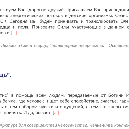
ствуем Вас, дорогие друзья! Приглашаем Вас присоедини
ых энергетических потоков в детские организмы. Сеанс
 МСК Сегодня мы будем принимать и транслировать Эл
ердца и поля. Призовите Силы участвующие в данном с
Читать
ков и
[…]
больше
проПрисоединяйтесь
Любовь и Свет Творца
,
Планетарное творчество
Оставит
к
исцелению
детских
Сутей!
щь”.
нтис” в помощь всем людям, передаваемые от Богини 
а Земле, где человек ищет себе спокойствие, счастье, гар
сь с тем набором чувств и ощущений, с тем же энергети
Читать
 принять. И да, бывает,
[…]
больше
проБогиня
Арктуре для совершенства человечества
,
Ченнелинги конта