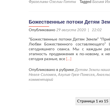
Фразелины-Озелии-Готты
Tagged
Богиня Из
Божественные потоки Детям Земли
Опубликовано
29 августа 2020 | 22:02
“Божественные потоки Детям Земли” “Приё
Любви Божественного составляющего” 
сегодняшнего сеанса. Мы с каждым раз
этапность продвижения к по-новому, к н
Читать
сегодня разные, все
[…]
больше
проБожественные
Опубликовано в рубрике
Детям Земли наша 
потоки
Невея-Соломея
,
Азулия-Грея-Понесея
,
Ангель
Детям
комментарий
Земли
от
27.08.20
г.
Страница 1 из 15