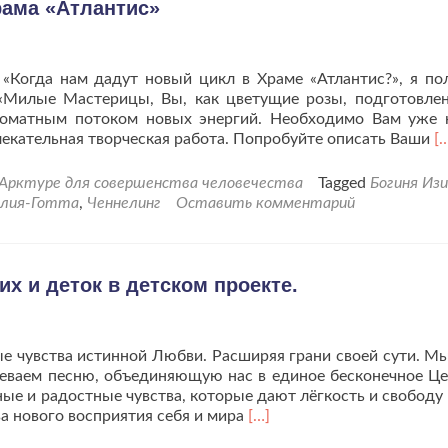
рама «Атлантис»
«Когда нам дадут новый цикл в Храме «Атлантис?», я по
 «Милые Мастерицы, Вы, как цветущие розы, подготовле
ароматным потоком новых энергий. Необходимо Вам уже 
Ч
лекательная творческая работа. Попробуйте описать Ваши
[
б
п
Арктуре для совершенства человечества
Tagged
Богиня Из
д
елия-Готта
,
Ченнелинг
Оставить комментарий
н
ц
Х
«
х и деток в детском проекте.
ые чувства истинной Любви. Расширяя грани своей сути. М
певаем песню, объединяющую нас в единое бесконечное Це
ные и радостные чувства, которые дают лёгкость и свободу
Читать
ва нового восприятия себя и мира
[…]
больше