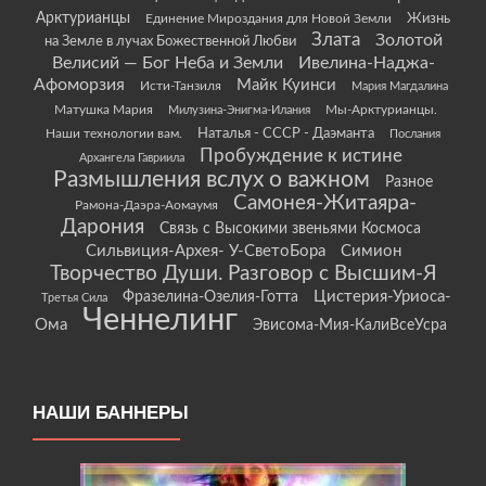
Арктурианцы
Жизнь
Единение Мироздания для Новой Земли
Злата
Золотой
на Земле в лучах Божественной Любви
Велисий — Бог Неба и Земли
Ивелина-Наджа-
Афоморзия
Майк Куинси
Исти-Танзиля
Мария Магдалина
Матушка Мария
Мы-Арктурианцы.
Милузина-Энигма-Илания
Наши технологии вам.
Наталья - СССР - Даэманта
Послания
Пробуждение к истине
Архангела Гавриила
Размышления вслух о важном
Разное
Самонея-Житаяра-
Рамона-Даэра-Аомаумя
Дарония
Связь с Высокими звеньями Космоса
Сильвиция-Архея- У-СветоБора
Симион
Творчество Души. Разговор с Высшим-Я
Цистерия-Уриоса-
Фразелина-Озелия-Готта
Третья Сила
Ченнелинг
Ома
Эвисома-Мия-КалиВсеУсра
НАШИ БАННЕРЫ