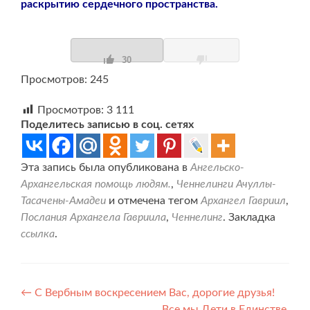
раскрытию сердечного пространства.
30
Просмотров: 245
Просмотров:
3 111
Поделитесь записью в соц. сетях
Эта запись была опубликована в
Ангельско-
Архангельская помощь людям.
,
Ченнелинги Ачуллы-
Тасачены-Амадеи
и отмечена тегом
Архангел Гавриил
,
Послания Архангела Гавриила
,
Ченнелинг
. Закладка
ссылка
.
Навигация
←
С Вербным воскресением Вас, дорогие друзья!
Все мы Дети в Единстве,