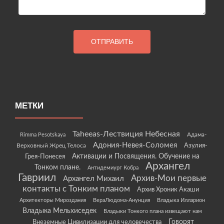
МЕТКИ
Taheeas-Лествиция Небесная
Rimma Pesotskaya
Адама-
Адония-Невея-Соломея
Азулия-
Верховный Жрец Телоса
Грея-Понесея
Активации и Посвящения. Обучение на
Архангел
Тонком плане.
Антидемиург Кобра
Гавриил
Архив-Мои первые
Архангел Михаил
контакты с Тонким планом
Архив Хроник Акаши
Архитекторы Мироздания
ВераЛюдома-Анунция
Владыка Илларион
Владыка Мельхиседек
Владыки Тонкого плана извещают нам
Говорят
Внеземные Цивилизации для человечества