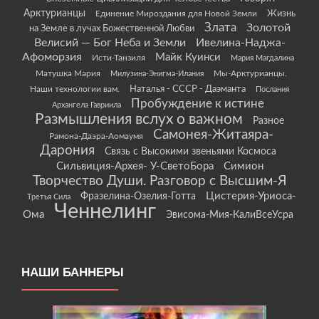
Арктурианцы
Жизнь
Единение Мироздания для Новой Земли
Злата
Золотой
на Земле в лучах Божественной Любви
Велисий — Бог Неба и Земли
Ивелина-Наджа-
Афоморзия
Майк Куинси
Исти-Танзиля
Мария Магдалина
Матушка Мария
Мы-Арктурианцы.
Милузина-Энигма-Илания
Наши технологии вам.
Наталья - СССР - Даэманта
Послания
Пробуждение к истине
Архангела Гавриила
Размышления вслух о важном
Разное
Самонея-Житаяра-
Рамона-Даэра-Аомаумя
Дарония
Связь с Высокими звеньями Космоса
Сильвиция-Архея- У-СветоБора
Симион
Творчество Души. Разговор с Высшим-Я
Цистерия-Уриоса-
Фразелина-Озелия-Готта
Третья Сила
Ченнелинг
Ома
Эвисома-Мия-КалиВсеУсра
НАШИ БАННЕРЫ