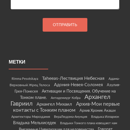
МЕТКИ
Taheeas-Лествиция Небесная
Rimma Pesotskaya
Адама-
Адония-Невея-Соломея
Азулия-
Верховный Жрец Телоса
Грея-Понесея
Активации и Посвящения. Обучение на
Архангел
Тонком плане.
Антидемиург Кобра
Гавриил
Архив-Мои первые
Архангел Михаил
контакты с Тонким планом
Архив Хроник Акаши
Архитекторы Мироздания
ВераЛюдома-Анунция
Владыка Илларион
Владыка Мельхиседек
Владыки Тонкого плана извещают нам
Говорят
Внеземные Цивилизации для человечества