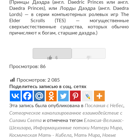
(Принцы Даэдра (англ. Daedric Princes или англ.
Daedra Princes), или Лорды Даэдра (англ. Daedra
Lords) — в серии компьютерных ролевых игр The
Elder Scrolls (TES) — могущественные
сверхъестественные существа, которых обычно
причисляют к богам, старшие даэдра.)
6
Просмотров: 86
Просмотров:
2 085
Поделитесь записью в соц. сетях
Эта запись была опубликована в
Послания с Небес
,
Сотворческое канализированное взаимодействие с
Силами Света
и отмечена тегом
Елансия-Велимас-
Шехизара
,
Информационные потоки Матери Мира
,
Космическая Мать - Кибела
,
Мать Мира
,
Новые