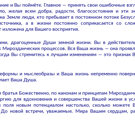
ание и Вы поймёте. Главное — принять свои ошибочные взг
ло, желая всем добра, радости, благосостояния и эти э
 на Земле люди, кто пребывает в постоянном потоке Безус
сточника, а в жизни постоянно соприкасается со сл
ет изложена для Вашего восприятия.
ами, драгоценные Души земной жизни. Вы в действител
ех Мирозданческих процессов. Вся Ваша жизнь — она проявл
когда Вы стремитесь к лучшим изменениям — это признак 
леформы и мыслеобразы и Ваша жизнь непременно поверн
елает Ваша Душа.
 братья Божественно, по канонам и принципам Мирозданч
ергию для вдохновения и совершенства Вашей жизни в ус
 поля новым потенциалом настолько, сколько можете 
 До новой встречи, уважаемые. Мира Вашим сердцам, р