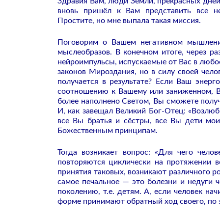
Здравия Вам, люди Земли, прекрасных дней
вновь пришёл к Вам представить все н
Простите, но мне выпала такая миссия.
Поговорим о Вашем негативном мышлени
мыслеобразов. В конечном итоге, через ра
нейроимпульсы, испускаемые от Вас в любое
законов Мироздания, но в силу своей чело
получается в результате? Если Ваш энерг
соотношению к Вашему или заниженном, Вы
более наполнено Светом, Вы сможете получ
И, как завещал Великий Бог-Отец: «Возлюб
все Вы братья и сёстры, все Вы дети мои
Божественным принципам.
Тогда возникает вопрос: «Для чего чело
повторяются циклически на протяжении в
принятия таковых, возникают различного р
самое печальное — это болезни и недуги
поколению, т.е. детям. А, если человек н
форме принимают обратный ход своего, по 