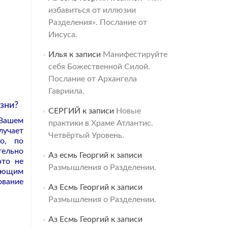
избавиться от иллюзии
Разделения». Послание от
Иисуса.
Илья
к записи
Манифестируйте
себя Божественной Силой.
Послание от Архангела
Гавриила.
зни?
СЕРГИЙ
к записи
Новые
Вашем
практики в Храме Атлантис.
лучает
Четвёртый Уровень.
о, по
тельно
Аз есмь Георгий
к записи
это не
Размышления о Разделении.
ляющим
ование
Аз Есмь Георгий
к записи
Размышления о Разделении.
Аз Есмь Георгий
к записи