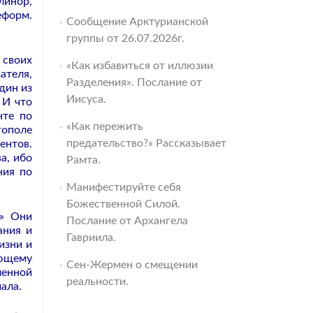
линор,
еформ.
Сообщение Арктурианской
группы от 26.07.2026г.
 своих
«Как избавиться от иллюзии
ателя,
Разделения». Послание от
дин из
Иисуса.
 И что
нте по
«Как пережить
гополе
предательство?» Рассказывает
ентов.
а, ибо
Рамта.
ния по
Манифестируйте себя
Божественной Силой.
?» Они
Послание от Архангела
ания и
Гавриила.
изни и
ующему
Сен-Жермен о смещении
ленной
реальности.
ала.