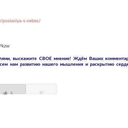
/poslaniya-s-nebes/
0Pkzw
слями, выскажите СВОЕ мнение! Ждём Ваших коммента
всем нам развитию нашего мышления и раскрытию серд
6