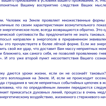
 Вашего пребывания в условиях Вашего проживания. Я, Ме
епонятные Вашему восприятию следствия Ваших мысл
и. Человек на Земле проявляет множественные формы
зличные по своим характеристикам возмутительного показ
 энергетическое поле, всегда возвращаются обратно. Это о
веческой суетливости Вы предпочитаете не знать таковых.
опосыл направлен в энергополе в приравненном эквивале
 это прочувствуете в более лёгкой форме. Если же энер
ить свой же удар, что доставит Вам массу неприятных мом
и ближнего, как самого себя, не позволяй проявлению гнев
». И это уже второй пункт несоответствия Вашего созна
веку даются уроки жизни, если он не осознаёт таковых
сего воплощения на Земле. И, если не происходит осозн
ода страдания в числе неприятных событийных цепочек в ж
 человека, что по определённым линиям передаются след
ачинает прикасаться духовных линий, процессы в очень мед
энергетическому воздействию, жизненного стержневого нач