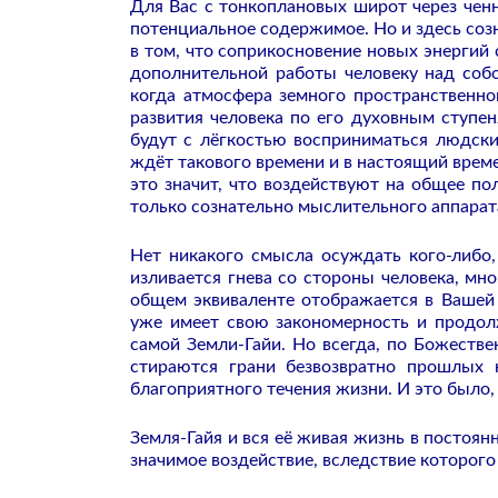
Для Вас с тонкоплановых широт через чен
потенциальное содержимое. Но и здесь созн
в том, что соприкосновение новых энергий
дополнительной работы человеку над соб
когда атмосфера земного пространственно
развития человека по его духовным ступе
будут с лёгкостью восприниматься людским
ждёт такового времени и в настоящий врем
это значит, что воздействуют на общее по
только сознательно мыслительного аппарата
Нет никакого смысла осуждать кого-либо,
изливается гнева со стороны человека, мн
общем эквиваленте отображается в Вашей
уже имеет свою закономерность и продол
самой Земли-Гайи. Но всегда, по Божеств
стираются грани безвозвратно прошлых
благоприятного течения жизни. И это было,
Земля-Гайя и вся её живая жизнь в постоян
значимое воздействие, вследствие которого