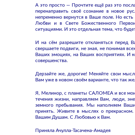
А это просто — Прочтите ещё раз это посл
перенаправить своё сознание в новое рус
непременно вернутся в Ваше поле. Но есть
Любви и в Свете Божественного Первои
ситуациями. И это отдельная тема, что буд
И на сём разрешите откланяться перед В
свершаете подвиги, не зная, не понимая вс
Ваших эмоциях, на Ваших восприятиях. И 
совершенства.
Дерзайте же, дорогие! Меняйте свои мыс
Вам уже в новом своём варианте, что так ж
Я, Мелинор, с планеты САЛОМЕА и все мои
течения жизни, направляем Вам, люди, эн
земного пребывания. Мы наполняем Ваши
принять. Живите в мыслях о прекрасном.
Вашим Душам. С Любовью к Вам.
Приняла Ачулла-Тасачена-Амадея