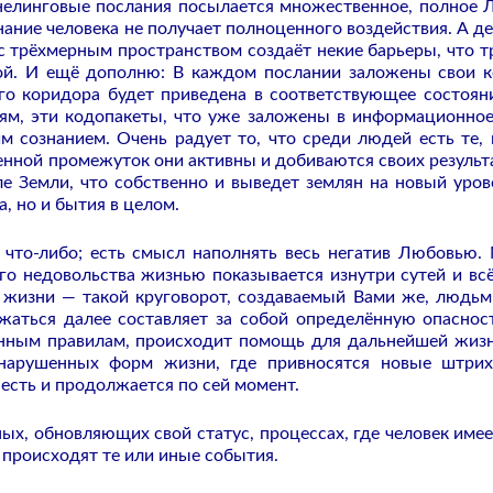
нелинговые послания посылается множественное, полное 
ание человека не получает полноценного воздействия. А де
 с трёхмерным пространством создаёт некие барьеры, что т
ой. И ещё дополню: В каждом послании заложены свои 
го коридора будет приведена в соответствующее состоян
ням, эти кодопакеты, что уже заложены в информационное
 сознанием. Очень радует то, что среди людей есть те, 
енной промежуток они активны и добиваются своих результа
ле Земли, что собственно и выведет землян на новый уров
, но и бытия в целом.
 что-либо; есть смысл наполнять весь негатив Любовью.
ого недовольства жизнью показывается изнутри сутей и всё
 жизни — такой круговорот, создаваемый Вами же, людьм
жаться далее составляет за собой определённую опаснос
енным правилам, происходит помощь для дальнейшей жизн
 нарушенных форм жизни, где привносятся новые штри
 есть и продолжается по сей момент.
ных, обновляющих свой статус, процессах, где человек имее
 происходят те или иные события.