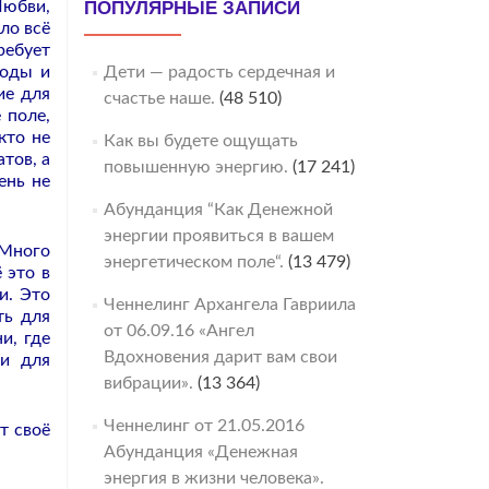
Любви,
ПОПУЛЯРНЫЕ ЗАПИСИ
ло всё
ребует
коды и
Дети — радость сердечная и
ие для
счастье наше.
(48 510)
 поле,
кто не
Как вы будете ощущать
тов, а
повышенную энергию.
(17 241)
ень не
Абунданция “Как Денежной
энергии проявиться в вашем
 Много
энергетическом поле“.
(13 479)
 это в
и. Это
Ченнелинг Архангела Гавриила
ть для
от 06.09.16 «Ангел
и, где
Вдохновения дарит вам свои
хи для
вибрации».
(13 364)
Ченнелинг от 21.05.2016
т своё
Абунданция «Денежная
энергия в жизни человека».