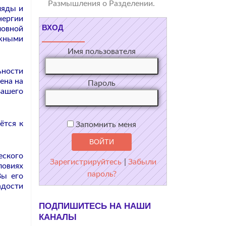
Размышления о Разделении.
ляды и
нергии
ВХОД
ловной
ожными
Имя пользователя
ьности
ена на
Пароль
Вашего
ётся к
Запомнить меня
еского
Зарегистрируйтесь
|
Забыли
ловиях
пароль?
Вы его
адости
ПОДПИШИТЕСЬ НА НАШИ
КАНАЛЫ