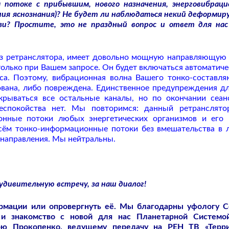
потоке с прибывшим, нового назначения, энерговибрац
ния яснознания)? Не будет ли наблюдаться некий деформи
и? Простите, это не праздный вопрос и ответ для нас
з ретранслятора, имеет довольно мощную направляющую 
только при Вашем запросе. Он будет включаться автоматиче
нса. Поэтому, вибрационная волна Вашего тонко-составл
вана, либо повреждена. Единственное предупреждения дл
крываться все остальные каналы, но по окончании сеан
беспокойства нет. Мы повторимся: данный ретранслят
онные потоки любых энергетических организмов и его
сём тонко-информационные потоки без вмешательства в
направления. Мы нейтральны.
удивительную встречу, за наш диалог!
ормации или опровергнуть её. Мы благодарны уфологу 
 и знакомство с новой для нас Планетарной Системо
рю Прокопенко, ведущему передачу на РЕН ТВ «Терр