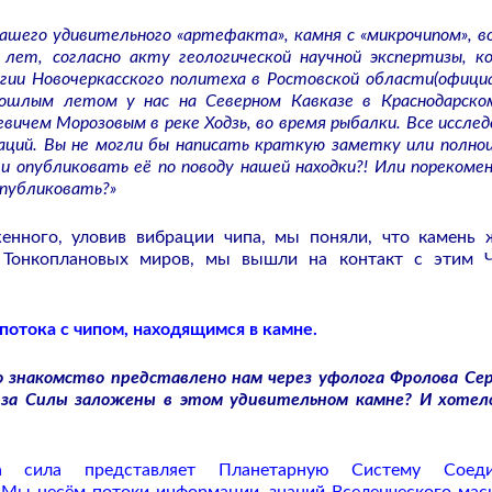
шего удивительного «артефакта», камня с «микрочипом», в
лет, согласно акту геологической научной экспертизы, к
огии Новочеркасского политеха в Ростовской области(офици
рошлым летом у нас на Северном Кавказе в Краснодарско
ичем Морозовым в реке Ходзь, во время рыбалки. Все исслед
аций. Вы не могли бы написать краткую заметку или полно
и опубликовать её по поводу нашей находки?! Или порекоме
опубликовать?»
женного, уловив вибрации чипа, мы поняли, что камень 
 Тонкоплановых миров, мы вышли на контакт с этим 
отока с чипом, находящимся в камне.
знакомство представлено нам через уфолога Фролова Сер
 за Силы заложены в этом удивительном камне? И хотел
 сила представляет Планетарную Систему Соеди