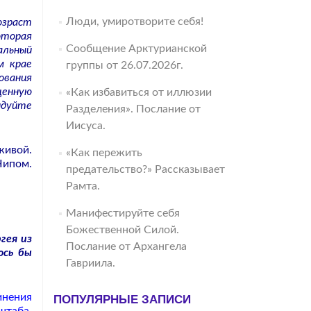
Люди, умиротворите себя!
озраст
оторая
Сообщение Арктурианской
альный
м крае
группы от 26.07.2026г.
ования
ценную
«Как избавиться от иллюзии
ндуйте
Разделения». Послание от
Иисуса.
живой.
«Как пережить
Чипом.
предательство?» Рассказывает
Рамта.
Манифестируйте себя
Божественной Силой.
гея из
Послание от Архангела
ось бы
Гавриила.
нения
ПОПУЛЯРНЫЕ ЗАПИСИ