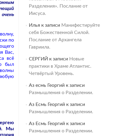
ионным
Разделения». Послание от
рующий
Иисуса.
 очень
Илья
к записи
Манифестируйте
себя Божественной Силой.
волну,
Послание от Архангела
ски по
яющего
Гавриила.
я Вас,
са всё
СЕРГИЙ
к записи
Новые
ор был
практики в Храме Атлантис.
 волны
Четвёртый Уровень.
 любую
Аз есмь Георгий
к записи
Размышления о Разделении.
Аз Есмь Георгий
к записи
Размышления о Разделении.
Сергею
Аз Есмь Георгий
к записи
й. Мы
Размышления о Разделении.
итория