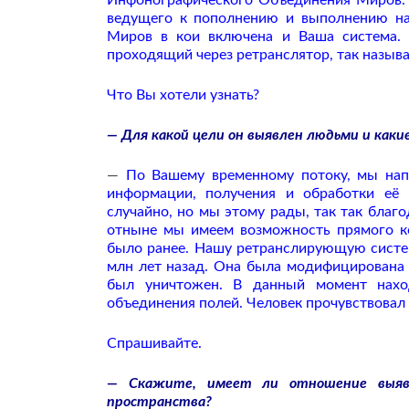
Инфонографического Объединения Миров. 
ведущего к пополнению и выполнению на
Миров в кои включена и Ваша система. 
проходящий через ретранслятор, так назыв
Что Вы хотели узнать?
— Для какой цели он выявлен людьми и каки
—
По Вашему временному потоку, мы напр
информации, получения и обработки её
случайно, но мы этому рады, так так благ
отныне мы имеем возможность прямого ко
было ранее. Нашу ретранслирующую систе
млн лет назад. Она была модифицирована 
был уничтожен. В данный момент нахо
объединения полей. Человек прочувствовал 
Спрашивайте.
— Скажите, имеет ли отношение выявл
пространства?