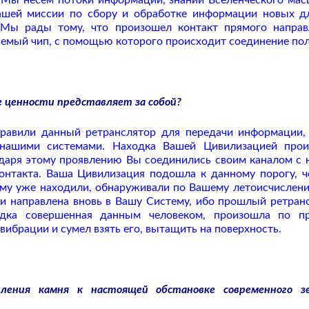
Мы несём потоки информации, знаний Вселенческого мас
шей миссии по сбору и обработке информации новых д
Мы рады тому, что произошел контакт прямого направ
аемый чип, с помощью которого происходит соединение по
е ценности представляет за собой?
авили данный ретранслятор для передачи информации,
 нашими системами. Находка Вашей Цивилизацией про
одаря этому проявлению Вы соединились своим каналом с 
нтакта. Ваша Цивилизация подошла к данному порогу, ч
му уже находили, обнаруживали по Вашему летоисчислен
и направлена вновь в Вашу Систему, ибо прошлый ретран
дка совершенная данным человеком, произошла по пр
вибрации и сумел взять его, вытащить на поверхность.
ения камня к настоящей обстановке современного зе