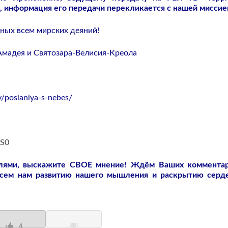
, информация его передачи перекликается с нашей миссие
сных всем мирских деяний!
-Амадея и Святозара-Велисия-Креола
/poslaniya-s-nebes/
-S0
слями, выскажите СВОЕ мнение! Ждём Ваших коммента
всем нам развитию нашего мышления и раскрытию серд
4