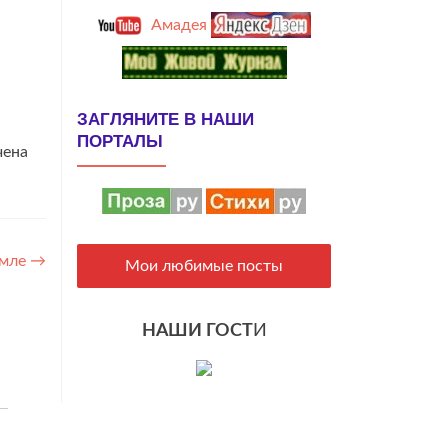
Амадея
ЗАГЛЯНИТЕ В НАШИ
ПОРТАЛЫ
чена
емле
→
Мои любимые посты
НАШИ ГОСТ
И