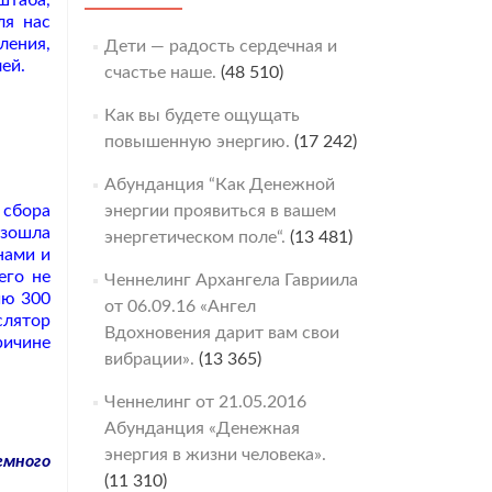
штаба,
ля нас
ления,
Дети — радость сердечная и
лей.
счастье наше.
(48 510)
Как вы будете ощущать
повышенную энергию.
(17 242)
Абунданция “Как Денежной
 сбора
энергии проявиться в вашем
изошла
энергетическом поле“.
(13 481)
нами и
его не
Ченнелинг Архангела Гавриила
ию 300
от 06.09.16 «Ангел
слятор
Вдохновения дарит вам свои
ичине
вибрации».
(13 365)
Ченнелинг от 21.05.2016
Абунданция «Денежная
энергия в жизни человека».
много
(11 310)