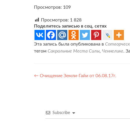
Просмотров: 109
Просмотров:
1 828
Поделитесь записью в соц. сетях
Эта запись была опубликована в
Сотворческ
тегом
Сакральные Места Силы
,
Ченнелинг
. 
Навигация
←
Очищение Земли-Гайи от 06.08.17г.
по
записям
Subscribe