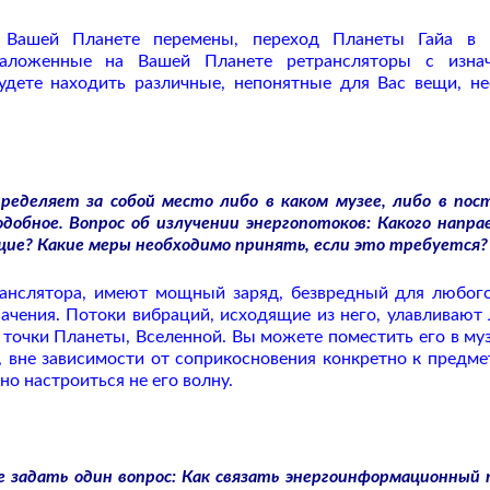
 Вашей Планете перемены, переход Планеты Гайа в 
заложенные на Вашей Планете ретрансляторы с изнач
удете находить различные, непонятные для Вас вещи, н
ределяет за собой место либо в каком музее, либо в пос
обное. Вопрос об излучении энергопотоков: Какого напра
ие? Какие меры необходимо принять, если это требуется?
ранслятора, имеют мощный заряд, безвредный для любог
ачения. Потоки вибраций, исходящие из него, улавливают
точки Планеты, Вселенной. Вы можете поместить его в муз
 вне зависимости от соприкосновения конкретно к предмет
но настроиться не его волну.
бе задать один вопрос: Как связать энергоинформационный 