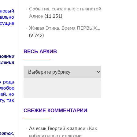
События, связанные с планетой
новый
Алион
(11 251)
ально
есущие
Живая Этика. Время ПЕРВЫХ…
(9 742)
ВЕСЬ АРХИВ
тоянно
вления
ВЕСЬ
АРХИВ
о рода
 любое
ей, но
у, так
СВЕЖИЕ КОММЕНТАРИИ
Аз есмь Георгий
к записи
«Как
поток,
избавиться от иллюзии