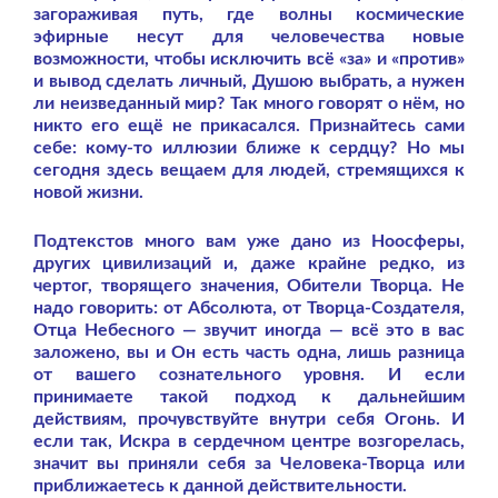
загораживая путь, где волны космические
эфирные несут для человечества новые
возможности, чтобы исключить всё «за» и «против»
и вывод сделать личный, Душою выбрать, а нужен
ли неизведанный мир? Так много говорят о нём, но
никто его ещё не прикасался. Признайтесь сами
себе: кому-то иллюзии ближе к сердцу? Но мы
сегодня здесь вещаем для людей, стремящихся к
новой жизни.
Подтекстов много вам уже дано из Ноосферы,
других цивилизаций и, даже крайне редко, из
чертог, творящего значения, Обители Творца. Не
надо говорить: от Абсолюта, от Творца-Создателя,
Отца Небесного — звучит иногда — всё это в вас
заложено, вы и Он есть часть одна, лишь разница
от вашего сознательного уровня. И если
принимаете такой подход к дальнейшим
действиям, прочувствуйте внутри себя Огонь. И
если так, Искра в сердечном центре возгорелась,
значит вы приняли себя за Человека-Творца или
приближаетесь к данной действительности.