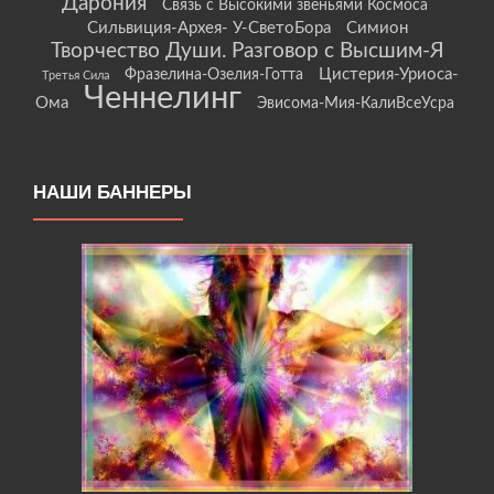
Дарония
Связь с Высокими звеньями Космоса
Сильвиция-Архея- У-СветоБора
Симион
Творчество Души. Разговор с Высшим-Я
Цистерия-Уриоса-
Фразелина-Озелия-Готта
Третья Сила
Ченнелинг
Ома
Эвисома-Мия-КалиВсеУсра
НАШИ БАННЕРЫ