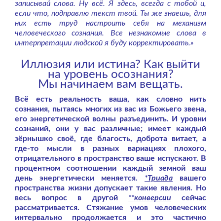
записывай слова. Ну всё. Я здесь, всегда с тобой и,
если что, подправлю текст твой. Ты же знаешь, для
них есть труд настроить себя на механизм
человеческого сознания. Все незнакомые слова в
интерпретации людской я буду корректировать.»
Иллюзия или истина? Как выйти
на уровень осознания?
Мы начинаем вам вещать.
Всё есть реальность ваша, как словно нить
сознания, пытаясь многих из вас из Божьего звена,
его энергетической волны разъединить. И уровни
сознаний, они у вас различные; имеет каждый
зёрнышко своё, где благость, доброта витает, а
где-то мысли в разных вариациях плохого,
отрицательного в пространство ваше испускают. В
процентном соотношении каждый земной ваш
день энергетически меняется.
*Триада
вашего
пространства жизни допускает такие явления. Но
весь вопрос в другой
**конверсии
сейчас
рассматривается. Стяжание умов человеческих
интервально продолжается и это частично