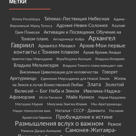
МЕТКИ
Taheeas-Лествиция Небесная
Rimma Pesotskaya
Адама-
Адония-Невея-Соломея
Азулия-
Верховный Жрец Телоса
Грея-Понесея
Активации и Посвящения. Обучение на
Архангел
Тонком плане.
Антидемиург Кобра
Гавриил
Архив-Мои первые
Архангел Михаил
контакты с Тонким планом
Архив Хроник Акаши
Архитекторы Мироздания
ВераЛюдома-Анунция
Владыка Илларион
Владыка Мельхиседек
Владыки Тонкого плана извещают нам
Говорят
Внеземные Цивилизации для человечества
Арктурианцы
Жизнь
Единение Мироздания для Новой Земли
Злата
Золотой
на Земле в лучах Божественной Любви
Велисий — Бог Неба и Земли
Ивелина-Наджа-
Афоморзия
Майк Куинси
Исти-Танзиля
Мария Магдалина
Матушка Мария
Мы-Арктурианцы.
Милузина-Энигма-Илания
Наши технологии вам.
Наталья - СССР - Даэманта
Послания
Пробуждение к истине
Архангела Гавриила
Размышления вслух о важном
Разное
Самонея-Житаяра-
Рамона-Даэра-Аомаумя