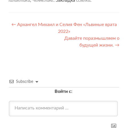
Галактики
,
Ченнелинг
. Закладка
ссылка
.
Навигация
←
Архангел Михаил и Селия Фен «Львиные врата
2022»
по
Давайте поразмышляем о
записям
будущей жизни.
→
Subscribe
Войти с: