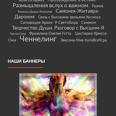
Архангела Гавриила
Размышления вслух о важном
Разное
Самонея-Житаяра-
Рамона-Даэра-Аомаумя
Дарония
Связь с Высокими звеньями Космоса
Сильвиция-Архея- У-СветоБора
Симион
Творчество Души. Разговор с Высшим-Я
Цистерия-Уриоса-
Фразелина-Озелия-Готта
Третья Сила
Ченнелинг
Ома
Эвисома-Мия-КалиВсеУсра
НАШИ БАННЕРЫ