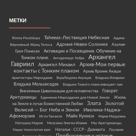
МЕТКИ
Taheeas-Лествиция Небесная
Rimma Pesotskaya
Адама-
Адония-Невея-Соломея
Азулия-
Верховный Жрец Телоса
Грея-Понесея
Активации и Посвящения. Обучение на
Архангел
Тонком плане.
Антидемиург Кобра
Гавриил
Архив-Мои первые
Архангел Михаил
контакты с Тонким планом
Архив Хроник Акаши
Архитекторы Мироздания
ВераЛюдома-Анунция
Владыка Илларион
Владыка Мельхиседек
Владыки Тонкого плана извещают нам
Говорят
Внеземные Цивилизации для человечества
Арктурианцы
Жизнь
Единение Мироздания для Новой Земли
Злата
Золотой
на Земле в лучах Божественной Любви
Велисий — Бог Неба и Земли
Ивелина-Наджа-
Афоморзия
Майк Куинси
Исти-Танзиля
Мария Магдалина
Матушка Мария
Мы-Арктурианцы.
Милузина-Энигма-Илания
Наши технологии вам.
Наталья - СССР - Даэманта
Послания
Пробуждение к истине