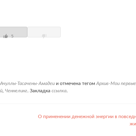
5
 Ачуллы-Тасачены-Амадеи
и отмечена тегом
Архив-Мои первые
й
,
Ченнелинг
. Закладка
ссылка
.
О применении денежной энергии в повсед
жи