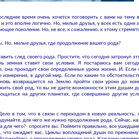
следнее время очень хочется поговорить с вами на тему 
 и это вполне логично. Но, милые друзья, у всех есть одни 
ающее поколение. Но, не все, к сожалению, к этому стремятс
ы. Но, милые друзья, где продолжение вашего рода?
вить след своего рода. Простите, что сегодня затронул эту
нь земная ставит свои условия. Я постараюсь вам сегод
, она проходит свои определенные уроки жизни. И. Если 
е измерения, в другой мир. Если по каким-то обстоятельст
вновь возвращается на Землю пройти свои уроки до кон
лжить свой род, то вы не даете возможности этим душам д
ощаться на других планетах, где совершенно другие усл
 Дело в том, что в связи с переходом в новую реальность,
одумайте, для чего же нужно продолжение рода. Сейчас, ка
да для чего?- спросите вы. Поймите правильно, все ушедши
и, что ожидает вас. Циклы воплощений души по прежнему
 Задумайтесь о продолжении своего рода. Каждому человек