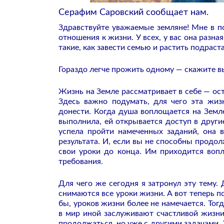
Серафим Саровский сообщает нам.
Здравствуйте уважаемые земляне! Мне в по
отношения к жизни. У всех, у вас она разная
такие, как завести семью и растить подраст
Гораздо легче прожить одному — скажите в
Жизнь на Земле рассматривает в себе — оста
Здесь важно подумать, для чего эта жиз
донести. Когда душа воплощается на Земле
выполнила, ей открывается доступ в други
успела пройти намеченных заданий, она 
результата. И, если вы не способны продо
свои уроки до конца. Им приходится вопл
требования.
Для чего же сегодня я затронул эту тему.
снимаются все уроки жизни. А вот теперь п
бы, уроков жизни более не намечается. Тог
в мир иной заслуживают счастливой жизн
продолжаться, но уже с другими задачами.