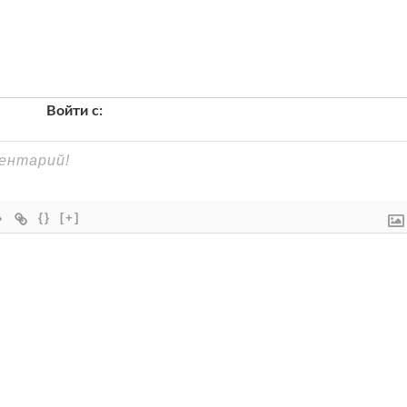
Войти с:
{}
[+]