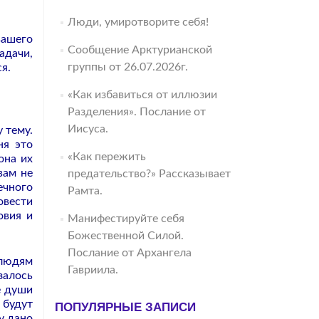
Люди, умиротворите себя!
вашего
Сообщение Арктурианской
задачи,
группы от 26.07.2026г.
я.
«Как избавиться от иллюзии
Разделения». Послание от
Иисуса.
 тему.
ня это
«Как пережить
она их
вам не
предательство?» Рассказывает
ечного
Рамта.
овести
овия и
Манифестируйте себя
Божественной Силой.
Послание от Архангела
 людям
Гавриила.
залось
е души
 будут
ПОПУЛЯРНЫЕ ЗАПИСИ
у дано