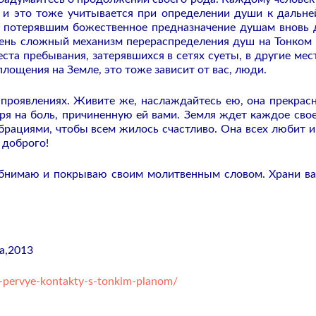
о и это тоже учитывается при определении души к дальн
, потерявшим божественное предназначение душам вновь 
чень сложный механизм перераспределения душ на Тонком 
та пребывания, затерявшихся в сетях суеты, в другие мест
ощения на Земле, это тоже зависит от вас, люди.
 проявлениях. Живите же, наслаждайтесь ею, она прекрасн
тря на боль, причиненную ей вами. Земля ждет каждое свое
брациями, чтобы всем жилось счастливо. Она всех любит и
 доброго!
обнимаю и покрываю своим молитвенным словом. Храни ва
а,2013
-pervye-kontakty-s-tonkim-planom/