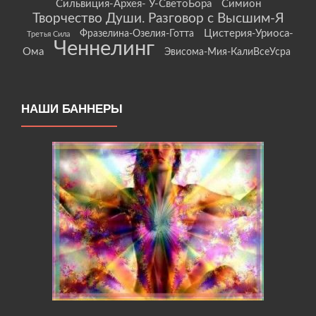
Сильвиция-Архея- У-СветоБора
Симион
Творчество Души. Разговор с Высшим-Я
Цистерия-Уриоса-
Фразелина-Озелия-Готта
Третья Сила
Ченнелинг
Ома
Эвисома-Мия-КалиВсеУсра
НАШИ БАННЕРЫ