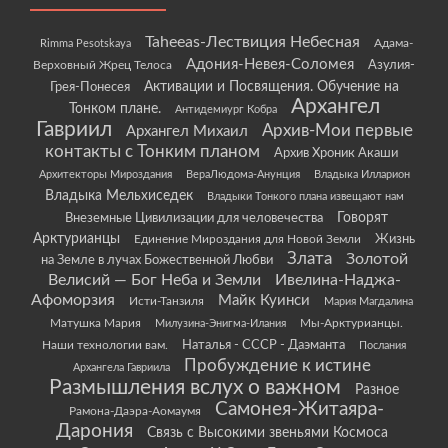
Taheeas-Лествиция Небесная
Rimma Pesotskaya
Адама-
Адония-Невея-Соломея
Азулия-
Верховный Жрец Телоса
Грея-Понесея
Активации и Посвящения. Обучение на
Архангел
Тонком плане.
Антидемиург Кобра
Гавриил
Архив-Мои первые
Архангел Михаил
контакты с Тонким планом
Архив Хроник Акаши
Архитекторы Мироздания
ВераЛюдома-Анунция
Владыка Илларион
Владыка Мельхиседек
Владыки Тонкого плана извещают нам
Говорят
Внеземные Цивилизации для человечества
Арктурианцы
Жизнь
Единение Мироздания для Новой Земли
Злата
Золотой
на Земле в лучах Божественной Любви
Велисий — Бог Неба и Земли
Ивелина-Наджа-
Афоморзия
Майк Куинси
Исти-Танзиля
Мария Магдалина
Матушка Мария
Мы-Арктурианцы.
Милузина-Энигма-Илания
Наши технологии вам.
Наталья - СССР - Даэманта
Послания
Пробуждение к истине
Архангела Гавриила
Размышления вслух о важном
Разное
Самонея-Житаяра-
Рамона-Даэра-Аомаумя
Дарония
Связь с Высокими звеньями Космоса