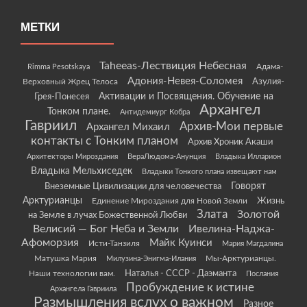
МЕТКИ
Taheeas-Лествиция Небесная
Rimma Pesotskaya
Адама-
Адония-Невея-Соломея
Азулия-
Верховный Жрец Телоса
Грея-Понесея
Активации и Посвящения. Обучение на
Архангел
Тонком плане.
Антидемиург Кобра
Гавриил
Архив-Мои первые
Архангел Михаил
контакты с Тонким планом
Архив Хроник Акаши
Архитекторы Мироздания
ВераЛюдома-Анунция
Владыка Илларион
Владыка Мельхиседек
Владыки Тонкого плана извещают нам
Говорят
Внеземные Цивилизации для человечества
Арктурианцы
Жизнь
Единение Мироздания для Новой Земли
Злата
Золотой
на Земле в лучах Божественной Любви
Велисий — Бог Неба и Земли
Ивелина-Наджа-
Афоморзия
Майк Куинси
Исти-Танзиля
Мария Магдалина
Матушка Мария
Мы-Арктурианцы.
Милузина-Энигма-Илания
Наши технологии вам.
Наталья - СССР - Даэманта
Послания
Пробуждение к истине
Архангела Гавриила
Размышления вслух о важном
Разное