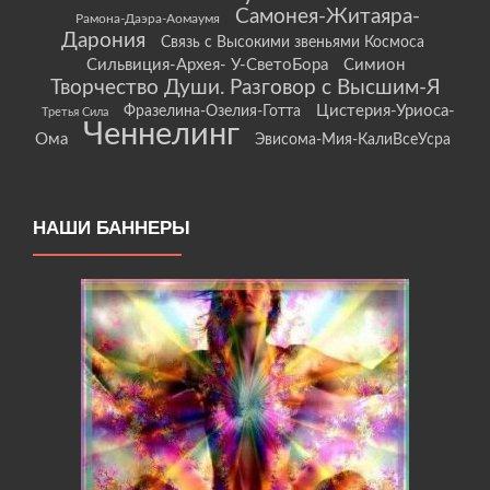
Самонея-Житаяра-
Рамона-Даэра-Аомаумя
Дарония
Связь с Высокими звеньями Космоса
Сильвиция-Архея- У-СветоБора
Симион
Творчество Души. Разговор с Высшим-Я
Цистерия-Уриоса-
Фразелина-Озелия-Готта
Третья Сила
Ченнелинг
Ома
Эвисома-Мия-КалиВсеУсра
НАШИ БАННЕРЫ