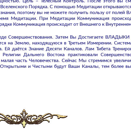
щностью. Цель – Телесный Контроль. После этого вы с
ах Вселенского Порядка. С помощью Медитации открываютс
знания, поэтому вы не можете получить пользу от полей В
время Медитации. При Медитации Коммуникация происхо
рядке Коммуникация происходит от Внешнего к Внутреннем
реде Совершенствования. Затем Вы Достигаете ВЛАДЫКИ
ется на Землю, находящуюся в Третьем Измерении. Систем
. Ей даётся Знание Десяти Каналов. Лам Тибета Трениро
 Религии Дальнего Востока практиковали Совершенств
 малая часть Человечества. Сейчас Мы стремимся увеличи
 Открытыми и Чистыми будут Ваши Каналы, тем более в