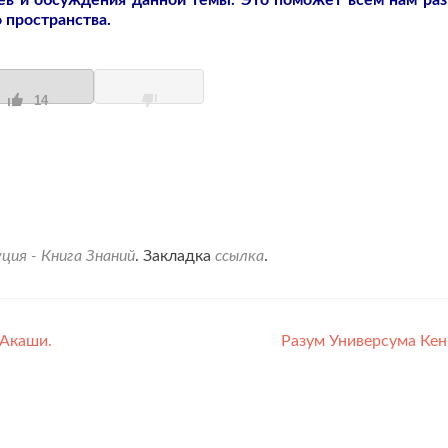
в и обсуждения данной темы. Это поможет всем нам ра
 пространства.
14
ция - Книга Знаний
. Закладка
ссылка
.
 Акаши.
Разум Универсума Ке