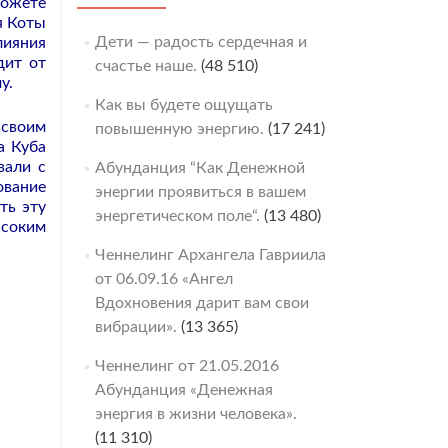
можете
я Коты
Дети — радость сердечная и
лияния
дит от
счастье наше.
(48 510)
у.
Как вы будете ощущать
 своим
повышенную энергию.
(17 241)
а Куба
вали с
Абунданция “Как Денежной
ование
энергии проявиться в вашем
ть эту
энергетическом поле“.
(13 480)
ысоким
Ченнелинг Архангела Гавриила
от 06.09.16 «Ангел
Вдохновения дарит вам свои
вибрации».
(13 365)
Ченнелинг от 21.05.2016
Абунданция «Денежная
энергия в жизни человека».
(11 310)