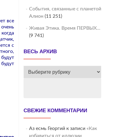
События, связанные с планетой
Алион
(11 251)
ет все
 очень
Живая Этика. Время ПЕРВЫХ…
 когда
(9 741)
тчик,
ется с
ВЕСЬ АРХИВ
тного,
 будут
 будут
ВЕСЬ
АРХИВ
СВЕЖИЕ КОММЕНТАРИИ
Аз есмь Георгий
к записи
«Как
избавиться от иллюзии