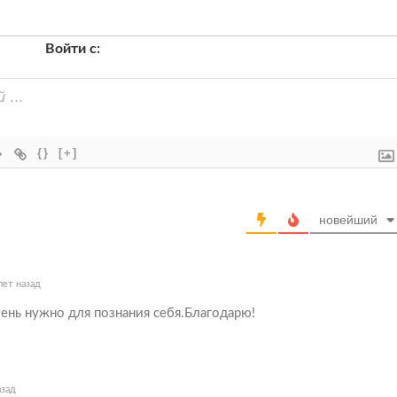
Войти с:
{}
[+]
новейший
лет назад
чень нужно для познания себя.Благодарю!
азад