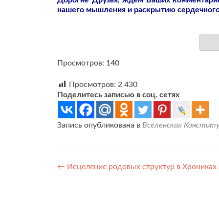
Дорогие Друзья, ждём Ваших комментарие
нашего мышления и раскрытию сердечного
Просмотров: 140
Просмотров:
2 430
Поделитесь записью в соц. сетях
Запись опубликована в
Вселенская Конститу
Навигация
←
Исцеление родовых структур в Хрониках
по
записям