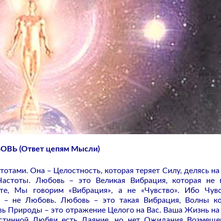
ВЬ (Ответ цепям Мысли)
отами. Она – Целостность, которая теряет Силу, делясь на 
Частоты. Любовь – это Великая Вибрация, которая не
те, Мы говорим «Вибрация», а не «Чувство». Ибо Чув
 – не Любовь. Любовь – это такая Вибрация, Волны к
ь Природы – это отражение Целого на Вас. Ваша Жизнь на
Истинной Любви есть Даяние, но нет Ожидания Возмеще