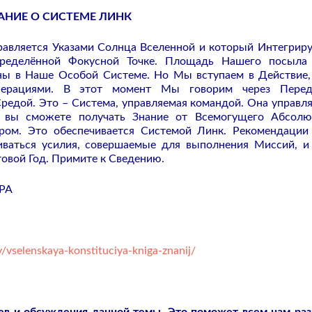
АНИЕ О СИСТЕМЕ ЛИНК
авляется Указами Солнца Вселенной и который Интегриру
ределённой Фокусной Точке. Площадь Нашего посыла
ны в Наше Особой Системе. Но Мы вступаем в Действие,
перациями. В этот момент Мы говорим через Переда
едой. Это – Система, управляемая командой. Она управля
е вы сможете получать Знание от Всемогущего Абсолю
ом. Это обеспечивается Системой Линк. Рекомендации
иваться усилия, совершаемые для выполнения Миссий, и
товой Год. Примите к Сведению.
РА
/vselenskaya-konstituciya-kniga-znanij/