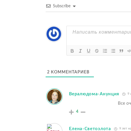
Subscribe
2
КОММЕНТАРИЕВ
Вералюдома-Анунция
9 
Все о
4
Елена-Светозлота
9 лет н