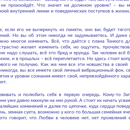
не произойдёт. Что значит на должном уровне? – вы 
своей внутренней линии и поведенческих поступков в жизни,
 если его не вычеркнуть из памяти, оно вас будет тягот
ий. Но вы об этом никогда не задумываетесь. И даже 
но многое изменить. Всё, что даётся с плана Тонкого дл
страстно желает изменить себя, но ощутить, прочувствов
не надо слушать, всё это бред и ерунда. Так человек всё 
изни, и в прошлых – всё переплетается. Но здесь стоит вопр
ового не получаю. Как же мне все эти новшества в своей
 никогда, вы все имеете свой личный вибрационный фон, св
ятия и уровни сознания имеют свой, непревзойдённого хара
ет.
азвивать и полюбить себя в первую очередь. Кому-то За
и уже давно махнули на них рукой. А стоит их начать усваи
алейших изменений и далее по цепочке, куда сердце поведё
нь, земная суета, возможно у кого-то большая семейная яче
это говорит, что Любви в человеке нет, нет проявлений е