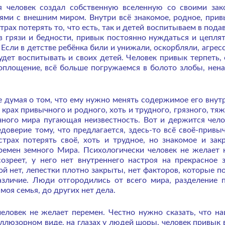
 человек создал собственную вселенную со своими зак
ями с внешним миром. Внутри всё знакомое, родное, прив
рах потерять то, что есть, так и детей воспитываем в пода
 в грязи и бедности, привык постоянно нуждаться и цеплят
 Если в детстве ребёнка били и унижали, оскорбляли, агрес
дет воспитывать и своих детей. Человек привык терпеть, 
воплощение, всё больше погружаемся в болото злобы, нена
не думая о том, что ему нужно менять содержимое его внут
, крах привычного и родного, хоть и трудного, грязного, тя
чного мира пугающая неизвестность. Вот и держится чело
едоверие тому, что предлагается, здесь-то всё своё-привыч
 страх потерять своё, хоть и трудное, но знакомое и зак
ремен земного Мира. Психологически человек не желает 
озреет, у него нет внутреннего настроя на прекрасное з
ой нет, лепестки плотно закрыты, нет факторов, которые п
азличие. Люди отгородились от всего мира, разделение 
 моя семья, до других нет дела.
человек не желает перемен. Честно нужно сказать, что н
люзорном виде, на глазах у людей шоры, человек привык 