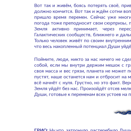
Вот так и живём, боясь потерять своё, при
должно кончится. Вот так и ждём сотни воп
пришло время перемен. Сейчас уже многи
погода тоже преподносит свои сюрпризы, 
Земля активно принимает, через пер
Галактических сообществ, ближнего и даль
Только человек живёт по своим внутренни
что весь накопленный потенциал Души уйдё
Поймите, люди, никто за нас ничего не сде
собой, если мы внутри держим мешок с гр
своя масса и вес грязи, планета не может 
пустят, наше останется нам и отбросит на 
всё начнёт с нуля. Грустно, но это факт. В
Земля уйдёт без нас. Произойдёт отсев мел
Души, готовые к переменам всех устоев на
ГРИО:
Ну что, затронуло, растеребило Душу?