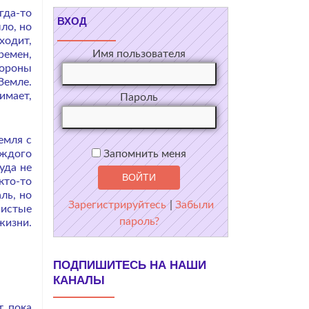
гда-то
ВХОД
ло, но
ходит,
Имя пользователя
ремен,
ороны
Земле.
имает,
Пароль
емля с
аждого
Запомнить меня
уда не
кто-то
ль, но
Зарегистрируйтесь
|
Забыли
чистые
пароль?
жизни.
ПОДПИШИТЕСЬ НА НАШИ
КАНАЛЫ
, пока