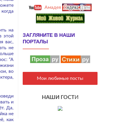
можете
Амадея
 когда
ить на
ЗАГЛЯНИТЕ В НАШИ
в этой
ПОРТАЛЫ
я вас,
ать не
больше
ос: “А
 жизни
ои, во
ктера,
Мои любимые посты
поведи
НАШИ ГОСТ
И
вать и
т. Да,
йка не
ё, как