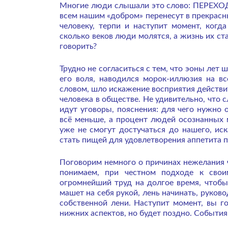
Многие люди слышали это слово: ПЕРЕХОД.
всем нашим «добром» перенесут в прекрасн
человеку, терпи и наступит момент, когда
сколько веков люди молятся, а жизнь их ст
говорить?
Трудно не согласиться с тем, что эоны лет 
его воля, наводился морок-иллюзия на в
словом, шло искажение восприятия действи
человека в обществе. Не удивительно, что
идут уговоры, пояснения: для чего нужно 
всё меньше, а процент людей осознанных
уже не смогут достучаться до нашего, ис
стать пищей для удовлетворения аппетита 
Поговорим немного о причинах нежелания 
понимаем, при честном подходе к свои
огромнейший труд на долгое время, чтобы 
машет на себя рукой, лень начинать, руко
собственной лени. Наступит момент, вы г
нижних аспектов, но будет поздно. События