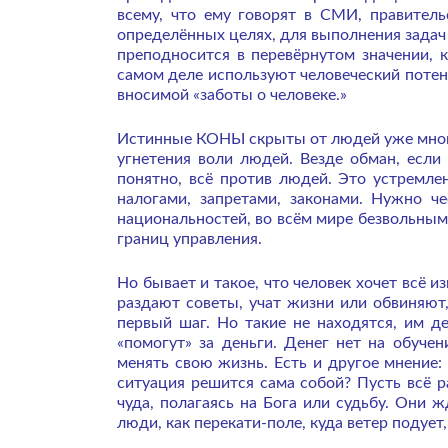
всему, что ему говорят в СМИ, правитель
определённых целях, для выполнения задач
преподносится в перевёрнутом значении, 
самом деле используют человеческий потен
вносимой «заботы о человеке.»
Истинные КОНЫ скрыты от людей уже много 
угнетения воли людей. Везде обман, если
понятно, всё против людей. Это устремле
налогами, запретами, законами. Нужно ч
национальностей, во всём мире безвольным
границ управления.
Но бывает и такое, что человек хочет всё и
раздают советы, учат жизни или обвиняют
первый шаг. Но такие не находятся, им де
«помогут» за деньги. Денег нет на обучен
менять свою жизнь. Есть и другое мнение:
ситуация решится сама собой? Пусть всё р
чуда, полагаясь на Бога или судьбу. Они 
люди, как перекати-поле, куда ветер подует,