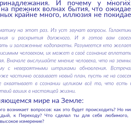
принадлежания. И почему у многи
 на прежних волнах бытия, что ожидае
ных крайне много, иллюзия не покидае
атику на этот раз. Из уст звучат вопросы. Галактик
ния и раскрытия должного. И я готов вам своег
дать и заложенные кодопакеты. Разумеется кто желае
висимым человеком, их может в своё сознание вплетать
ая. Вначале выслушайте мнение человека, что на земны
му с невероятными штрихами обновления. Встреча
уже частично осваивает новый план, пусть не на совсе
е охватывает в сознании целиком всё то, что есть 
ствий ваших в настоящей жизни.
няющемся мире на Земле:
о возникает вопросов: как это будет происходить? Но ни
ждый, к Переходу? Что сделал ты для себя любимого,
 высокое измерение?