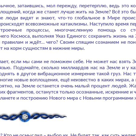
вычное, затаившись, мол пережду, перетерплю, ведь это ко
лощений, когда же станет лучше жить на Земле? Всё это бы
е люди видят и знают, что-то глобальное в Мире проис
происходят всевозможные катаклизмы. Наступило время пе
естроечные процессы, многочисленную помощь со ст
него Космоса, выполняя Указ Единого: сохранить жизнь на 
м правилам и ждёт… чего? Своим спящим сознанием не пон
т на корм сущностям в нижние миры.
лает, если мы сами не поможем себе. Не может нас взять З
язью. Подумайте, сколько миллиардов нас на Земле и у к
поднять в другое вибрационное измерение такой груз. Нас т
многие новые воплощения, ещё неизвестно в каких мирах, а 
ероятно, на Земле останется очень малый процент людей. Жа
ких фрагментов, останутся только осознанные, искренние и 
 планете и построению Нового мира с Новыми программами 
 Кто не осмыслил – выбор их. Не будет так, как суть желает