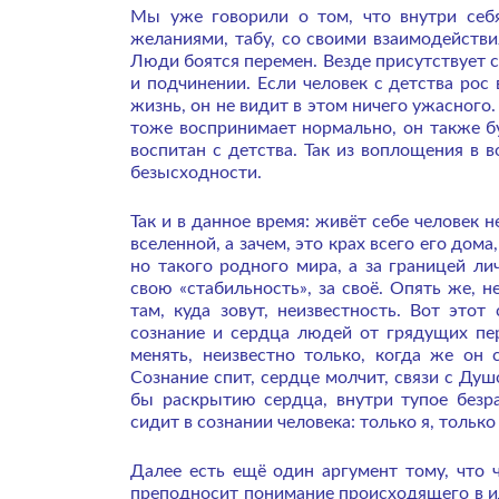
Мы уже говорили о том, что внутри себя
желаниями, табу, со своими взаимодействи
Люди боятся перемен. Везде присутствует ст
и подчинении. Если человек с детства рос
жизнь, он не видит в этом ничего ужасного.
тоже воспринимает нормально, он также бу
воспитан с детства. Так из воплощения в 
безысходности.
Так и в данное время: живёт себе человек 
вселенной, а зачем, это крах всего его дома
но такого родного мира, а за границей ли
свою «стабильность», за своё. Опять же, н
там, куда зовут, неизвестность. Вот этот
сознание и сердца людей от грядущих пе
менять, неизвестно только, когда же он с
Сознание спит, сердце молчит, связи с Душ
бы раскрытию сердца, внутри тупое безр
сидит в сознании человека: только я, только
Далее есть ещё один аргумент тому, что 
преподносит понимание происходящего в ил