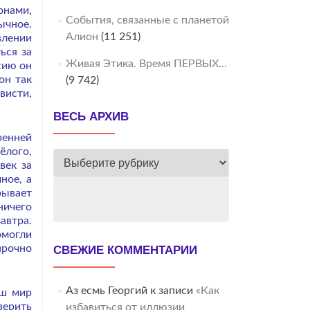
онами,
События, связанные с планетой
ычное.
Алион
(11 251)
влении
ься за
Живая Этика. Время ПЕРВЫХ…
сию он
он так
(9 742)
висти,
ВЕСЬ АРХИВ
ренней
жёлого,
ВЕСЬ
век за
АРХИВ
ное, а
рывает
ничего
автра.
омогли
прочно
СВЕЖИЕ КОММЕНТАРИИ
Аз есмь Георгий
к записи
«Как
аш мир
верить
избавиться от иллюзии