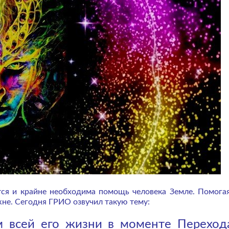
ся и крайне необходима помощь человека Земле. Помогая
не. Сегодня ГРИО озвучил такую тему:
м всей его жизни в моменте Переход