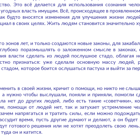
ство. Это всё делается для использования сознания чело
 угодных власть имущим. Всё, происходящее в проявленном
как будто вносятся изменения для улучшения жизни людей
циал в своих целях. Жить людям становится значительно х
эонов лет, и только создаются новые законы, для закабал
 глубоко поразмышлять о заложенном смысле в законах, 
ния власти сделать из людей послушное стадо, облагая 
естно признаться: уже сделали основную массу людей, 
 стадом, которое боится ослушаться пастуха и выйти за пе
зменить в своей жизни, кричит о помощи, но никто не слыши
, а нужно чтобы выслушали, поняли и приняли, помогли с
ла нет до других людей, либо есть такие «советчики», к
ие, помощи от людей нет, так и затухает устремление че
 зачем напрягаться и тратить силы, если можно подождать
ассудит время, пусть другие думают и делают, а он будет
ждут готового решения или не хотят преодолеть свою лень.
 туда он и катится.