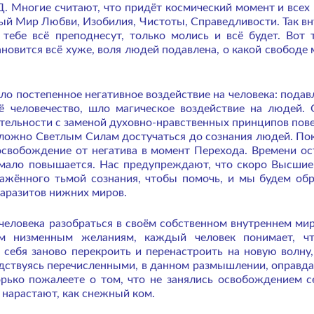
 Многие считают, что придёт космический момент и всех 
ый Мир Любви, Изобилия, Чистоты, Справедливости. Так в
 тебе всё преподнесут, только молись и всё будет. Вот 
ановится всё хуже, воля людей подавлена, о какой свободе
шло постепенное негативное воздействие на человека: подав
сё человечество, шло магическое воздействие на людей.
тельности с заменой духовно-нравственных принципов пов
 сложно Светлым Силам достучаться до сознания людей. По
освобождение от негатива в момент Перехода. Времени ос
 мало повышается. Нас предупреждают, что скоро Высши
кажённого тьмой сознания, чтобы помочь, и мы будем об
паразитов нижних миров.
человека разобраться в своём собственном внутреннем ми
м низменным желаниям, каждый человек понимает, ч
себя заново перекроить и перенастроить на новую волну,
водствуясь перечисленными, в данном размышлении, оправд
орько пожалеете о том, что не занялись освобождением с
 нарастают, как снежный ком.