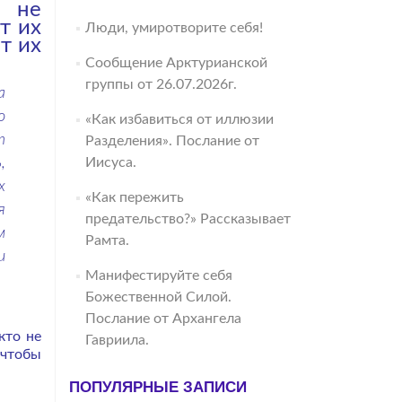
х не
т их
Люди, умиротворите себя!
т их
Сообщение Арктурианской
группы от 26.07.2026г.
а
о
«Как избавиться от иллюзии
т
Разделения». Послание от
,
Иисуса.
х
«Как пережить
я
предательство?» Рассказывает
м
Рамта.
и
Манифестируйте себя
Божественной Силой.
Послание от Архангела
кто не
Гавриила.
 чтобы
ПОПУЛЯРНЫЕ ЗАПИСИ