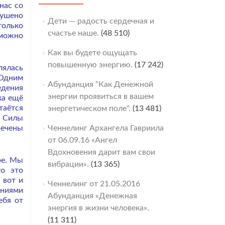
нас со
нушено
Дети — радость сердечная и
только
счастье наше.
(48 510)
 можно
Как вы будете ощущать
повышенную энергию.
(17 242)
лялась
 Одним
Абунданция “Как Денежной
едения
энергии проявиться в вашем
ка ещё
таётся
энергетическом поле“.
(13 481)
е Силы
речены
Ченнелинг Архангела Гавриила
от 06.09.16 «Ангел
Вдохновения дарит вам свои
ре. Мы
вибрации».
(13 365)
то это
 вот и
Ченнелинг от 21.05.2016
аниями
Абунданция «Денежная
ебя от
энергия в жизни человека».
(11 311)