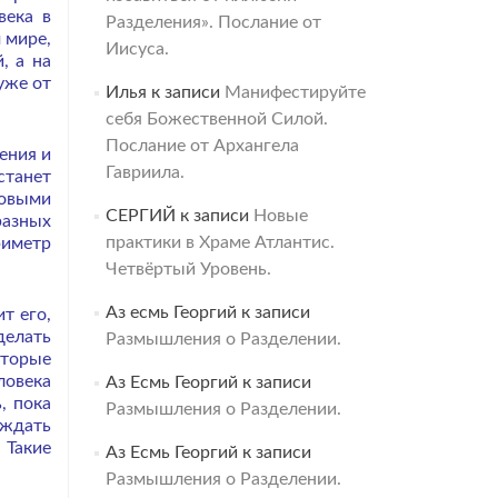
века в
Разделения». Послание от
 мире,
Иисуса.
, а на
уже от
Илья
к записи
Манифестируйте
себя Божественной Силой.
Послание от Архангела
ения и
Гавриила.
станет
новыми
СЕРГИЙ
к записи
Новые
разных
практики в Храме Атлантис.
риметр
Четвёртый Уровень.
Аз есмь Георгий
к записи
т его,
делать
Размышления о Разделении.
оторые
ловека
Аз Есмь Георгий
к записи
, пока
Размышления о Разделении.
 ждать
 Такие
Аз Есмь Георгий
к записи
Размышления о Разделении.