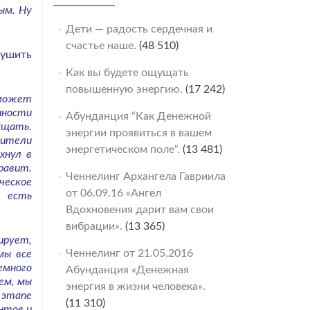
ым. Ну
Дети — радость сердечная и
счастье наше.
(48 510)
рушить
Как вы будете ощущать
повышенную энергию.
(17 242)
 может
нности
Абунданция “Как Денежной
ущать.
энергии проявиться в вашем
нители
энергетическом поле“.
(13 481)
хнул в
равит.
Ченнелинг Архангела Гавриила
ческое
от 06.09.16 «Ангел
, есть
Вдохновения дарит вам свои
вибрации».
(13 365)
ирует,
Ченнелинг от 21.05.2016
мы все
емного
Абунданция «Денежная
ем, мы
энергия в жизни человека».
 этапе
(11 310)
нтов и