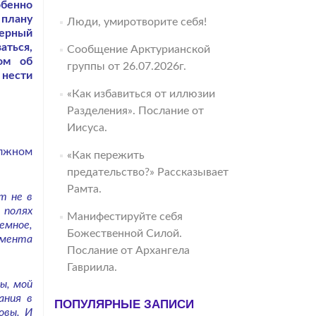
обенно
 плану
Люди, умиротворите себя!
мерный
аться,
Сообщение Арктурианской
ом об
группы от 26.07.2026г.
 нести
«Как избавиться от иллюзии
Разделения». Послание от
Иисуса.
олжном
«Как пережить
предательство?» Рассказывает
Рамта.
т не в
 полях
Манифестируйте себя
емное,
Божественной Силой.
омента
Послание от Архангела
Гавриила.
ы, мой
ания в
ПОПУЛЯРНЫЕ ЗАПИСИ
овы. И