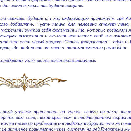
е для землян, через нас будете вещать.
шим сеансам, будешь от нас информацию принимать, где А
кого добавлять. Пусть тайна для человека станет явью,
у укоренить внутри себя фрагменты те, которые позволят 
Аомаумя выстрелит и скажет новшество своё и в заключе
то это есть новый оборот. Сеансы творчества – одно, и 
зерно, где отделение от плевел автоматически произойдёт.
асследовать узлы, вы же восстанавливайтесь.
нный уровень протекает на уровне своего низшего значе
орять вам слов, некоторые вам в неоднократном вариан
 как ей тяжело пребывать от людских вибраций, что не поз
стие активное принимать: через систему нашей Галактики мы