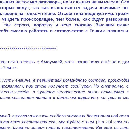
 слышит не только разговоры, но и слышит наши мысли. Ос
торых ведут, так как выполняются задачи значимые по
ыстроено на Тонком плане. Отсебятина недопустима, трёх
увидеть происходящее, тем более, как будут разворачив
т так строго, коротко и ясно сказано Высшим план
себя миссию работать в сотворчестве с Тонким планом и
****************************
вышел на связь с Амоумаей, хотя наши поля ещё не в д
а Земле.
 Пусть внешне, в перипетиях командного состава, происходи
проявляет, при этом получает свой урок. Но внутренне, в
овесии всегда, а чувства человеческие лишь отмечают з
кость позволяет потоки в должном варианте, на уровне м
мной, с расположением особого значения доверительной волн
значимого составляющего, мы будем с ним (я и он) вам зн
рону, давать, завесу плавно приоткрывать. Вы ещё не гот