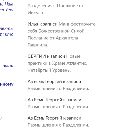
ь. Нам
Разделения». Послание от
ло для
Иисуса.
Илья
к записи
Манифестируйте
пекты
себя Божественной Силой.
т: кто
Послание от Архангела
Гавриила.
СЕРГИЙ
к записи
Новые
практики в Храме Атлантис.
, наша
Четвёртый Уровень.
.
Аз есмь Георгий
к записи
анному
Размышления о Разделении.
Аз Есмь Георгий
к записи
Размышления о Разделении.
а
Аз Есмь Георгий
к записи
Размышления о Разделении.