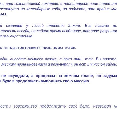
рез ваш сознательной комплекс в планетарное поле вплетат
растянуто на календарные года, но поймите, это крайне ма
мля.
ок сознания у людей планеты Земля. Все низшие ас
тически всегда, но сейчас время особенное, которое разреши
нерго-вкраплению.
 из пластов планеты низших аспектов.
одки внесёте немного позже, а пока лишь так. Вы знаете
ческим проникновением и результат, он есть, у нас он виден
 не осуждали, а процессы на земном плане, по задум
мы будем продолжать выполнять свою миссию.
ости говорящего продолжать своё дело, невзирая н