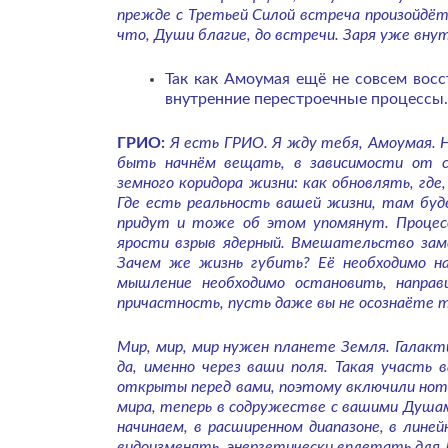
прежде с Третьей Силой встреча произойдёт,
что, Души благие, до встречи. Заря уже вну
Так как Амоумая ещё не совсем вос
внутренние перестроечные процессы.
ГРИО:
Я есть ГРИО. Я жду тебя, Амоумая. 
быть начнём вещать, в зависимости от с
земного коридора жизни: как обновлять, где
Где есть реальность вашей жизни, там буд
придут и тоже об этом упомянут. Процесс
ярости взрыв ядерный. Вмешательство зам
Зачем же жизнь губить? Её необходимо на
мышление необходимо остановить, направ
причастность, пусть даже вы не осознаёте т
Мир, мир, мир нужен планете Земля. Галак
да, именно через ваши поля. Такая участь
открыты перед вами, поэтому включили ноты 
мира, теперь в содружестве с вашими Душами
начинаем, в расширенном диапазоне, в лине
видоизменять, энергетически вплетать для