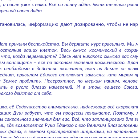
 а после уже с нами. Всё по плану идёт. Быть течению ровн
тренний напев даёт.
становилась, информацию дают дозированно, чтобы не на
Нет причины беспокойства. Вы держите курс правильно. Мы
остояния ваших клеток. Весь смысл космический в сохра
, что, когда перемещать? Здесь нет никакого смысла вас см
ем воплощать – всё по законам значения космического. Хра
 необходимо в действие включать, пока на Земле не вспы
едлит, правилом Единого отключит замыслы, кто миром п
 Земле продлить. Невероятное, по меркам нашим, челове
ить в русло благих намерений. И в этом, вашего Союза
акого действа от себя.
тика, её Содружество внимательно, надлежаще всё скоррект
 ваших Душ радует, что вы процессы понимаете. Поэтому, 
сакрального значения для вас. Всё, что запланировано для з
, где возлагается Рука Единого с его Великим Благословени
йных фазах, в земном пространстве штрихами, на начальном
 Древа Жизни в формате новом единицы совершенных компоне