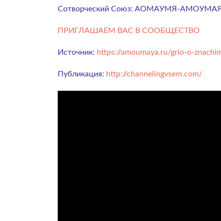
Сотворческий Союз: АОМАУМЯ-АМОУМАЯ
ПРИГЛАШАЕМ ВАС В СООБЩЕСТВО
Источник:
https://amoumaya.ru/grio-o-znachi
Публикация:
http://channelingvsem.com/