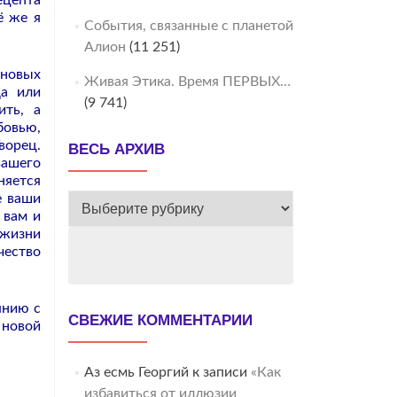
ецепта
ё же я
События, связанные с планетой
Алион
(11 251)
новых
Живая Этика. Время ПЕРВЫХ…
да или
(9 741)
ить, а
бовью,
ворец.
ВЕСЬ АРХИВ
вашего
няется
е ваши
ВЕСЬ
 вам и
АРХИВ
 жизни
чество
янию с
СВЕЖИЕ КОММЕНТАРИИ
 новой
Аз есмь Георгий
к записи
«Как
избавиться от иллюзии