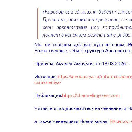
«Коридор вашей жизни будет полност
Признать, что жизнь прекрасна, в л
свои препятствия или затрудните
являет в конечном результате радос
Мы не говорим для вас пустые слова. В
Божественные, себя. Структура Абсолютног
Приняла: Амадея-Амоумая, от 18.03.2026г.
Источник:
https://amoumaya.ru/informaczionn
osmysleniya/
Публикация:
https://channelingvsem.com
Читайте и подписывайтесь на ченнелинги Н
а также Ченнелинги Новой волны
ВКонтакт