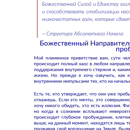
Божественной Силой и Единству взгл
и способствовать стабилизации на
низкочастотных волн, которые сдают 
~ Структура Абсолютного Начала
Божественный Направитель
про
Моё пламенное приветствие вам, сути чел
происходит полный хаос в любом направлен
поддержания внутреннего стержня и, каким
жизни. Но прежде я хочу озвучить, как 
внутренними импульсами тех, кто на началь
Есть те, кто утверждает, что они уже пре
откажешь. Если это мечты, это совершенно
хочу никого обидеть, это есть иллюзия. Ф
но когда в сознании всплывают невероят
происходит глубокое пробуждение, клетки
выше, на данный момент, находятся лишь те
проживая своё воплощение на Земле, были