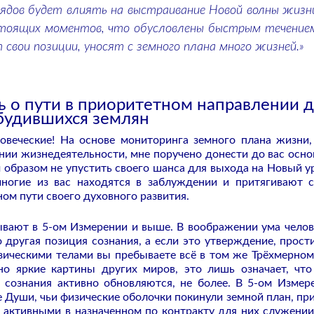
ядов будет влиять на выстраивание Новой волны жизн
стоящих моментов, что обусловлены быстрым течение
свои позиции, уносят с земного плана много жизней.»
 о пути в приоритетном направлении 
будившихся землян
овеческие! На основе мониторинга земного плана жизни,
ии жизнедеятельности, мне поручено донести до вас осно
 образом не упустить своего шанса для выхода на Новый у
многие из вас находятся в заблуждении и притягивают 
ном пути своего духовного развития.
бывают в 5-ом Измерении и выше. В воображении ума челов
 другая позиция сознания, а если это утверждение, прости
изическими телами вы пребываете всё в том же Трёхмерном
но яркие картины других миров, это лишь означает, что
 сознания активно обновляются, не более. В 5-ом Измер
 Души, чьи физические оболочки покинули земной план, при
 активными в назначенном по контракту для них служении