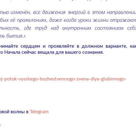
ью изменён, все движения энергий в этом направлении
юбых её проявлениях, даже когда уроки жизни отражаю
льность, где труд над внутренним состоянием себ
ть бытия.»
нимайте сердцем и проявляйте в должном варианте, ка
о Начала сейчас вещала для вашего сознания.
yj-potok-vysshego-bozhestvennogo-zvena-dlya-glubinnogo-
овой волны в
Telegram
е