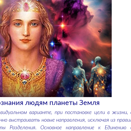
ознания людям планеты Земля
видуальном варианте, при постановке цели в жизни, 
нно выстраивать новые направления, исключая из прави
ы Разделения. Основное направление к Единению 