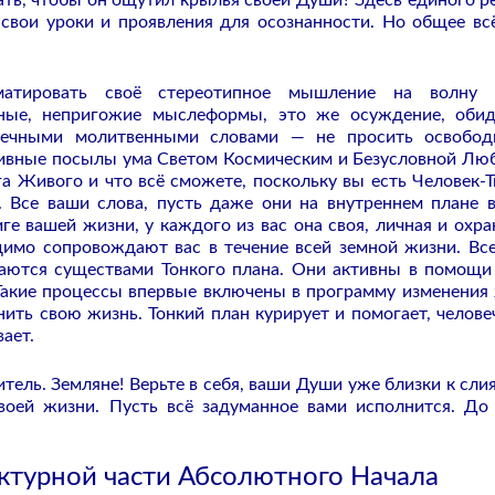
ть, чтобы он ощутил крылья своей Души? Здесь единого р
 свои уроки и проявления для осознанности. Но общее вс
рматировать своё стереотипное мышление на волну 
тные, непригожие мыслеформы, это же осуждение, оби
рдечными молитвенными словами — не просить освобод
ативные посылы ума Светом Космическим и Безусловной Лю
ога Живого и что всё сможете, поскольку вы есть Человек-Т
. Все ваши слова, пусть даже они на внутреннем плане 
ге вашей жизни, у каждого из вас она своя, личная и охра
димо сопровождают вас в течение всей земной жизни.
Вс
аются существами Тонкого плана. Они активны в помощи
 Такие процессы впервые включены в программу изменения
нить свою жизнь. Тонкий план курирует и помогает, челове
ает.
тель. Земляне! Верьте в себя, ваши Души уже близки к сли
воей жизни. Пусть всё задуманное вами исполнится. До
ктурной части Абсолютного Начала