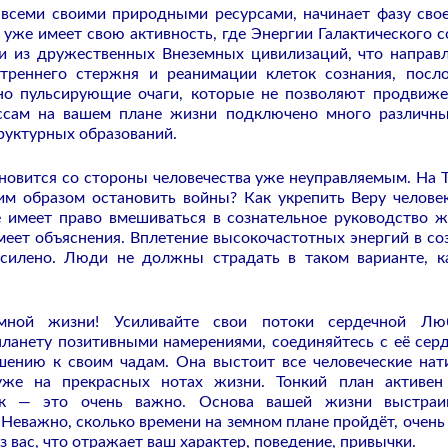
 всеми своими природными ресурсами, начинает фазу свое
уже имеет свою активность, где Энергии Галактического с
и из дружественных Внеземных цивилизаций, что направ
треннего стержня и реанимации клеток сознания, посл
но пульсирующие очаги, которые не позволяют продвиж
ессам на вашем плане жизни подключено много различны
руктурных образований.
новится со стороны человечества уже неуправляемым. На 
им образом остановить войны? Как укрепить Веру человек
е имеет право вмешиваться в сознательное руководство 
имеет объяснения. Вплетение высокочастотных энергий в со
усилено. Люди не должны страдать в таком варианте, к
емной жизни! Усиливайте свои потоки сердечной Лю
планету позитивными намерениями, соединяйтесь с её сер
шению к своим чадам. Она выстоит все человеческие нат
уже на прекрасных нотах жизни. Тонкий план активе
ок — это очень важно. Основа вашей жизни выстраи
 Неважно, сколько времени на земном плане пройдёт, очень
 вас, что отражает ваш характер, поведение, привычки.