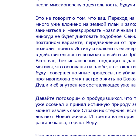
несли миссионерскую деятельность, будучи 
Это не говорит о том, что ваш Переход н
много уже вложено на земной план и зало
заниматься и маневрировать «различными п
никогда не будет диктовать подобное. Сейч
поэтапном варианте, передвижений от при
позволит понять Истину и включить её энер
в действительности возможно выйти из Трё
Всех вас, без исключения, подводят к дан
мотивы, что основаны на злобе, жестокости,
будут совершенно иные процессы, не убива
противоположном к настрою жить по Божес
Души и её внутреннее составляющее уже на 
Давайте поговорим о пробудившихся, что т
уже осознал и принял истинную природу зе
может извлечь свои Страхи их стержня, всл
желают Новой жизни. И третья категория 
разгаре хаоса, теряют Веру.