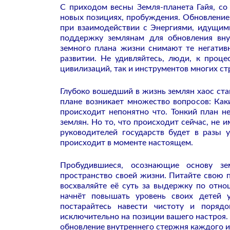
С приходом весны Земля-планета Гайя, со
новых позициях, пробуждения. Обновление 
при взаимодействии с Энергиями, идущим
поддержку землянам для обновления вну
земного плана жизни снимают те негатив
развитии. Не удивляйтесь, люди, к проц
цивилизаций, так и инструментов многих ст
Глубоко вошедший в жизнь землян хаос ста
плане возникает множество вопросов: Как
происходит непонятно что. Тонкий план н
землян. Но то, что происходит сейчас, не 
руководителей государств будет в разы 
происходит в моменте настоящем.
Пробудившиеся, осознающие основу з
пространство своей жизни. Питайте свою 
восхваляйте её суть за выдержку по отно
начнёт повышать уровень своих детей 
постарайтесь навести чистоту и поряд
исключительно на позиции вашего настроя.
обновление внутреннего стержня каждого из