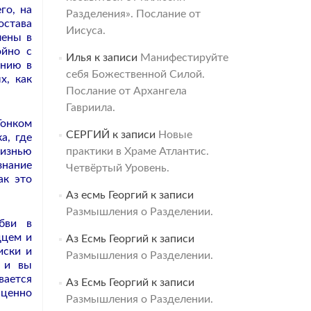
го, на
Разделения». Послание от
остава
Иисуса.
лены в
ойно с
Илья
к записи
Манифестируйте
ению в
себя Божественной Силой.
х, как
Послание от Архангела
Гавриила.
Тонком
СЕРГИЙ
к записи
Новые
а, где
жизнью
практики в Храме Атлантис.
знание
Четвёртый Уровень.
ак это
Аз есмь Георгий
к записи
Размышления о Разделении.
бви в
дцем и
Аз Есмь Георгий
к записи
иски и
Размышления о Разделении.
н и вы
вается
Аз Есмь Георгий
к записи
 ценно
Размышления о Разделении.