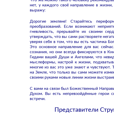
Что же можно такого человеку рекомендова
нет, у каждого своё направление в жизни,
выражу:
Дорогие земляне! Старайтесь перефо
преобразований. Если возникают неприя
гневливость, прерывайте их своими се
утверждать, что вы сами растворяете нег
уверяя себя в том, что вы есть частичка Б
Это основное направление для вас сейчас
сознания, но они всегда фиксируются в Кни
Гидами вашей Души и Ангелами, что неви
мыслеформы, настрой к жизни, подхватыв
многие из вас это уже знают и чувствуют.
на Земле, что только вы сами можете изме
своими руками новые линии жизни выстраив
С вами на связи был Божественный Направи
Духом. Вы есть непревзойдённые герои с
встречи.
Представители Стру