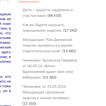
Дети — радость сердечная и
лишком
счастье наше.
(48 510)
ков не
й план
Как вы будете ощущать
ких, в
повышенную энергию.
(17 242)
и, что
основе
Абунданция “Как Денежной
плана.
энергии проявиться в вашем
ческие
энергетическом поле“.
(13 481)
 здесь
чае, в
Ченнелинг Архангела Гавриила
олочку
от 06.09.16 «Ангел
Вдохновения дарит вам свои
х, кто
вибрации».
(13 365)
кто не
и тоже
Ченнелинг от 21.05.2016
, но в
Абунданция «Денежная
энергия в жизни человека».
(11 310)