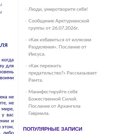
и
Люди, умиротворите себя!
м
Сообщение Арктурианской
группы от 26.07.2026г.
«Как избавиться от иллюзии
для
Разделения». Послание от
Иисуса.
 когда
ву для
«Как пережить
ровень
предательство?» Рассказывает
своими
Рамта.
Манифестируйте себя
ека не
Божественной Силой.
те, не
Послание от Архангела
 мире,
Гавриила.
 у вас
ении и
 этом,
ПОПУЛЯРНЫЕ ЗАПИСИ
, либо