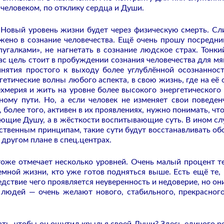
человеком, по отклику сердца и Души.
а Новый уровень жизни будет через физическую смерть. С
жено в сознание человечества. Ещё очень прошу посредни
угалками», не нагнетать в сознание людское страх. Тонки
ас цель стоит в пробуждении сознания человечества для мяг
нятия простого к выходу более углублённой осознанност
гетические волны любого аспекта, в свою жизнь, где на её 
хмерия и жить на уровне более высокого энергетического 
ному пути. Но, а если человек не изменяет свои поведен
 более того, активен в их проявлениях, нужно понимать, что
ющие Душу, а в жёсткости воспитывающие суть. В ином слу
твенным принципам, такие сути будут восстанавливать об
другом плане в спец.центрах.
оже отмечает несколько уровней. Очень малый процент те
мной жизни, кто уже готов подняться выше. Есть ещё те, 
едствие чего проявляется неуверенность и недоверие, но он
людей — очень желают нового, стабильного, прекрасного